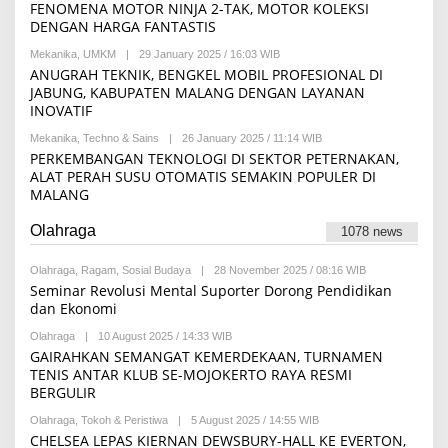
Y
FENOMENA MOTOR NINJA 2-TAK, MOTOR KOLEKSI
A
A
D
DENGAN HARGA FANTASTIS
C
M
H
I
Mekanika
,
UMKM
|
29 January 2025 / 16:03 WIB
B
M
R
Y
ANUGRAH TEKNIK, BENGKEL MOBIL PROFESIONAL DI
A
Z
A
D
JABUNG, KABUPATEN MALANG DENGAN LAYANAN
A
C
M
I
INOVATIF
H
I
Q
M
R
B
Mekanika
,
Techno & Sains
|
26 January 2025 / 11:14 WIB
A
B
Z
A
D
Y
PERKEMBANGAN TEKNOLOGI DI SEKTOR PETERNAKAN,
A
L
M
A
I
ALAT PERAH SUSU OTOMATIS SEMAKIN POPULER DI
F
I
C
Q
A
MALANG
R
H
B
D
Z
M
A
L
A
A
L
Olahraga
Y
1078 news
I
D
F
Q
M
A
B
I
D
Olahraga
,
Ragam
,
Sosial Budaya
|
28 November 2025 / 08:16 WIB
B
A
R
L
Y
Seminar Revolusi Mental Suporter Dorong Pendidikan
L
Z
Y
B
dan Ekonomi
F
A
E
A
I
L
D
Q
Olahraga
|
10 August 2025 / 14:33 WIB
B
A
L
B
Y
GAIRAHKAN SEMANGAT KEMERDEKAAN, TURNAMEN
F
Y
A
R
I
TENIS ANTAR KLUB SE-MOJOKERTO RAYA RESMI
L
E
R
BERGULIR
F
D
D
A
A
A
D
Olahraga
,
Tokoh & Peristiwa
|
5 August 2025 / 14:55 WIB
K
B
U
L
S
Y
CHELSEA LEPAS KIERNAN DEWSBURY-HALL KE EVERTON,
S
Y