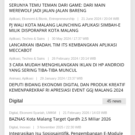
I
F
Y
SERUNYA TEMU TEMAN DARI GAME: DARI MAIN
B
F
WEREWOLF JADI JALAN-JALAN BARENG
B
I
Y
T
Aplikasi
,
Ekonomi & Bisnis
,
Entrepreneurship
|
21 June 2024 / 20:04 WIB
B
R
R
Y
E
PJ WALI KOTA MALANG LAUNCHING APLIKASI SIMBAH-E
I
I
D
A
MILIK DISPORAPAR KOTA MALANG
Z
A
N
Z
K
U
Aplikasi
,
Techno & Sains
|
30 May 2024 / 17:37 WIB
B
U
S
R
Y
LANCARKAN IBADAH, TIM ITS KEMBANGKAN APLIKASI
D
I
U
R
D
MECCABOT
L
E
I
I
D
N
M
Aplikasi
,
Techno & Sains
|
26 February 2024 / 20:14 WIB
B
A
A
Y
3 CARA MUDAH MENGHILANGKAN IKLAN DI HP ANDROID
K
N
S
S
YANG SERING TIBA-TIBA MUNCUL
H
I
I
Animasi
,
Aplikasi
|
29 January 2024 / 23:37 WIB
B
N
Y
DEPUTI BIDANG EKONOMI DIGITAL DAN PRODUK KREATIF
T
I
A
KEMENPAREKRAF RI APRESIASI EVENT GGJ MALANG 2024
Z
H
Z
A
U
Digital
R
45 news
D
D
D
I
I
Digital
,
Ekonomi Syariah
,
UMKM
|
21 February 2026 / 14:03 WIB
B
Y
N
Y
A
BAZNAS Kota Malang Target Qardh 2,5 Miliar 2026
R
N
E
T
Digital
,
Inovasi
|
3 November 2025 / 22:30 WIB
B
D
I
Y
Integrasikan Isu Sosiosaintifik, Pengembangan E-Module
A