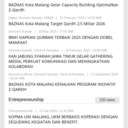
I
Y
BAZNAS Kota Malang Gelar Capacity Building Optimalkan
F
B
A
Z-Qardh
E
H
L
Digital
,
Ekonomi Syariah
,
UMKM
|
21 February 2026 / 14:03 WIB
B
A
Y
BAZNAS Kota Malang Target Qardh 2,5 Miliar 2026
F
R
I
E
R
Ekonomi Syariah
|
19 May 2025 / 17:00 WIB
B
D
D
Y
BMH SIAPKAN QURBAN TERBAIK 2025 DENGAN DOBEL
A
A
R
MANFAAT
K
U
E
S
S
D
I
Ekonomi Syariah
,
Tokoh & Peristiwa
|
18 February 2025 / 16:58 WIB
B
U
A
Y
L
KAN JABUNG SYARIAH JAWA TIMUR GELAR GATHERING
K
H
M
S
MEDIA, PERKUAT KOMUNIKASI DAN MENINGKATKAN
A
A
I
KOLABORASI
N
R
A
I
Ekonomi & Bisnis
,
Ekonomi Syariah
,
Tokoh & Peristiwa
|
17 September 2024
S
F
/ 19:26 WIB
B
A
A
Y
J
H
BAZNAS KOTA MALANG KENALKAN PROGRAM INOVATIF
R
I
Z-QARDH
E
D
D
A
A
H
Entrepreneurship
120 news
K
S
I
Entrepreneurship
|
22 July 2025 / 11:35 WIB
B
Y
KOPMA UIN MALANG, UKM BERBASIS KOPERASI DENGAN
H
SEGUDANG KEGIATAN DAN BENEFIT.
I
L