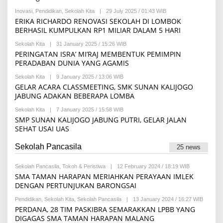
D
Inovasi
,
Pendidikan
,
Sekolah Kita
|
29 July 2025 / 01:43 WIB
B
A
Y
ERIKA RICHARDO RENOVASI SEKOLAH DI LOMBOK
K
H
S
BERHASIL KUMPULKAN RP1 MILIAR DALAM 5 HARI
I
I
L
Sekolah Kita
|
31 January 2025 / 15:26 WIB
B
M
Y
PERINGATAN ISRA’ MI’RAJ MEMBENTUK PEMIMPIN
A
R
K
PERADABAN DUNIA YANG AGAMIS
E
A
D
M
Sekolah Kita
|
9 January 2025 / 13:06 WIB
B
A
I
Y
GELAR ACARA CLASSMEETING, SMK SUNAN KALIJOGO
K
L
D
S
JABUNG ADAKAN BEBERAPA LOMBA
I
Y
I
A
A
A
Sekolah Kita
|
7 January 2025 / 15:58 WIB
B
H
I
Y
SMP SUNAN KALIJOGO JABUNG PUTRI, GELAR JALAN
A
N
N
Y
SEHAT USAI UAS
A
U
U
R
P
U
Sekolah Pancasila
U
25 news
L
T
M
R
U
Sekolah Pancasila
,
Tokoh & Peristiwa
|
12 February 2024 / 18:19 WIB
B
I
S
Y
S
SMA TAMAN HARAPAN MERIAHKAN PERAYAAN IMLEK
T
I
Y
DENGAN PERTUNJUKAN BARONGSAI
H
Z
A
O
Z
K
Pendidikan
,
Sekolah Kita
,
Sekolah Pancasila
|
13 January 2024 / 16:27 WIB
B
F
U
I
Y
A
PERDANA, 28 TIM PASKIBRA SEMARAKKAN LPBB YANG
D
L
I
D
A
DIGAGAS SMA TAMAN HARAPAN MALANG
Z
I