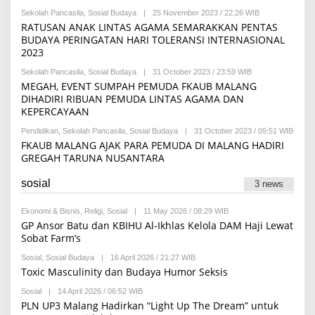
Z
N
Sekolah Pancasila
,
Sosial Budaya
|
25 November 2023 / 22:26 WIB
B
U
Y
RATUSAN ANAK LINTAS AGAMA SEMARAKKAN PENTAS
D
I
D
BUDAYA PERINGATAN HARI TOLERANSI INTERNASIONAL
Z
I
2023
Z
N
U
Sekolah Pancasila
,
Sosial Budaya
|
31 October 2023 / 23:59 WIB
B
D
Y
D
MEGAH, EVENT SUMPAH PEMUDA FKAUB MALANG
I
I
DIHADIRI RIBUAN PEMUDA LINTAS AGAMA DAN
Z
N
KEPERCAYAAN
Z
U
Pendidikan
,
Sekolah Pancasila
,
Sosial Budaya
|
31 October 2023 / 09:51 WIB
D
B
D
Y
FKAUB MALANG AJAK PARA PEMUDA DI MALANG HADIRI
I
I
GREGAH TARUNA NUSANTARA
N
Z
Z
U
sosial
3 news
D
D
I
Ekonomi & Bisnis
,
Religi
,
Sosial
|
11 May 2026 / 08:29 WIB
B
N
Y
GP Ansor Batu dan KBIHU Al-Ikhlas Kelola DAM Haji Lewat
R
Sobat Farm’s
E
D
Sosial
,
Sosial Budaya
|
16 April 2026 / 21:27 WIB
B
A
Y
Toxic Masculinity dan Budaya Humor Seksis
K
R
S
E
I
Sosial
|
14 April 2026 / 06:52 WIB
B
D
Y
PLN UP3 Malang Hadirkan “Light Up The Dream” untuk
A
R