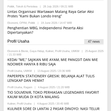
A
M
K
A
Politik
,
Tokoh & Peristiwa
|
28 July 2026 / 09:21 WIB
B
S
R
Y
I
Lintas Organisasi Wartawan Malang Raya Gelar Aksi
I
R
Protes “Kami Bukan Londo Ireng”
F
E
A
D
Ekonomi
,
OPINI
,
Politik
|
19 June 2026 / 14:47 WIB
H
B
A
Y
Penghentian MBG, Independensi Peserta Aksi
K
R
S
Dipertanyakan?
E
I
D
A
Profil Usaha
47 news
K
S
I
Ekonomi & Bisnis
,
Gaya Hidup
,
Kuliner
,
Profil Usaha
,
UMKM
|
25 August 2025
/ 21:33 WIB
B
Y
KEDAI “ME,” SAJIKAN MIE AYAM, MIE PANGSIT DAN MIE
M
NDOWER HANYA 8 RIBU SAJA
A
U
Profil Usaha
,
UMKM
|
13 August 2025 / 23:36 WIB
B
L
Y
PAPERPEN STATIONERY GRESIK: BELANJA ALAT TULIS
I
S
D
LENGKAP DAN HEMAT
C
I
H
A
Profil Usaha
,
Ragam
|
4 August 2025 / 21:20 WIB
B
I
F
Y
TIO SOUVENIR, TOKO PERHIASAN LEGENDARIS FAVORIT
F
A
H
R
KAUM MUDA DI KOTA MALANG
T
I
A
I
L
N
M
Kuliner
,
Profil Usaha
|
4 August 2025 / 20:45 WIB
B
M
A
A
Y
KULINER SORE DI LANTAI 2 PASAR DINOYO: NASI TELUR
A
I
H
H