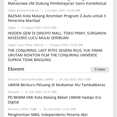
R
Mahasiswa UM Dukung Pembelajaran Sains Kontekstual
K
E
S
D
I
Digital
,
Ekonomi & Bisnis
|
2 October 2025 / 16:06 WIB
B
A
Y
BAZNAS Kota Malang Resmikan Program Z-Auto untuk 3
K
R
S
Penerima Manfaat
E
I
D
Digital
|
17 August 2025 / 19:02 WIB
B
A
Y
HIDDEN GEM DI DINOYO MALL: TOKO PINKY, SURGANYA
K
S
S
AKSESORIS LUCU MULAI SERIBUAN
C
I
H
Digital
,
Gaya Hidup
,
Hiburan
|
5 August 2025 / 23:55 WIB
B
I
Y
THE CONJURING: LAST RITES SEGERA RILIS, YUK SIMAK
F
M
R
URUTAN NONTON FILM THE CONJURING UNIVERSE
A
A
SUPAYA TIDAK BINGUNG
U
N
L
A
I
I
Ekonomi
3 news
D
L
I
A
A
H
Ekonomi
,
Tokoh & Peristiwa
,
UMKM
|
28 July 2026 / 09:07 WIB
B
F
A
Y
UMKM Berburu Peluang di Muktamar NU Tambakberas
A
B
R
T
H
E
Ekonomi
|
22 July 2026 / 15:31 WIB
B
I
I
D
Y
M
PD BKMM-DMI Kota Malang Bekali UMKM Hadapi Era
S
A
R
A
T
Digital
K
E
H
A
S
D
I
Ekonomi
,
OPINI
,
Politik
|
19 June 2026 / 14:47 WIB
B
A
Y
Penghentian MBG, Independensi Peserta Aksi
K
R