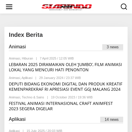
S
k
i
p
t
o
c
Index Berita
o
n
Animasi
3 news
|
t
2
e
1
Animasi
,
Hiburan
|
7 April 2025 / 12:05 WIB
B
n
J
Y
LEBARAN 2025 DIRAMAIKAN OLEH ‘JUMBO’, FILM ANIMASI
A
t
I
N
LOKAL YANG MENCURI HATI PENONTON
D
U
H
A
Animasi
,
Aplikasi
|
29 January 2024 / 23:37 WIB
B
A
R
Y
DEPUTI BIDANG EKONOMI DIGITAL DAN PRODUK KREATIF
A
Y
I
M
KEMENPAREKRAF RI APRESIASI EVENT GGJ MALANG 2024
2
Z
B
0
Z
A
2
Animasi
,
Techno & Sains
|
19 October 2023 / 19:36 WIB
B
U
R
3
Y
FESTIVAL ANIMASI INTERNASIONAL CRAFT ANIMFEST
D
S
/
A
D
2023 SEGERA DIGELAR
A
0
D
I
R
2
I
N
I
:
Y
Aplikasi
14 news
0
U
1
S
W
U
Aplikasi
|
15 July 2025 / 20:03 WIB
B