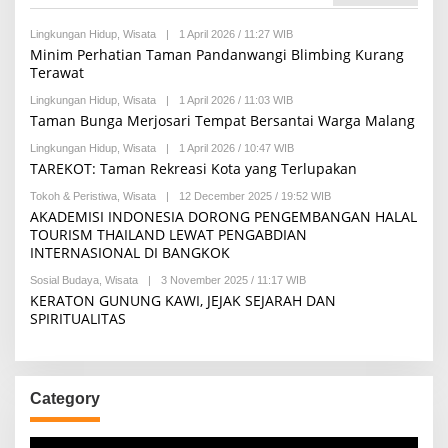
K
S
I
Lingkungan Hidup
,
Wisata
|
1 April 2026 / 11:27 WIB
B
Y
Minim Perhatian Taman Pandanwangi Blimbing Kurang
R
Terawat
E
D
Lingkungan Hidup
,
Wisata
|
1 April 2026 / 11:03 WIB
B
A
Y
Taman Bunga Merjosari Tempat Bersantai Warga Malang
K
R
S
E
I
Lingkungan Hidup
,
Wisata
|
1 April 2026 / 10:47 WIB
B
D
Y
TAREKOT: Taman Rekreasi Kota yang Terlupakan
A
R
K
E
Tokoh & Peristiwa
,
Wisata
|
12 December 2025 / 19:52 WIB
B
S
D
Y
I
AKADEMISI INDONESIA DORONG PENGEMBANGAN HALAL
A
R
TOURISM THAILAND LEWAT PENGABDIAN
K
E
S
INTERNASIONAL DI BANGKOK
D
I
A
Sosial Budaya
,
Wisata
|
3 November 2025 / 11:17 WIB
B
K
Y
S
KERATON GUNUNG KAWI, JEJAK SEJARAH DAN
R
I
SPIRITUALITAS
E
D
A
K
S
I
Category