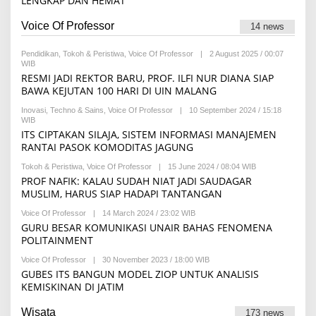
LENGKAP DAN HEMAT
C
R
I
H
I
A
I
Voice Of Professor
F
F
14 news
F
A
A
R
H
T
A
Pendidikan
,
Tokoh & Peristiwa
,
Voice Of Professor
|
2 August 2025 / 00:07
I
N
WIB
B
M
A
Y
A
RESMI JADI REKTOR BARU, PROF. ILFI NUR DIANA SIAP
I
S
H
BAWA KEJUTAN 100 HARI DI UIN MALANG
L
C
A
H
Inovasi
,
Techno & Sains
,
Voice Of Professor
|
10 September 2024 / 15:18
H
I
WIB
B
A
F
Y
B
ITS CIPTAKAN SILAJA, SISTEM INFORMASI MANAJEMEN
R
R
H
A
RANTAI PASOK KOMODITAS JAGUNG
E
I
N
D
S
A
Tokoh & Peristiwa
,
Voice Of Professor
|
15 June 2024 / 08:04 WIB
B
A
T
I
Y
PROF NAFIK: KALAU SUDAH NIAT JADI SAUDAGAR
K
A
L
R
S
MUSLIM, HARUS SIAP HADAPI TANTANGAN
A
E
I
H
D
A
Voice Of Professor
|
14 March 2024 / 23:02 WIB
B
A
B
Y
GURU BESAR KOMUNIKASI UNAIR BAHAS FENOMENA
K
H
R
S
POLITAINMENT
I
E
I
S
D
Voice Of Professor
|
30 November 2023 / 18:00 WIB
B
T
A
Y
A
GUBES ITS BANGUN MODEL ZIOP UNTUK ANALISIS
K
R
S
KEMISKINAN DI JATIM
E
I
D
A
Wisata
173 news