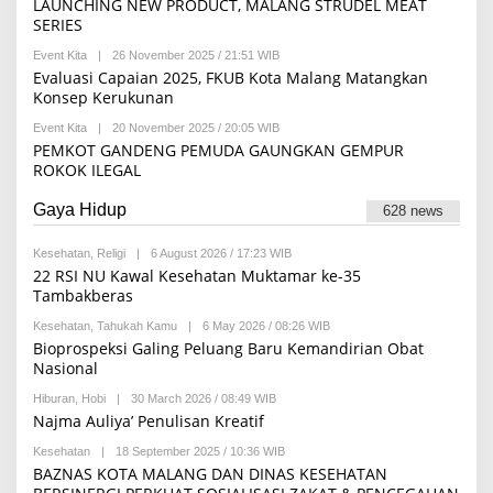
LAUNCHING NEW PRODUCT, MALANG STRUDEL MEAT
K
S
S
SERIES
I
I
A
Event Kita
|
26 November 2025 / 21:51 WIB
B
R
Y
Evaluasi Capaian 2025, FKUB Kota Malang Matangkan
I
B
N
Konsep Kerukunan
E
D
L
O
Event Kita
|
20 November 2025 / 20:05 WIB
B
A
M
Y
PEMKOT GANDENG PEMUDA GAUNGKAN GEMPUR
F
E
R
I
ROKOK ILEGAL
D
E
R
I
D
D
A
A
Gaya Hidup
A
628 news
K
U
S
S
I
Kesehatan
,
Religi
|
6 August 2026 / 17:23 WIB
B
U
Y
L
22 RSI NU Kawal Kesehatan Muktamar ke-35
R
M
Tambakberas
E
A
D
R
Kesehatan
,
Tahukah Kamu
|
6 May 2026 / 08:26 WIB
B
A
I
Y
Bioprospeksi Galing Peluang Baru Kemandirian Obat
K
F
R
S
A
Nasional
E
I
H
D
Hiburan
,
Hobi
|
30 March 2026 / 08:49 WIB
B
A
Y
Najma Auliya’ Penulisan Kreatif
K
R
S
E
I
Kesehatan
|
18 September 2025 / 10:36 WIB
B
D
Y
BAZNAS KOTA MALANG DAN DINAS KESEHATAN
A
R
K