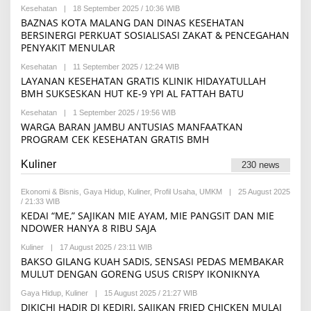
D
A
Kesehatan
|
18 September 2025 / 10:36 WIB
B
A
Y
BAZNAS KOTA MALANG DAN DINAS KESEHATAN
K
R
S
BERSINERGI PERKUAT SOSIALISASI ZAKAT & PENCEGAHAN
E
I
PENYAKIT MENULAR
D
A
Kesehatan
|
11 September 2025 / 12:24 WIB
B
K
Y
S
LAYANAN KESEHATAN GRATIS KLINIK HIDAYATULLAH
R
I
BMH SUKSESKAN HUT KE-9 YPI AL FATTAH BATU
E
D
Kesehatan
|
1 September 2025 / 19:56 WIB
B
A
Y
WARGA BARAN JAMBU ANTUSIAS MANFAATKAN
K
R
S
PROGRAM CEK KESEHATAN GRATIS BMH
E
I
D
A
Kuliner
230 news
K
S
I
Ekonomi & Bisnis
,
Gaya Hidup
,
Kuliner
,
Profil Usaha
,
UMKM
|
25 August 2025
/ 21:33 WIB
B
Y
KEDAI “ME,” SAJIKAN MIE AYAM, MIE PANGSIT DAN MIE
M
NDOWER HANYA 8 RIBU SAJA
A
U
Kuliner
|
17 August 2025 / 23:11 WIB
B
L
Y
BAKSO GILANG KUAH SADIS, SENSASI PEDAS MEMBAKAR
I
M
D
MULUT DENGAN GORENG USUS CRISPY IKONIKNYA
A
I
U
A
Gaya Hidup
,
Kuliner
|
15 August 2025 / 21:27 WIB
B
L
F
Y
DIKICHI HADIR DI KEDIRI, SAJIKAN FRIED CHICKEN MULAI
I
A