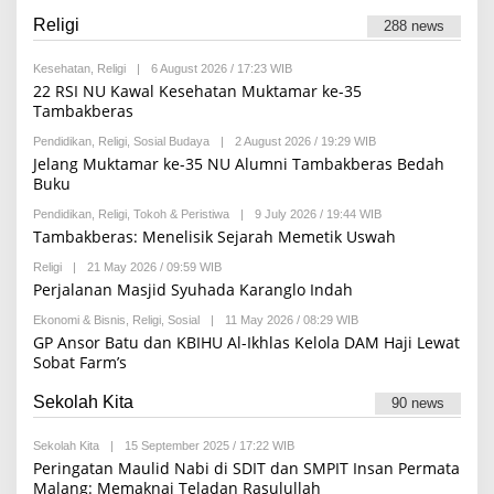
D
I
A
Religi
288 news
K
S
I
Kesehatan
,
Religi
|
6 August 2026 / 17:23 WIB
B
Y
22 RSI NU Kawal Kesehatan Muktamar ke-35
R
Tambakberas
E
D
Pendidikan
,
Religi
,
Sosial Budaya
|
2 August 2026 / 19:29 WIB
B
A
Y
Jelang Muktamar ke-35 NU Alumni Tambakberas Bedah
K
R
S
Buku
E
I
D
Pendidikan
,
Religi
,
Tokoh & Peristiwa
|
9 July 2026 / 19:44 WIB
B
A
Y
Tambakberas: Menelisik Sejarah Memetik Uswah
K
R
S
E
I
Religi
|
21 May 2026 / 09:59 WIB
B
D
Y
Perjalanan Masjid Syuhada Karanglo Indah
A
R
K
E
Ekonomi & Bisnis
,
Religi
,
Sosial
|
11 May 2026 / 08:29 WIB
B
S
D
Y
I
GP Ansor Batu dan KBIHU Al-Ikhlas Kelola DAM Haji Lewat
A
R
Sobat Farm’s
K
E
S
D
I
A
Sekolah Kita
90 news
K
S
I
Sekolah Kita
|
15 September 2025 / 17:22 WIB
B
Y
Peringatan Maulid Nabi di SDIT dan SMPIT Insan Permata
R
Malang: Memaknai Teladan Rasulullah
E