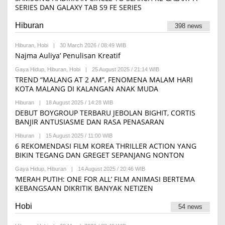
R
S
SERIES DAN GALAXY TAB S9 FE SERIES
E
I
D
A
Hiburan
398 news
K
S
I
Hiburan
,
Hobi
|
30 March 2026 / 08:49 WIB
B
Y
Najma Auliya’ Penulisan Kreatif
R
E
Gaya Hidup
,
Hiburan
,
Hobi
|
25 August 2025 / 21:14 WIB
B
D
Y
TREND “MALANG AT 2 AM”, FENOMENA MALAM HARI
A
M
KOTA MALANG DI KALANGAN ANAK MUDA
K
A
S
U
I
Hiburan
|
18 August 2025 / 14:28 WIB
B
L
Y
DEBUT BOYGROUP TERBARU JEBOLAN BIGHIT, CORTIS
I
S
D
BANJIR ANTUSIASME DAN RASA PENASARAN
C
I
H
A
Hiburan
|
15 August 2025 / 11:00 WIB
B
I
F
Y
6 REKOMENDASI FILM KOREA THRILLER ACTION YANG
F
A
M
R
BIKIN TEGANG DAN GREGET SEPANJANG NONTON
T
A
A
I
U
N
M
Gaya Hidup
,
Hiburan
|
14 August 2025 / 20:46 WIB
B
L
A
A
Y
‘MERAH PUTIH: ONE FOR ALL’ FILM ANIMASI BERTEMA
I
I
H
D
D
KEBANGSAAN DIKRITIK BANYAK NETIZEN
L
E
I
A
A
A
H
A
Hobi
F
54 news
A
M
A
B
E
T
H