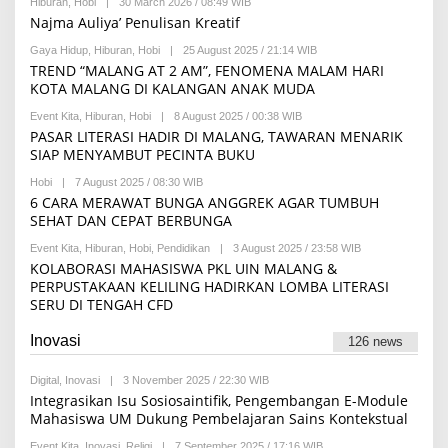
L
Hiburan
,
Hobi
|
30 March 2026 / 08:49 WIB
B
I
I
I
Y
M
Najma Auliya’ Penulisan Kreatif
S
A
R
A
T
P
E
H
Gaya Hidup
,
Hiburan
,
Hobi
|
25 August 2025 / 21:14 WIB
A
B
U
D
Y
TREND “MALANG AT 2 AM”, FENOMENA MALAM HARI
T
A
M
R
KOTA MALANG DI KALANGAN ANAK MUDA
K
A
I
S
U
I
Event Kita
,
Hiburan
,
Hobi
|
8 August 2025 / 00:38 WIB
B
L
Y
PASAR LITERASI HADIR DI MALANG, TAWARAN MENARIK
I
S
D
SIAP MENYAMBUT PECINTA BUKU
C
I
H
A
Hobi
|
7 August 2025 / 08:30 WIB
B
I
F
Y
6 CARA MERAWAT BUNGA ANGGREK AGAR TUMBUH
F
A
H
R
SEHAT DAN CEPAT BERBUNGA
T
I
A
I
L
N
M
Event Kita
,
Hiburan
,
Hobi
,
Pendidikan
|
3 August 2025 / 23:58 WIB
B
M
A
A
Y
KOLABORASI MAHASISWA PKL UIN MALANG &
A
I
H
S
K
PERPUSTAKAAN KELILING HADIRKAN LOMBA LITERASI
L
C
A
A
SERU DI TENGAH CFD
H
M
H
I
I
A
F
L
Inovasi
B
126 news
R
I
H
A
A
I
N
A
Digital
,
Inovasi
|
3 November 2025 / 22:30 WIB
B
S
A
I
Y
T
Integrasikan Isu Sosiosaintifik, Pengembangan E-Module
I
N
R
A
Mahasiswa UM Dukung Pembelajaran Sains Kontekstual
L
A
E
A
D
H
Event Kita
,
Inovasi
,
Religi
|
7 September 2025 / 17:16 WIB
B