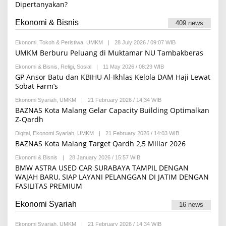
S
Dipertanyakan?
E
I
D
A
Ekonomi & Bisnis
409 news
K
S
I
Ekonomi
,
Tokoh & Peristiwa
,
UMKM
|
28 July 2026 / 09:07 WIB
B
Y
UMKM Berburu Peluang di Muktamar NU Tambakberas
R
E
Ekonomi & Bisnis
,
Religi
,
Sosial
|
11 May 2026 / 08:29 WIB
B
D
Y
GP Ansor Batu dan KBIHU Al-Ikhlas Kelola DAM Haji Lewat
A
R
Sobat Farm’s
K
E
S
D
I
Ekonomi Syariah
,
UMKM
|
21 February 2026 / 14:34 WIB
B
A
Y
BAZNAS Kota Malang Gelar Capacity Building Optimalkan
K
B
S
Z-Qardh
E
I
L
Digital
,
Ekonomi Syariah
,
UMKM
|
21 February 2026 / 14:03 WIB
B
A
Y
BAZNAS Kota Malang Target Qardh 2,5 Miliar 2026
F
R
I
E
R
Ekonomi & Bisnis
|
28 January 2026 / 15:57 WIB
B
D
D
Y
BMW ASTRA USED CAR SURABAYA TAMPIL DENGAN
A
A
R
WAJAH BARU, SIAP LAYANI PELANGGAN DI JATIM DENGAN
K
U
E
S
FASILITAS PREMIUM
S
D
I
U
A
L
K
Ekonomi Syariah
16 news
M
S
A
I
R
Ekonomi Syariah
,
UMKM
|
21 February 2026 / 14:34 WIB
B