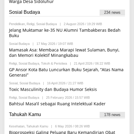
Warga Desa Sidoluhur
K
E
S
D
I
A
Sosial Budaya
234 news
K
S
I
Pendidikan
,
Religi
,
Sosial Budaya
|
2 August 2026 / 19:29 WIB
B
Y
Jelang Muktamar ke-35 NU Alumni Tambakberas Bedah
R
Buku
E
D
Sosial Budaya
|
17 May 2026 / 19:07 WIB
B
A
Y
Mamasak Asa: Membaca Marapi lewat Sulaman, Bunyi,
K
R
S
dan Memori Kolektif Minangkabau
E
I
D
Religi
,
Sosial Budaya
,
Tokoh & Peristiwa
|
21 April 2026 / 06:22 WIB
B
A
Y
GP Ansor Kota Batu Luncurkan Buku Sejarah, “Atas Nama
K
R
S
Generasi”
E
I
D
Sosial
,
Sosial Budaya
|
16 April 2026 / 21:27 WIB
B
A
Y
Toxic Masculinity dan Budaya Humor Seksis
K
R
S
E
I
Religi
,
Sosial Budaya
|
25 February 2026 / 15:57 WIB
B
D
Y
Bahtsul Masa’il sebagai Ruang Intelektual Kader
A
R
K
E
S
Tahukah Kamu
D
178 news
I
A
K
Kesehatan
,
Tahukah Kamu
|
6 May 2026 / 08:26 WIB
B
S
Y
I
Bioprospeksi Galing Peluang Baru Kemandirian Obat