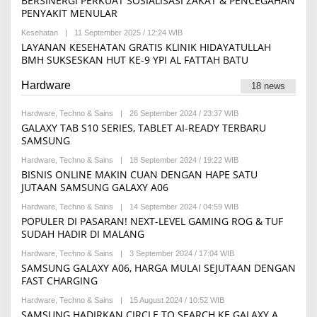
BERSINERGI PERKUAT SOSIALISASI ZAKAT & PENCEGAHAN
E
S
PENYAKIT MENULAR
D
I
A
Kesehatan
|
11 September 2025 / 12:24 WIB
B
K
Y
S
LAYANAN KESEHATAN GRATIS KLINIK HIDAYATULLAH
R
I
BMH SUKSESKAN HUT KE-9 YPI AL FATTAH BATU
E
D
A
Hardware
18 news
K
S
I
Hardware
,
Techno & Sains
|
26 September 2024 / 23:37 WIB
B
Y
GALAXY TAB S10 SERIES, TABLET AI-READY TERBARU
R
SAMSUNG
E
D
Hardware
,
Techno & Sains
|
18 September 2024 / 19:22 WIB
B
A
Y
BISNIS ONLINE MAKIN CUAN DENGAN HAPE SATU
K
R
S
JUTAAN SAMSUNG GALAXY A06
E
I
D
Hardware
,
Techno & Sains
|
14 September 2024 / 04:59 WIB
B
A
Y
POPULER DI PASARAN! NEXT-LEVEL GAMING ROG & TUF
K
R
S
SUDAH HADIR DI MALANG
E
I
D
Hardware
,
Techno & Sains
|
3 September 2024 / 17:04 WIB
B
A
Y
SAMSUNG GALAXY A06, HARGA MULAI SEJUTAAN DENGAN
K
R
S
FAST CHARGING
E
I
D
Hardware
,
Techno & Sains
|
15 August 2024 / 10:52 WIB
B
A
Y
SAMSUNG HADIRKAN CIRCLE TO SEARCH KE GALAXY A
K