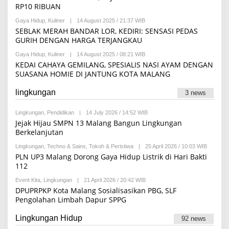
H
D
RP10 RIBUAN
T
I
I
I
L
A
M
Gaya Hidup
,
Kuliner
|
14 August 2025 / 21:37 WIB
B
M
F
A
Y
SEBLAK MERAH BANDAR LOR, KEDIRI: SENSASI PEDAS
A
A
H
H
K
GURIH DENGAN HARGA TERJANGKAU
T
I
A
I
L
M
M
Gaya Hidup
,
Kuliner
|
14 August 2025 / 08:21 WIB
B
M
I
A
Y
KEDAI CAHAYA GEMILANG, SPESIALIS NASI AYAM DENGAN
A
L
H
M
K
SUASANA HOMIE DI JANTUNG KOTA MALANG
I
A
A
A
U
M
A
L
lingkungan
I
3 news
I
I
L
N
D
I
A
I
Lingkungan
,
Pendidikan
|
14 July 2026 / 14:52 WIB
B
A
A
Y
A
Jejak Hijau SMPN 13 Malang Bangun Lingkungan
F
R
I
Berkelanjutan
A
E
N
T
D
A
Lingkungan
,
Techno & Sains
,
Tokoh & Peristiwa
|
25 April 2026 / 10:03 WIB
B
I
A
Y
M
PLN UP3 Malang Dorong Gaya Hidup Listrik di Hari Bakti
K
R
A
S
112
E
H
I
D
Event Kita
,
Lingkungan
|
21 April 2026 / 20:42 WIB
B
A
Y
DPUPRPKP Kota Malang Sosialisasikan PBG, SLF
K
R
S
Pengolahan Limbah Dapur SPPG
E
I
D
A
Lingkungan Hidup
92 news
K