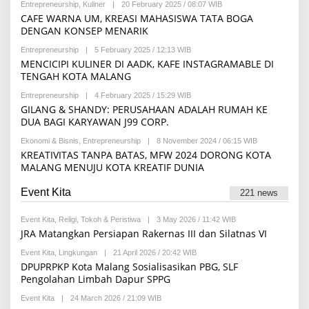
Entrepreneurship
,
Kuliner
|
20 February 2025 / 08:07 WIB
B
M
Y
CAFE WARNA UM, KREASI MAHASISWA TATA BOGA
A
M
K
DENGAN KONSEP MENARIK
A
A
H
M
Entrepreneurship
|
5 February 2025 / 12:13 WIB
B
A
I
Y
MENCICIPI KULINER DI AADK, KAFE INSTAGRAMABLE DI
B
L
A
A
TENGAH KOTA MALANG
I
M
H
A
A
F
A
Entrepreneurship
|
4 February 2025 / 15:29 WIB
B
N
A
I
Y
GILANG & SHANDY: PERUSAHAAN ADALAH RUMAH KE
D
J
N
R
A
DUA BAGI KARYAWAN J99 CORP.
A
A
E
N
R
D
U
A
Ekonomi & Bisnis
,
Entrepreneurship
|
8 November 2024 / 06:15 WIB
B
A
R
P
Y
KREATIVITAS TANPA BATAS, MFW 2024 DORONG KOTA
K
I
R
R
S
MALANG MENUJU KOTA KREATIF DUNIA
S
I
E
I
T
L
D
I
I
A
Event Kita
221 news
Q
A
K
O
S
M
I
Event Kita
,
Religi
,
Tokoh & Peristiwa
|
3 May 2026 / 11:42 WIB
B
A
Y
JRA Matangkan Persiapan Rakernas III dan Silatnas VI
H
R
E
Event Kita
,
Lingkungan
|
21 April 2026 / 20:42 WIB
B
D
Y
DPUPRPKP Kota Malang Sosialisasikan PBG, SLF
A
R
Pengolahan Limbah Dapur SPPG
K
E
S
D
I
Event Kita
|
24 March 2026 / 21:09 WIB
B
A
Y