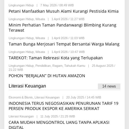
S
I
Lingkungan Hidup
|
7 May 2026 / 08:49 WIB
B
Y
Petani Manfaatkan Musuh Alami Kurangi Pestisida Kimia
R
E
Lingkungan Hidup
,
Wisata
|
1 April 2026 / 11:27 WIB
B
D
Y
Minim Perhatian Taman Pandanwangi Blimbing Kurang
A
R
Terawat
K
E
S
D
I
Lingkungan Hidup
,
Wisata
|
1 April 2026 / 11:03 WIB
B
A
Y
Taman Bunga Merjosari Tempat Bersantai Warga Malang
K
R
S
E
I
Lingkungan Hidup
,
Wisata
|
1 April 2026 / 10:47 WIB
B
D
Y
TAREKOT: Taman Rekreasi Kota yang Terlupakan
A
R
K
E
Lingkungan Hidup
,
Pendidikan
,
Ragam
,
Tahukah Kamu
|
25 August 2025 /
S
D
21:22 WIB
B
I
A
Y
POHON “BERJALAN” DI HUTAN AMAZON
K
M
S
A
I
Literasi Keuangan
U
14 news
L
I
Ekonomi & Bisnis
,
Literasi Keuangan
|
20 July 2025 / 14:45 WIB
B
D
Y
I
INDONESIA TERUS NEGOSIASIKAN PENURUNAN TARIF 19
M
A
PERSEN PRODUK EKSPOR KE AMERIKA SERIKAT
U
F
H
A
Literasi Keuangan
|
11 July 2025 / 21:25 WIB
B
A
T
Y
CARA MUDAH MENGONTROL UANG TANPA APLIKASI
M
I
F
M
M
DIGITAL
I