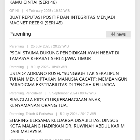
S
KAMU CINTAI (SERI 46)
R
E
I
I
D
OPINI
|
4 February 2025 / 19:32 WIB
B
F
A
Y
A
BUAT REPUTASI POSITIF DAN INTEGRITAS MENJADI
K
R
H
S
MAGNET REZEKI (SERI 45)
E
I
D
A
Parenting
44 news
K
S
I
Parenting
|
25 July 2025 / 20:27 WIB
B
Y
PSGAI STAIMA DUKUNG PENDIDIKAN AYAH HEBAT DI
R
TAMASYA KERABAT SERI 4 JAWA TIMUR
E
D
Parenting
|
9 July 2025 / 18:49 WIB
B
A
Y
USTADZ ADRIANO RUSFI, “SUNGGUH TAK SEKALIPUN
K
A
S
TUHAN MENCIPTAKAN MANUSIA CACAT!”: MEMBANGUN
D
I
PARADIGMA EKSTRABILITAS DI TENGAH KELUARGA
H
I
Parenting
,
Pendidikan
|
5 September 2024 / 09:42 WIB
S
B
E
Y
BIANGLALA KIDS CLUB,KEBAHAGIAAN ANAK,
T
R
KENYAMANAN ORANG TUA.
H
E
I
S
Parenting
,
Tokoh & Peristiwa
|
5 July 2024 / 20:17 WIB
B
K
K
Y
SHARING BERSAMA KELUARGA DISABILITAS, DINSOS
O
I
M
Y
KOTA MALANG HADIRKAN DR. RUWINAH ABDUL KARIM
U
O
DARI MALAYSIA
H
H
A
A