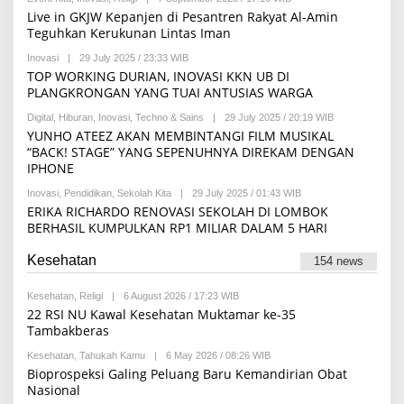
A
A
Y
Live in GKJW Kepanjen di Pesantren Rakyat Al-Amin
K
B
R
S
Teguhkan Kerukunan Lintas Iman
H
E
I
I
D
Inovasi
|
29 July 2025 / 23:33 WIB
B
S
A
Y
T
TOP WORKING DURIAN, INOVASI KKN UB DI
K
A
A
S
PLANGKRONGAN YANG TUAI ANTUSIAS WARGA
D
I
H
Digital
,
Hiburan
,
Inovasi
,
Techno & Sains
|
29 July 2025 / 20:19 WIB
B
I
Y
YUNHO ATEEZ AKAN MEMBINTANGI FILM MUSIKAL
S
M
E
“BACK! STAGE” YANG SEPENUHNYA DIREKAM DENGAN
A
T
IPHONE
U
H
L
I
Inovasi
,
Pendidikan
,
Sekolah Kita
|
29 July 2025 / 01:43 WIB
B
I
K
Y
D
ERIKA RICHARDO RENOVASI SEKOLAH DI LOMBOK
O
H
I
BERHASIL KUMPULKAN RP1 MILIAR DALAM 5 HARI
I
A
L
F
M
A
Kesehatan
154 news
A
T
K
I
A
M
Kesehatan
,
Religi
|
6 August 2026 / 17:23 WIB
B
M
A
Y
22 RSI NU Kawal Kesehatan Muktamar ke-35
I
H
R
Tambakberas
L
E
I
D
Kesehatan
,
Tahukah Kamu
|
6 May 2026 / 08:26 WIB
B
A
A
Y
A
Bioprospeksi Galing Peluang Baru Kemandirian Obat
K
R
I
S
Nasional
E
N
I