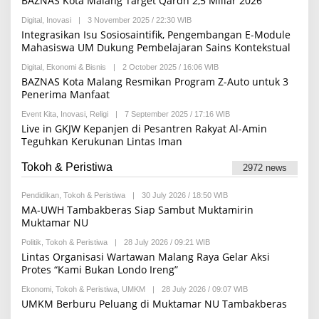
BAZNAS Kota Malang Target Qardh 2,5 Miliar 2026
J
R
A
S
I
E
H
I
Digital
,
Inovasi
|
3 November 2025 / 22:30 WIB
B
B
D
A
Y
Integrasikan Isu Sosiosaintifik, Pengembangan E-Module
A
H
R
Mahasiswa UM Dukung Pembelajaran Sains Kontekstual
K
R
E
S
O
D
I
Digital
,
Ekonomi & Bisnis
|
2 October 2025 / 16:06 WIB
B
Z
A
Y
BAZNAS Kota Malang Resmikan Program Z-Auto untuk 3
I
K
R
S
Penerima Manfaat
E
I
D
Event Kita
,
Inovasi
,
Religi
|
7 September 2025 / 17:16 WIB
B
A
Y
Live in GKJW Kepanjen di Pesantren Rakyat Al-Amin
K
R
S
Teguhkan Kerukunan Lintas Iman
E
I
D
A
Tokoh & Peristiwa
2972 news
K
S
I
Pendidikan
,
Tokoh & Peristiwa
|
30 July 2026 / 18:50 WIB
B
Y
MA-UWH Tambakberas Siap Sambut Muktamirin
R
Muktamar NU
E
D
Politik
,
Tokoh & Peristiwa
|
28 July 2026 / 09:21 WIB
B
A
Y
Lintas Organisasi Wartawan Malang Raya Gelar Aksi
K
R
S
Protes “Kami Bukan Londo Ireng”
E
I
D
Ekonomi
,
Tokoh & Peristiwa
,
UMKM
|
28 July 2026 / 09:07 WIB
B
A
Y
UMKM Berburu Peluang di Muktamar NU Tambakberas
K
R
S