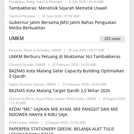
E
I
Pendidikan
,
Religi
,
Tokoh & Peristiwa
|
9 July 2026 / 19:44 WIB
B
D
Y
Tambakberas: Menelisik Sejarah Memetik Uswah
A
R
K
E
Tokoh & Peristiwa
|
24 June 2026 / 07:58 WIB
B
S
D
Y
I
Gubernur Jatim Bersama JMSI Jatim Bahas Penguatan
A
R
Media Berkualitas
K
E
S
D
I
A
UMKM
183 news
K
S
I
Ekonomi
,
Tokoh & Peristiwa
,
UMKM
|
28 July 2026 / 09:07 WIB
B
Y
UMKM Berburu Peluang di Muktamar NU Tambakberas
R
E
Ekonomi Syariah
,
UMKM
|
21 February 2026 / 14:34 WIB
B
D
Y
BAZNAS Kota Malang Gelar Capacity Building Optimalkan
A
B
Z-Qardh
K
E
S
L
I
Digital
,
Ekonomi Syariah
,
UMKM
|
21 February 2026 / 14:03 WIB
B
A
Y
BAZNAS Kota Malang Target Qardh 2,5 Miliar 2026
F
R
I
E
R
Ekonomi & Bisnis
,
Gaya Hidup
,
Kuliner
,
Profil Usaha
,
UMKM
|
25 August 2025
D
D
/ 21:33 WIB
B
A
A
Y
KEDAI “ME,” SAJIKAN MIE AYAM, MIE PANGSIT DAN MIE
K
U
M
NDOWER HANYA 8 RIBU SAJA
S
S
A
I
U
U
Profil Usaha
,
UMKM
|
13 August 2025 / 23:36 WIB
B
L
L
Y
M
PAPERPEN STATIONERY GRESIK: BELANJA ALAT TULIS
I
S
A
D