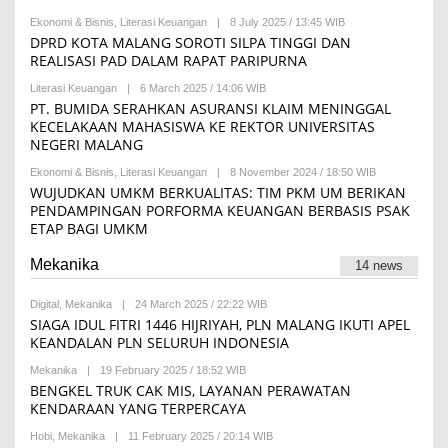
A
A
T
D
H
Ekonomi & Bisnis
,
Literasi Keuangan
|
8 July 2025 / 13:45 WIB
B
R
A
Y
DPRD KOTA MALANG SOROTI SILPA TINGGI DAN
I
S
A
A
REALISASI PAD DALAM RAPAT PARIPURNA
L
D
N
A
H
U
M
Literasi Keuangan
|
6 March 2025 / 14:06 WIB
B
I
R
F
Y
PT. BUMIDA SERAHKAN ASURANSI KLAIM MENINGGAL
S
U
A
A
E
KECELAKAAN MAHASISWA KE REKTOR UNIVERSITAS
L
U
M
T
I
NEGERI MALANG
Z
A
H
M
I
N
I
A
Ekonomi & Bisnis
,
Literasi Keuangan
|
8 November 2024 / 18:50 WIB
D
B
K
N
A
Y
WUJUDKAN UMKM BERKUALITAS: TIM PKM UM BERIKAN
O
N
R
PENDAMPINGAN PORFORMA KEUANGAN BERBASIS PSAK
U
E
ETAP BAGI UMKM
R
D
I
A
S
K
Mekanika
14 news
T
S
I
I
Q
Digital
,
Mekanika
|
24 March 2025 / 22:22 WIB
B
O
Y
SIAGA IDUL FITRI 1446 HIJRIYAH, PLN MALANG IKUTI APEL
M
R
KEANDALAN PLN SELURUH INDONESIA
A
E
H
D
Mekanika
|
19 February 2025 / 18:52 WIB
B
A
Y
BENGKEL TRUK CAK MIS, LAYANAN PERAWATAN
K
A
S
KENDARAAN YANG TERPERCAYA
C
I
H
Hobi
,
Mekanika
|
11 February 2025 / 20:14 WIB
B
M