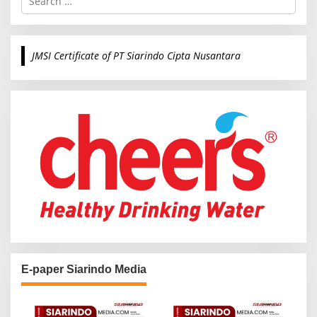
e
a
r
c
JMSI Certificate of PT Siarindo Cipta Nusantara
h
f
o
r
:
E-paper Siarindo Media