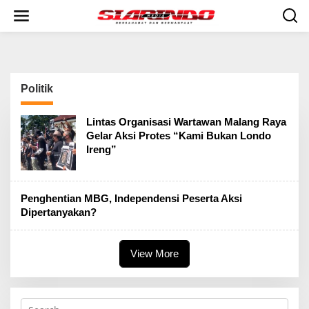
S
k
i
p
t
o
c
Politik
o
n
t
Lintas Organisasi Wartawan Malang Raya
e
Gelar Aksi Protes “Kami Bukan Londo
n
Ireng”
t
Penghentian MBG, Independensi Peserta Aksi
Dipertanyakan?
View More
S