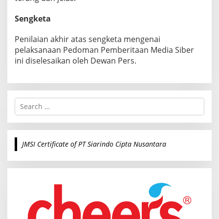
Sengketa
Penilaian akhir atas sengketa mengenai
pelaksanaan Pedoman Pemberitaan Media Siber
ini diselesaikan oleh Dewan Pers.
S
e
a
r
c
JMSI Certificate of PT Siarindo Cipta Nusantara
h
f
o
r
: