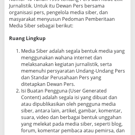
B
Jurnalistik. Untuk itu Dewan Pers bersama
B
Y
organisasi pers, pengelola media siber, dan
R
masyarakat menyusun Pedoman Pemberitaan
E
D
Media Siber sebagai berikut:
A
K
S
Ruang Lingkup
I
Media Siber adalah segala bentuk media yang
menggunakan wahana internet dan
melaksanakan kegiatan jurnalistik, serta
memenuhi persyaratan Undang-Undang Pers
dan Standar Perusahaan Pers yang
ditetapkan Dewan Pers.
Isi Buatan Pengguna (User Generated
Content) adalah segala isi yang dibuat dan
atau dipublikasikan oleh pengguna media
siber, antara lain, artikel, gambar, komentar,
suara, video dan berbagai bentuk unggahan
yang melekat pada media siber, seperti blog,
forum, komentar pembaca atau pemirsa, dan