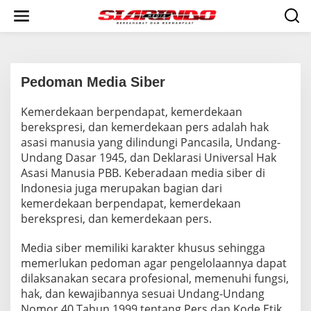
S
k
i
p
t
o
c
Pedoman Media Siber
o
n
Kemerdekaan berpendapat, kemerdekaan
|
t
9
berekspresi, dan kemerdekaan pers adalah hak
e
J
asasi manusia yang dilindungi Pancasila, Undang-
n
A
N
t
Undang Dasar 1945, dan Deklarasi Universal Hak
U
Asasi Manusia PBB. Keberadaan media siber di
A
R
Indonesia juga merupakan bagian dari
Y
2
kemerdekaan berpendapat, kemerdekaan
0
berekspresi, dan kemerdekaan pers.
2
3
/
Media siber memiliki karakter khusus sehingga
0
4
memerlukan pedoman agar pengelolaannya dapat
:
dilaksanakan secara profesional, memenuhi fungsi,
0
0
hak, dan kewajibannya sesuai Undang-Undang
W
Nomor 40 Tahun 1999 tentang Pers dan Kode Etik
I