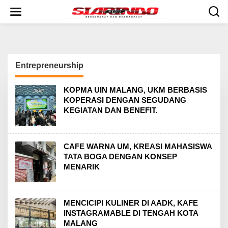
S
k
i
p
t
o
c
Entrepreneurship
o
n
t
KOPMA UIN MALANG, UKM BERBASIS
e
KOPERASI DENGAN SEGUDANG
n
KEGIATAN DAN BENEFIT.
t
CAFE WARNA UM, KREASI MAHASISWA
TATA BOGA DENGAN KONSEP
MENARIK
MENCICIPI KULINER DI AADK, KAFE
INSTAGRAMABLE DI TENGAH KOTA
MALANG