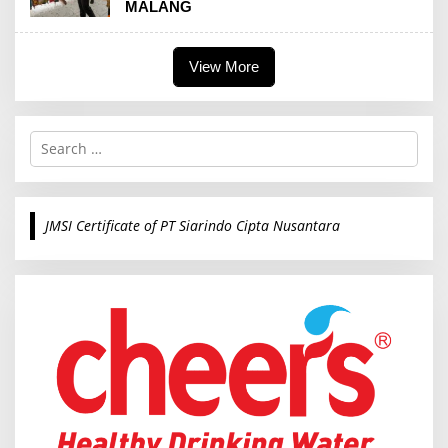
MALANG
View More
S
e
a
r
c
JMSI Certificate of PT Siarindo Cipta Nusantara
h
f
o
r
: