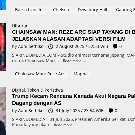
Bursa transfer
Chelsea
Dewsbury-Hall
Gabung E
Hiburan
CHAINSAW MAN: REZE ARC SIAP TAYANG DI 
JELASKAN ALASAN ADAPTASI VERSI FILM
by
Adhi Sethiko
2 August 2025 / 22:53 WIB
0
SIARINDOMEDIA.COM – Studio animasi ternama Jepang, MAPPA,
untuk Chainsaw Man –...
Read more.
Chainsaw Man: Reze Arc
Mappa
Digital
,
Tokoh & Peristiwa
Trump Kecam Rencana Kanada Akui Negara Pale
Dagang dengan AS
by
Adhi Sethiko
31 July 2025 / 23:54 WIB
0
SIARINDOMEDIA – 31 Juli 2025, Presiden Amerika Serikat, 
Kanada yang akan...
Read more.