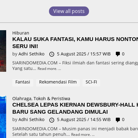
View all posts
Hiburan
KALAU SUKA FANTASI, KAMU HARUS NONTON 
SERU INI!
by
Adhi Sethiko
5 August 2025 / 15:57 WIB
0
SIARINDOMEDIA.COM – Fiksi ilmiah dan fantasi sering diang
Yang satu...
Read more.
Fantasi
Rekomendasi Film
SCI-FI
Olahraga
,
Tokoh & Peristiwa
CHELSEA LEPAS KIERNAN DEWSBURY-HALL 
BARU SANG GELANDANG DIMULAI
by
Adhi Sethiko
5 August 2025 / 14:55 WIB
0
SIARINDOMEDIA.COM – Musim panas ini menjadi babak baru
Setelah satu tahun penuh...
Read more.