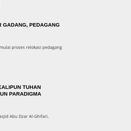
R GADANG, PEDAGANG
ulai proses relokasi pedagang
KALIPUN TUHAN
GUN PARADIGMA
id Abu Dzar Al-Ghifari,