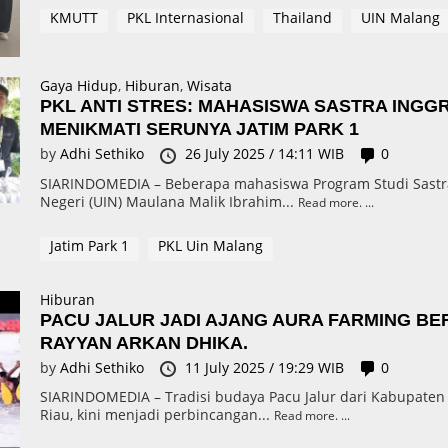
KMUTT
PKL Internasional
Thailand
UIN Malang
Gaya Hidup
,
Hiburan
,
Wisata
PKL ANTI STRES: MAHASISWA SASTRA INGG
MENIKMATI SERUNYA JATIM PARK 1
by
Adhi Sethiko
26 July 2025 / 14:11 WIB
0
SIARINDOMEDIA – Beberapa mahasiswa Program Studi Sastra 
Negeri (UIN) Maulana Malik Ibrahim...
Read more.
Jatim Park 1
PKL Uin Malang
Hiburan
PACU JALUR JADI AJANG AURA FARMING BE
RAYYAN ARKAN DHIKA.
by
Adhi Sethiko
11 July 2025 / 19:29 WIB
0
SIARINDOMEDIA – Tradisi budaya Pacu Jalur dari Kabupaten 
Riau, kini menjadi perbincangan...
Read more.