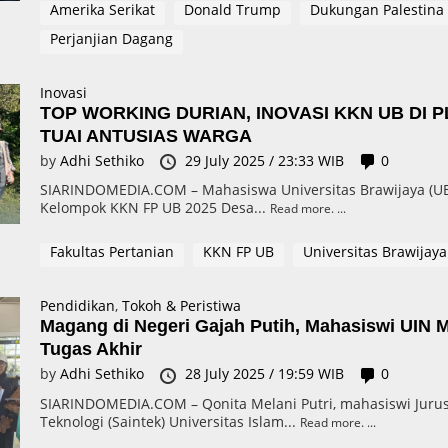
Amerika Serikat
Donald Trump
Dukungan Palestina
Perjanjian Dagang
Inovasi
TOP WORKING DURIAN, INOVASI KKN UB DI
TUAI ANTUSIAS WARGA
by
Adhi Sethiko
29 July 2025 / 23:33 WIB
0
SIARINDOMEDIA.COM – Mahasiswa Universitas Brawijaya (U
Kelompok KKN FP UB 2025 Desa...
Read more.
Fakultas Pertanian
KKN FP UB
Universitas Brawijaya
Pendidikan
,
Tokoh & Peristiwa
Magang di Negeri Gajah Putih, Mahasiswi UIN M
Tugas Akhir
by
Adhi Sethiko
28 July 2025 / 19:59 WIB
0
SIARINDOMEDIA.COM – Qonita Melani Putri, mahasiswi Jurusa
Teknologi (Saintek) Universitas Islam...
Read more.