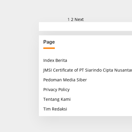
P
1
2
Next
o
s
Page
t
s
Index Berita
p
a
JMSI Certificate of PT Siarindo Cipta Nusanta
g
Pedoman Media Siber
i
Privacy Policy
n
Tentang Kami
a
Tim Redaksi
t
i
o