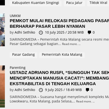
Kabupaten Kuantan Singingi
Pacu Jalur
Tiktok Viral
UMKM
PEMKOT MULAI RELOKASI PEDAGANG PASA
BERHARAP PASAR LEBIH NYAMAN
by
Adhi Sethiko
10 July 2025 / 20:58 WIB
0
SIARINDOMEDIA – Pemerintah Kota Malang secara resmi mem
Pasar Gadang sebagai bagian...
Read more.
Pasar Gadang
Pemerintah Kota Malang
Parenting
USTADZ ADRIANO RUSFI, “SUNGGUH TAK SE
MENCIPTAKAN MANUSIA CACAT!”: MEMBAN
EKSTRABILITAS DI TENGAH KELUARGA
by
Adhi Sethiko
9 July 2025 / 18:49 WIB
0
SIARINDOMEDIA – Suasana hangat menyelimuti kompleks Masj
Lowokwaru, Kota Malang, pada Selasa,...
Read more.