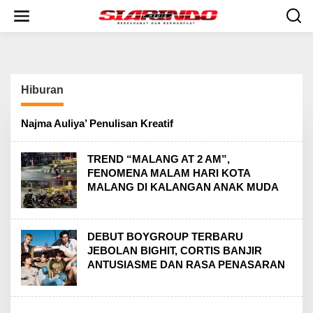
S
k
i
p
t
o
c
Hiburan
o
n
t
Najma Auliya’ Penulisan Kreatif
e
n
t
TREND “MALANG AT 2 AM”,
FENOMENA MALAM HARI KOTA
MALANG DI KALANGAN ANAK MUDA
DEBUT BOYGROUP TERBARU
JEBOLAN BIGHIT, CORTIS BANJIR
ANTUSIASME DAN RASA PENASARAN