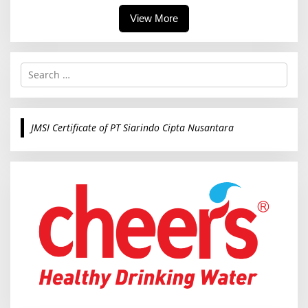
View More
S
e
a
r
c
JMSI Certificate of PT Siarindo Cipta Nusantara
h
f
o
r
: