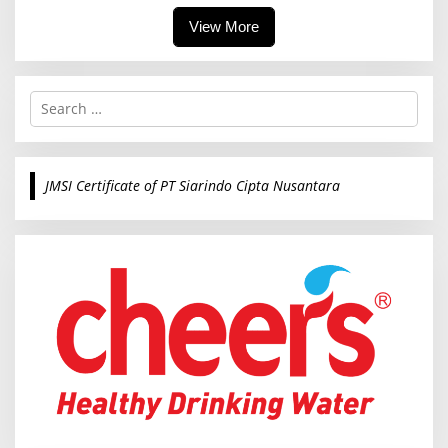
View More
S
e
a
r
c
JMSI Certificate of PT Siarindo Cipta Nusantara
h
f
o
r
: