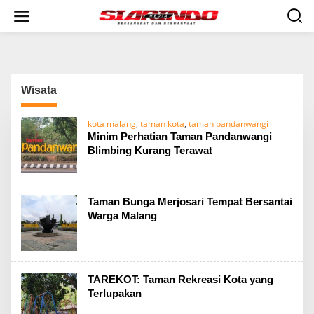
S
k
i
p
t
o
c
Wisata
o
n
t
kota malang
,
taman kota
,
taman pandanwangi
e
Minim Perhatian Taman Pandanwangi
n
Blimbing Kurang Terawat
t
Taman Bunga Merjosari Tempat Bersantai
Warga Malang
TAREKOT: Taman Rekreasi Kota yang
Terlupakan