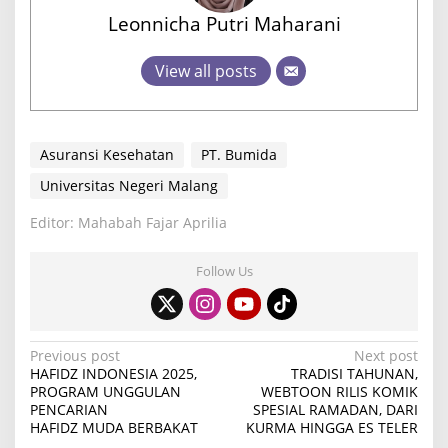
Leonnicha Putri Maharani
View all posts
Asuransi Kesehatan
PT. Bumida
Universitas Negeri Malang
Editor: Mahabah Fajar Aprilia
Follow Us
P
Previous post
Next post
HAFIDZ INDONESIA 2025,
TRADISI TAHUNAN,
o
PROGRAM UNGGULAN
WEBTOON RILIS KOMIK
PENCARIAN
SPESIAL RAMADAN, DARI
s
HAFIDZ MUDA BERBAKAT
KURMA HINGGA ES TELER
t