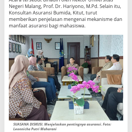
A
Negeri Malang, Prof. Dr. Hariyono, M.Pd. Selain itu,
K
Konsultan Asuransi Bumida, Kitut, turut
A
memberikan penjelasan mengenai mekanisme dan
A
N
manfaat asuransi bagi mahasiswa.
M
A
H
A
S
I
S
W
A
K
E
R
E
K
T
O
R
U
SUASANA DISKUSI. Menjelaskan pentingnya asuransi. Foto:
N
Leonnicha Putri Maharani
I