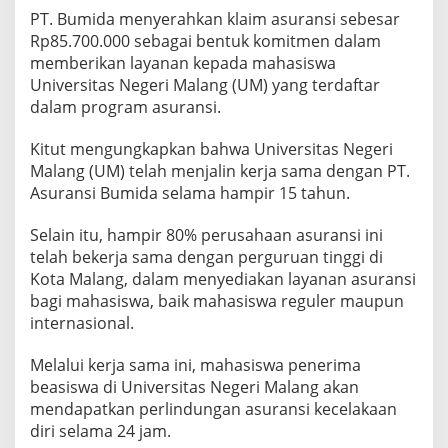
V
PT. Bumida menyerahkan klaim asuransi sebesar
E
Rp85.700.000 sebagai bentuk komitmen dalam
R
memberikan layanan kepada mahasiswa
S
Universitas Negeri Malang (UM) yang terdaftar
I
T
dalam program asuransi.
A
S
Kitut mengungkapkan bahwa Universitas Negeri
N
Malang (UM) telah menjalin kerja sama dengan PT.
E
Asuransi Bumida selama hampir 15 tahun.
G
E
R
Selain itu, hampir 80% perusahaan asuransi ini
I
telah bekerja sama dengan perguruan tinggi di
M
Kota Malang, dalam menyediakan layanan asuransi
A
bagi mahasiswa, baik mahasiswa reguler maupun
L
A
internasional.
N
G
Melalui kerja sama ini, mahasiswa penerima
beasiswa di Universitas Negeri Malang akan
mendapatkan perlindungan asuransi kecelakaan
diri selama 24 jam.