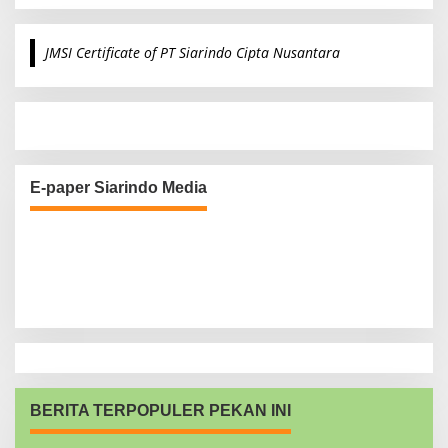
a
r
c
JMSI Certificate of PT Siarindo Cipta Nusantara
h
f
o
r
:
E-paper Siarindo Media
BERITA TERPOPULER PEKAN INI