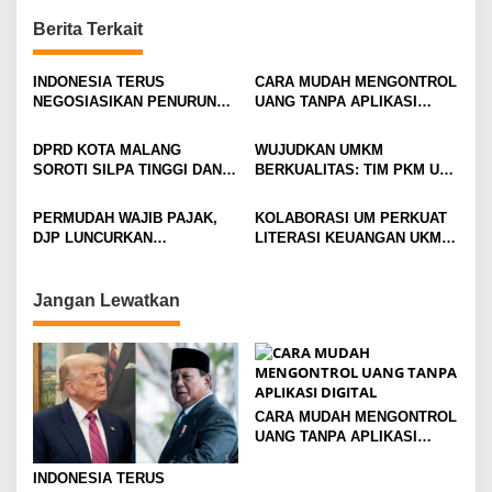
n
Berita Terkait
a
v
INDONESIA TERUS
CARA MUDAH MENGONTROL
NEGOSIASIKAN PENURUNAN
UANG TANPA APLIKASI
i
TARIF 19 PERSEN PRODUK
DIGITAL
EKSPOR KE AMERIKA
g
DPRD KOTA MALANG
WUJUDKAN UMKM
SERIKAT
SOROTI SILPA TINGGI DAN
BERKUALITAS: TIM PKM UM
a
REALISASI PAD DALAM
BERIKAN PENDAMPINGAN
t
RAPAT PARIPURNA
PORFORMA KEUANGAN
PERMUDAH WAJIB PAJAK,
KOLABORASI UM PERKUAT
BERBASIS PSAK ETAP BAGI
i
DJP LUNCURKAN
LITERASI KEUANGAN UKM
UMKM
SIMULATOR CORETAX
LEWAT ICS SMES DI
o
THAILAND
n
Jangan Lewatkan
CARA MUDAH MENGONTROL
UANG TANPA APLIKASI
DIGITAL
INDONESIA TERUS