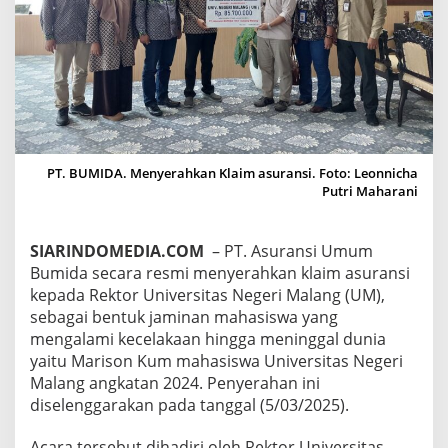
U
R
A
N
S
I
K
L
A
I
PT. BUMIDA. Menyerahkan Klaim asuransi. Foto: Leonnicha
M
Putri Maharani
M
E
N
SIARINDOMEDIA.COM
– PT. Asuransi Umum
I
Bumida secara resmi menyerahkan klaim asuransi
N
kepada Rektor Universitas Negeri Malang (UM),
G
sebagai bentuk jaminan mahasiswa yang
G
A
mengalami kecelakaan hingga meninggal dunia
L
yaitu Marison Kum mahasiswa Universitas Negeri
K
Malang angkatan 2024. Penyerahan ini
E
diselenggarakan pada tanggal (5/03/2025).
C
E
L
Acara tersebut dihadiri oleh Rektor Universitas