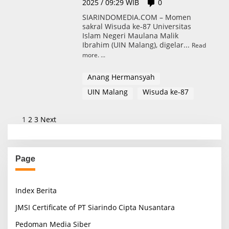
2025 / 09:29 WIB
0
SIARINDOMEDIA.COM – Momen
sakral Wisuda ke-87 Universitas
Islam Negeri Maulana Malik
Ibrahim (UIN Malang), digelar...
Read
more.
Anang Hermansyah
UIN Malang
Wisuda ke-87
P
1
2
3
Next
o
s
Page
t
s
Index Berita
p
a
JMSI Certificate of PT Siarindo Cipta Nusantara
g
Pedoman Media Siber