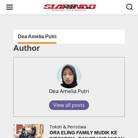
S
k
i
p
t
o
c
Dea Amelia Putri
o
Author
n
t
e
n
t
Dea Amelia Putri
View all posts
Tokoh & Peristiwa
ORA ELING FAMILY MUDIK KE