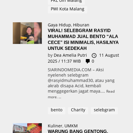
PKL Uin Malang
PWI Kota Malang
Gaya Hidup
,
Hiburan
VIRAL! SELEBGRAM RASYID
MUHAMMAD JUAL BENTO “ALA
CECE” ISI MINIMALIS, HASILNYA
UNTUK SEDEKAH
by
Dea Amelia Putri
11 August
2025 / 11:37 WIB
0
SIARINDOMEDIA.COM – Aksi
nyeleneh selebgram
@rasyidmuhammad30, atau yang
akrab disapa Acid, kembali
menggegerkan jagat maya....
Read
more.
bento
Charity
selebgram
Kuliner
,
UMKM
WARUNG BANG GENTONG,