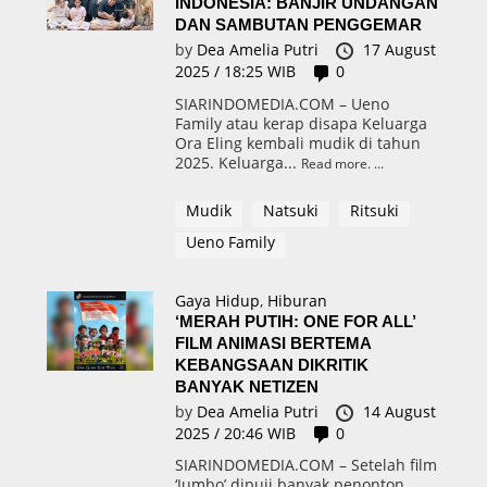
INDONESIA: BANJIR UNDANGAN
DAN SAMBUTAN PENGGEMAR
by
Dea Amelia Putri
17 August
2025 / 18:25 WIB
0
SIARINDOMEDIA.COM – Ueno
Family atau kerap disapa Keluarga
Ora Eling kembali mudik di tahun
2025. Keluarga...
Read more.
Mudik
Natsuki
Ritsuki
Ueno Family
Gaya Hidup
,
Hiburan
‘MERAH PUTIH: ONE FOR ALL’
FILM ANIMASI BERTEMA
KEBANGSAAN DIKRITIK
BANYAK NETIZEN
by
Dea Amelia Putri
14 August
2025 / 20:46 WIB
0
SIARINDOMEDIA.COM – Setelah film
‘Jumbo’ dipuji banyak penonton