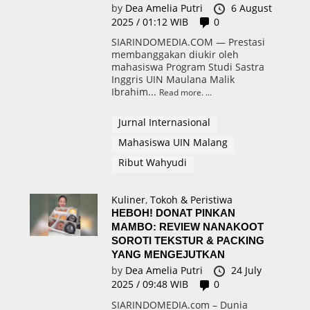
by
Dea Amelia Putri
6 August
2025 / 01:12 WIB
0
SIARINDOMEDIA.COM — Prestasi
membanggakan diukir oleh
mahasiswa Program Studi Sastra
Inggris UIN Maulana Malik
Ibrahim...
Read more.
Jurnal Internasional
Mahasiswa UIN Malang
Ribut Wahyudi
Kuliner
,
Tokoh & Peristiwa
HEBOH! DONAT PINKAN
MAMBO: REVIEW NANAKOOT
SOROTI TEKSTUR & PACKING
YANG MENGEJUTKAN
by
Dea Amelia Putri
24 July
2025 / 09:48 WIB
0
SIARINDOMEDIA.com – Dunia