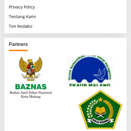
i
Privacy Policy
n
Tentang Kami
a
Tim Redaksi
t
i
o
Partners
n