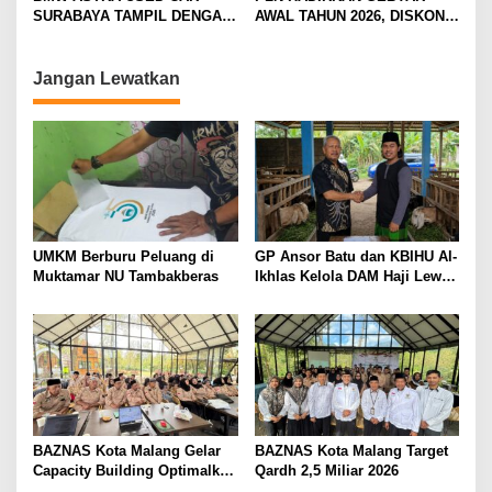
t
SURABAYA TAMPIL DENGAN
AWAL TAHUN 2026, DISKON
i
WAJAH BARU, SIAP LAYANI
TAMBAH DAYA HINGGA 50
PELANGGAN DI JATIM
PERSEN
o
DENGAN FASILITAS
Jangan Lewatkan
n
PREMIUM
UMKM Berburu Peluang di
GP Ansor Batu dan KBIHU Al-
Muktamar NU Tambakberas
Ikhlas Kelola DAM Haji Lewat
Sobat Farm’s
BAZNAS Kota Malang Gelar
BAZNAS Kota Malang Target
Capacity Building Optimalkan
Qardh 2,5 Miliar 2026
Z-Qardh