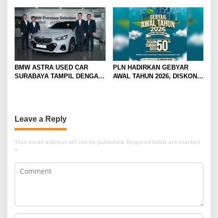
BMW ASTRA USED CAR
PLN HADIRKAN GEBYAR
SURABAYA TAMPIL DENGAN
AWAL TAHUN 2026, DISKON
WAJAH BARU, SIAP LAYANI
TAMBAH DAYA HINGGA 50
PELANGGAN DI JATIM
PERSEN
DENGAN FASILITAS
PREMIUM
Leave a Reply
Your email address will not be published.
Required fields are marked
*