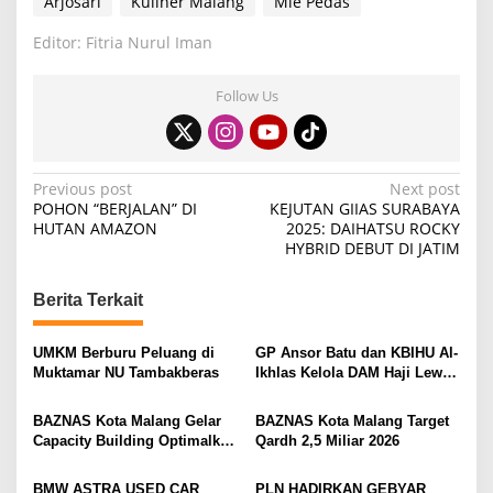
Arjosari
Kuliner Malang
Mie Pedas
Editor: Fitria Nurul Iman
Follow Us
P
Previous post
Next post
POHON “BERJALAN” DI
KEJUTAN GIIAS SURABAYA
o
HUTAN AMAZON
2025: DAIHATSU ROCKY
HYBRID DEBUT DI JATIM
s
t
Berita Terkait
n
a
UMKM Berburu Peluang di
GP Ansor Batu dan KBIHU Al-
v
Muktamar NU Tambakberas
Ikhlas Kelola DAM Haji Lewat
Sobat Farm’s
i
BAZNAS Kota Malang Gelar
BAZNAS Kota Malang Target
g
Capacity Building Optimalkan
Qardh 2,5 Miliar 2026
Z-Qardh
a
BMW ASTRA USED CAR
PLN HADIRKAN GEBYAR