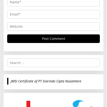
S
e
a
r
c
JMSI Certificate of PT Siarindo Cipta Nusantara
h
f
o
r
: