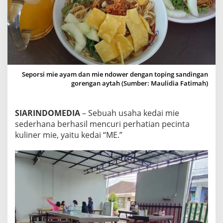
E
A
Y
A
M
,
M
I
Seporsi mie ayam dan mie ndower dengan toping sandingan
E
gorengan aytah (Sumber: Maulidia Fatimah)
P
A
N
SIARINDOMEDIA
– Sebuah usaha kedai mie
G
S
sederhana berhasil mencuri perhatian pecinta
I
kuliner mie, yaitu kedai “ME.”
T
D
A
N
M
I
E
N
D
O