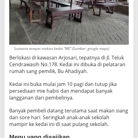
W
E
R
H
A
N
Y
A
8
Suasana tempat makan kedai “ME” (Sumber: google maps)
R
Berlokasi di kawasan Arjosari, tepatnya di Jl. Teluk
I
Cendrawasih No.178. Kedai ini dibuka di pelataran
B
U
rumah sang pemilik, Bu Ahadiyah.
S
A
Kedai ini buka mulai jam 10 pagi dan tutup jika
J
persediaan mie habis dan mendapat banyak
A
langganan dari pembelinya.
Banyak pembeli datang terutama saat makan siang
dan sore hari. Seringkali anak-anak sekolah
mampir ke kedai ini di saat pulang sekolah.
Menu yang disajikan