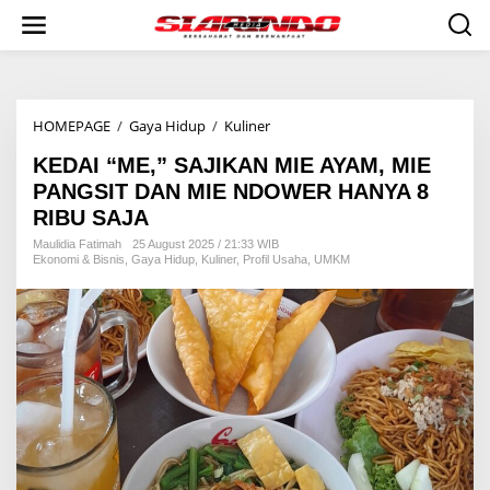
S
k
i
p
t
o
HOMEPAGE
/
Gaya Hidup
/
Kuliner
K
c
E
o
KEDAI “ME,” SAJIKAN MIE AYAM, MIE
D
n
A
t
PANGSIT DAN MIE NDOWER HANYA 8
I
e
RIBU SAJA
“
n
M
t
Maulidia Fatimah
25 August 2025 / 21:33 WIB
Ekonomi & Bisnis
,
Gaya Hidup
,
Kuliner
,
Profil Usaha
,
UMKM
E
,
”
S
A
J
I
K
A
N
M
I