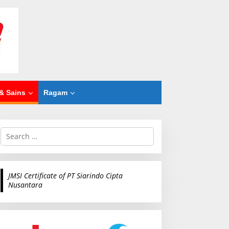
& Sains
Ragam
S
e
a
r
c
JMSI Certificate of PT Siarindo Cipta
h
Nusantara
f
o
r
: