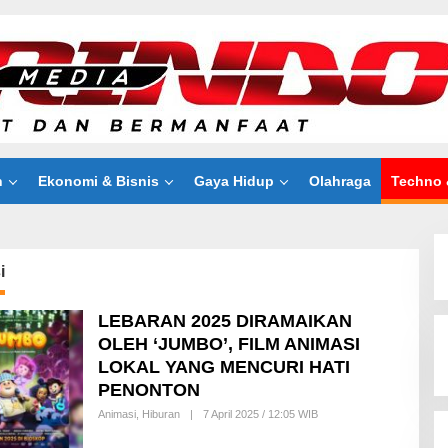
n
Ekonomi & Bisnis
Gaya Hidup
Olahraga
Techno 
i
LEBARAN 2025 DIRAMAIKAN
OLEH ‘JUMBO’, FILM ANIMASI
LOKAL YANG MENCURI HATI
PENONTON
Animasi
,
Hiburan
|
7 April 2025 / 12:05 WIB
B
Y
I