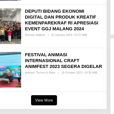
D
H
A
DEPUTI BIDANG EKONOMI
A
DIGITAL DAN PRODUK KREATIF
M
B
KEMENPAREKRAF RI APRESIASI
A
R
EVENT GGJ MALANG 2024
S
A
Animasi
,
Aplikasi
|
29 January 2024 / 23:37 WIB
B
R
Y
I
I
Z
Z
U
FESTIVAL ANIMASI
D
INTERNASIONAL CRAFT
D
I
ANIMFEST 2023 SEGERA DIGELAR
N
Animasi
,
Techno & Sains
|
19 October 2023 / 19:36 WIB
B
Y
A
D
I
Y
U
S
View More
U
F