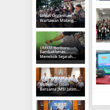
Lintas Organisasi
Wartawan Malang
Raya Gelar Aksi
Protes “Kami Bukan
Londo Ireng”
UMKM Berburu
Tambakberas:
Peluang di Muktamar
Menelisik Sejarah
NU Tambakberas
Memetik Uswah
Gubernur Jatim
Bersama JMSI Jatim
Bahas Penguatan
Media Berkualitas