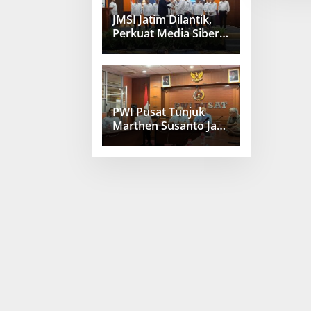
JMSI Jatim Dilantik,
Perkuat Media Siber
Berkualitas
PWI Pusat Tunjuk
Marthen Susanto Jadi
Sekjen Baru