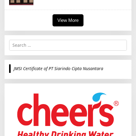
View More
S
e
a
r
c
JMSI Certificate of PT Siarindo Cipta Nusantara
h
f
o
r
: