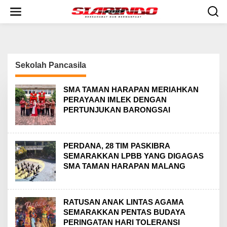
S
k
i
p
t
o
c
Sekolah Pancasila
o
n
t
SMA TAMAN HARAPAN MERIAHKAN
e
PERAYAAN IMLEK DENGAN
n
PERTUNJUKAN BARONGSAI
t
PERDANA, 28 TIM PASKIBRA
SEMARAKKAN LPBB YANG DIGAGAS
SMA TAMAN HARAPAN MALANG
RATUSAN ANAK LINTAS AGAMA
SEMARAKKAN PENTAS BUDAYA
PERINGATAN HARI TOLERANSI