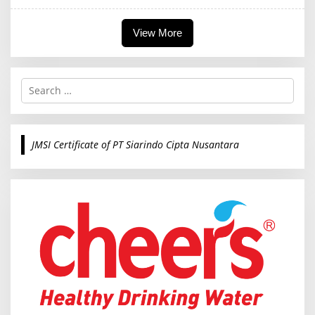
View More
S
e
a
r
c
JMSI Certificate of PT Siarindo Cipta Nusantara
h
f
o
r
: