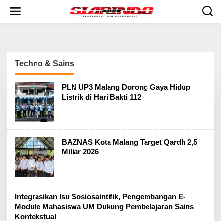
S
k
i
p
t
o
c
Techno & Sains
o
n
t
PLN UP3 Malang Dorong Gaya Hidup
e
Listrik di Hari Bakti 112
n
t
BAZNAS Kota Malang Target Qardh 2,5
Miliar 2026
Integrasikan Isu Sosiosaintifik, Pengembangan E-
Module Mahasiswa UM Dukung Pembelajaran Sains
Kontekstual