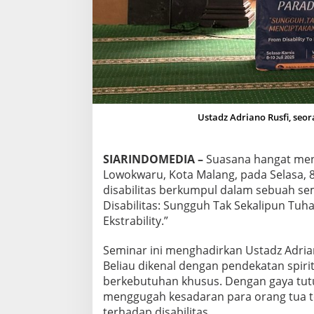
P
U
N
T
U
H
A
N
M
Ustadz Adriano Rusfi, seo
E
N
C
SIARINDOMEDIA –
Suasana hangat meny
I
P
Lowokwaru, Kota Malang, pada Selasa, 8 
T
disabilitas berkumpul dalam sebuah se
A
Disabilitas: Sungguh Tak Sekalipun Tuh
K
Ekstrability.”
A
N
M
Seminar ini menghadirkan Ustadz Adrian
A
Beliau dikenal dengan pendekatan spir
N
berkebutuhan khusus. Dengan gaya tut
U
menggugah kesadaran para orang tua 
S
I
terhadap disabilitas.