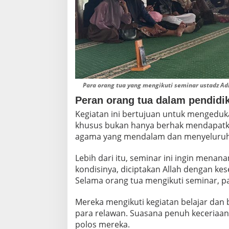
M
A
E
K
S
T
R
A
B
Para orang tua yang mengikuti seminar ustadz A
I
L
Peran orang tua dalam pendidika
I
Kegiatan ini bertujuan untuk mengeduk
T
khusus bukan hanya berhak mendapatkan
A
agama yang mendalam dan menyeluruh
S
D
I
Lebih dari itu, seminar ini ingin mena
T
kondisinya, diciptakan Allah dengan k
E
Selama orang tua mengikuti seminar, par
N
G
A
Mereka mengikuti kegiatan belajar dan b
H
para relawan. Suasana penuh keceriaan
K
polos mereka.
E