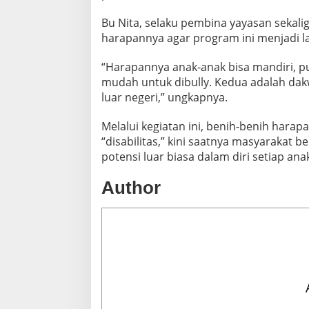
L
Bu Nita, selaku pembina yayasan sekal
U
A
harapannya agar program ini menjadi l
R
G
“Harapannya anak-anak bisa mandiri, pu
A
mudah untuk dibully. Kedua adalah dakw
luar negeri,” ungkapnya.
Melalui kegiatan ini, benih-benih har
“disabilitas,” kini saatnya masyarakat b
potensi luar biasa dalam diri setiap anak
Author