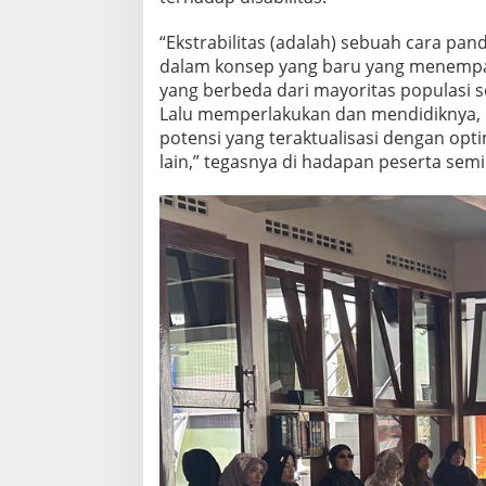
A
C
“Ekstrabilitas (adalah) sebuah cara pan
A
dalam konsep yang baru yang menempat
C
yang berbeda dari mayoritas populasi
A
T
Lalu memperlakukan dan mendidiknya, 
!
potensi yang teraktualisasi dengan opt
”
lain,” tegasnya di hadapan peserta semi
:
M
E
M
B
A
N
G
U
N
P
A
R
A
D
I
G