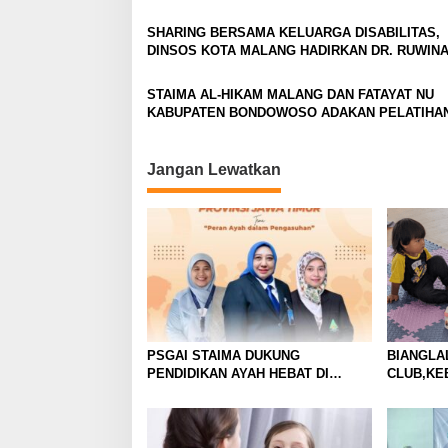
i
SHARING BERSAMA KELUARGA DISABILITAS,
g
DINSOS KOTA MALANG HADIRKAN DR. RUWIN
ABDUL KARIM DARI MALAYSIA
a
STAIMA AL-HIKAM MALANG DAN FATAYAT NU
t
KABUPATEN BONDOWOSO ADAKAN PELATIHA
i
REMAJA CEGAH PERNIKAHAN ANAK
o
Jangan Lewatkan
n
PSGAI STAIMA DUKUNG
BIANGLA
PENDIDIKAN AYAH HEBAT DI
CLUB,KE
TAMASYA KERABAT SERI 4 JAWA
KENYAMA
TIMUR