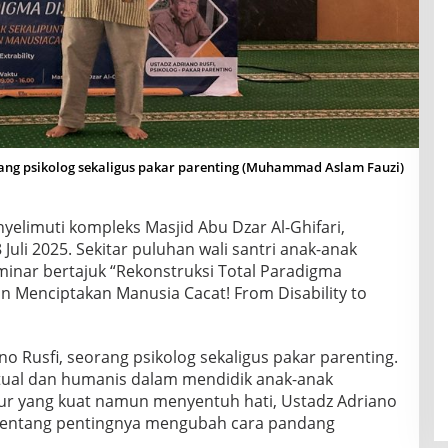
rang psikolog sekaligus pakar parenting (Muhammad Aslam Fauzi)
elimuti kompleks Masjid Abu Dzar Al-Ghifari,
Juli 2025. Sekitar puluhan wali santri anak-anak
minar bertajuk “Rekonstruksi Total Paradigma
an Menciptakan Manusia Cacat! From Disability to
o Rusfi, seorang psikolog sekaligus pakar parenting.
itual dan humanis dalam mendidik anak-anak
ur yang kuat namun menyentuh hati, Ustadz Adriano
tentang pentingnya mengubah cara pandang