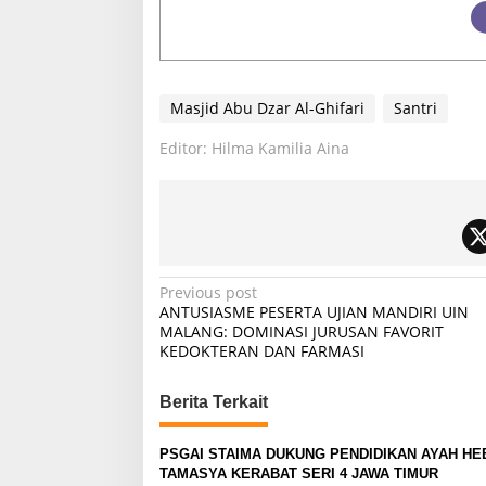
Masjid Abu Dzar Al-Ghifari
Santri
Editor: Hilma Kamilia Aina
P
Previous post
ANTUSIASME PESERTA UJIAN MANDIRI UIN
o
MALANG: DOMINASI JURUSAN FAVORIT
KEDOKTERAN DAN FARMASI
s
t
Berita Terkait
n
a
PSGAI STAIMA DUKUNG PENDIDIKAN AYAH HEB
v
TAMASYA KERABAT SERI 4 JAWA TIMUR