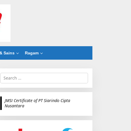
& Sains
Ragam
S
e
a
r
c
JMSI Certificate of PT Siarindo Cipta
h
Nusantara
f
o
r
: