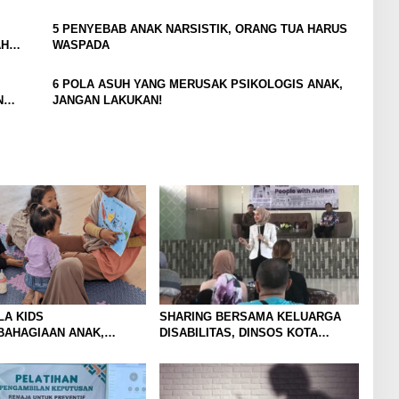
5 PENYEBAB ANAK NARSISTIK, ORANG TUA HARUS
AH
WASPADA
6 POLA ASUH YANG MERUSAK PSIKOLOGIS ANAK,
N
JANGAN LAKUKAN!
LA KIDS
SHARING BERSAMA KELUARGA
BAHAGIAAN ANAK,
DISABILITAS, DINSOS KOTA
NAN ORANG TUA.
MALANG HADIRKAN DR. RUWINAH
ABDUL KARIM DARI MALAYSIA