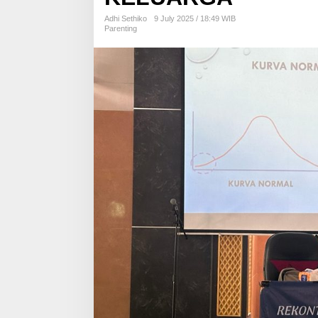
N
O
Adhi Sethiko
9 July 2025 / 18:49 WIB
Parenting
R
U
S
F
I
,
“
S
U
N
G
G
U
H
T
A
K
S
E
K
A
L
I