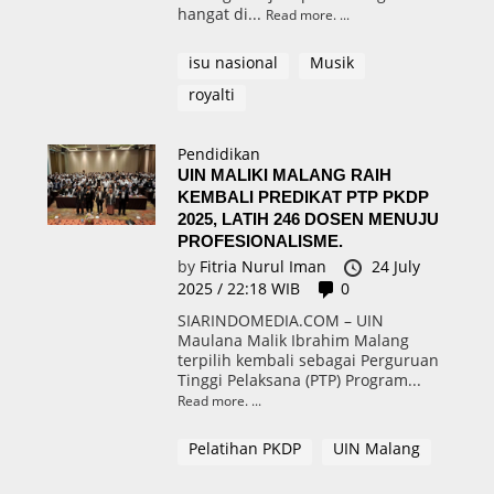
hangat di...
Read more.
isu nasional
Musik
royalti
Pendidikan
UIN MALIKI MALANG RAIH
KEMBALI PREDIKAT PTP PKDP
2025, LATIH 246 DOSEN MENUJU
PROFESIONALISME.
by
Fitria Nurul Iman
24 July
2025 / 22:18 WIB
0
SIARINDOMEDIA.COM – UIN
Maulana Malik Ibrahim Malang
terpilih kembali sebagai Perguruan
Tinggi Pelaksana (PTP) Program...
Read more.
Pelatihan PKDP
UIN Malang