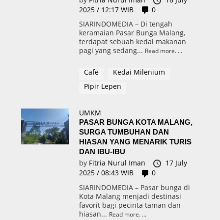
2025 / 12:17 WIB
0
SIARINDOMEDIA – Di tengah
keramaian Pasar Bunga Malang,
terdapat sebuah kedai makanan
pagi yang sedang...
Read more.
Cafe
Kedai Milenium
Pipir Lepen
UMKM
PASAR BUNGA KOTA MALANG,
SURGA TUMBUHAN DAN
HIASAN YANG MENARIK TURIS
DAN IBU-IBU
by
Fitria Nurul Iman
17 July
2025 / 08:43 WIB
0
SIARINDOMEDIA – Pasar bunga di
Kota Malang menjadi destinasi
favorit bagi pecinta taman dan
hiasan...
Read more.