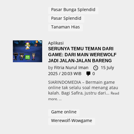
Pasar Bunga Splendid
Pasar Splendid
Tanaman Hias
Aplikasi
SERUNYA TEMU TEMAN DARI
GAME: DARI MAIN WEREWOLF
JADI JALAN-JALAN BARENG
by
Fitria Nurul Iman
15 July
2025 / 20:03 WIB
0
SIARINDOMEDIA – Bermain game
online tak selalu soal menang atau
kalah. Bagi Safira, justru dari...
Read
more.
Game online
Werewolf-Wowgame