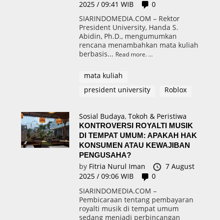
2025 / 09:41 WIB
0
SIARINDOMEDIA.COM – Rektor
President University, Handa S.
Abidin, Ph.D., mengumumkan
rencana menambahkan mata kuliah
berbasis...
Read more.
mata kuliah
president university
Roblox
Sosial Budaya
,
Tokoh & Peristiwa
KONTROVERSI ROYALTI MUSIK
DI TEMPAT UMUM: APAKAH HAK
KONSUMEN ATAU KEWAJIBAN
PENGUSAHA?
by
Fitria Nurul Iman
7 August
2025 / 09:06 WIB
0
SIARINDOMEDIA.COM –
Pembicaraan tentang pembayaran
royalti musik di tempat umum
sedang menjadi perbincangan