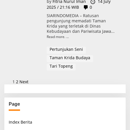
by
Fitria Nurul Iman
14 July
2025 / 21:16 WIB
0
SIARINDOMEDIA – Ratusan
pengunjung memadati Taman
Krida yang terletak di Dinas
Kebudayaan dan Pariwisata Jawa...
Read more.
Pertunjukan Seni
Taman Krida Budaya
Tari Topeng
P
1
2
Next
o
s
Page
t
s
Index Berita
p