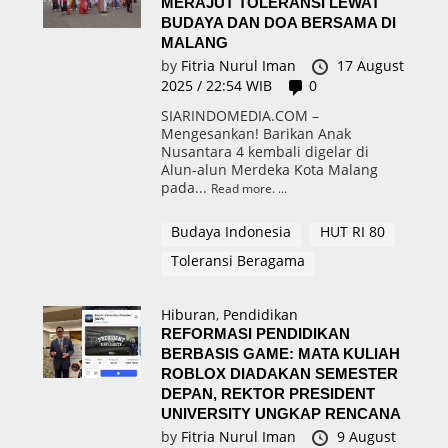
MERAJUT TOLERANSI LEWAT
BUDAYA DAN DOA BERSAMA DI
MALANG
by
Fitria Nurul Iman
17 August
2025 / 22:54 WIB
0
SIARINDOMEDIA.COM –
Mengesankan! Barikan Anak
Nusantara 4 kembali digelar di
Alun-alun Merdeka Kota Malang
pada...
Read more.
Budaya Indonesia
HUT RI 80
Toleransi Beragama
Hiburan
,
Pendidikan
REFORMASI PENDIDIKAN
BERBASIS GAME: MATA KULIAH
ROBLOX DIADAKAN SEMESTER
DEPAN, REKTOR PRESIDENT
UNIVERSITY UNGKAP RENCANA
by
Fitria Nurul Iman
9 August