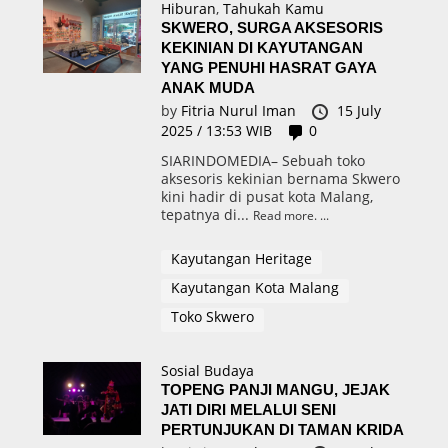
Hiburan
,
Tahukah Kamu
SKWERO, SURGA AKSESORIS
KEKINIAN DI KAYUTANGAN
YANG PENUHI HASRAT GAYA
ANAK MUDA
by
Fitria Nurul Iman
15 July
2025 / 13:53 WIB
0
SIARINDOMEDIA– Sebuah toko
aksesoris kekinian bernama Skwero
kini hadir di pusat kota Malang,
tepatnya di...
Read more.
Kayutangan Heritage
Kayutangan Kota Malang
Toko Skwero
Sosial Budaya
TOPENG PANJI MANGU, JEJAK
JATI DIRI MELALUI SENI
PERTUNJUKAN DI TAMAN KRIDA