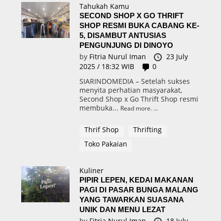
Tahukah Kamu
SECOND SHOP X GO THRIFT
SHOP RESMI BUKA CABANG KE-
5, DISAMBUT ANTUSIAS
PENGUNJUNG DI DINOYO
by
Fitria Nurul Iman
23 July
2025 / 18:32 WIB
0
SIARINDOMEDIA – Setelah sukses
menyita perhatian masyarakat,
Second Shop x Go Thrift Shop resmi
membuka...
Read more.
Thrif Shop
Thrifting
Toko Pakaian
Kuliner
PIPIR LEPEN, KEDAI MAKANAN
PAGI DI PASAR BUNGA MALANG
YANG TAWARKAN SUASANA
UNIK DAN MENU LEZAT
by
Fitria Nurul Iman
18 July