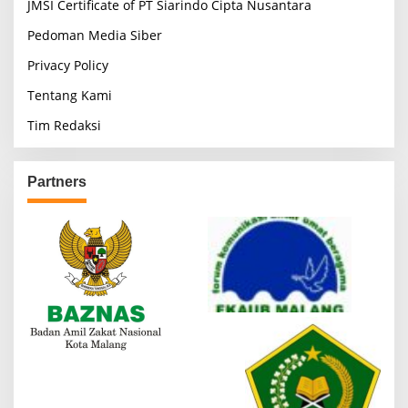
a
JMSI Certificate of PT Siarindo Cipta Nusantara
g
Pedoman Media Siber
i
Privacy Policy
n
Tentang Kami
a
Tim Redaksi
t
i
o
Partners
n