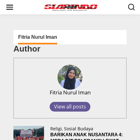
S
k
i
p
t
o
c
Fitria Nurul Iman
o
Author
n
t
e
n
t
Fitria Nurul Iman
View all posts
Religi
,
Sosial Budaya
BARIKAN ANAK NUSANTARA 4: