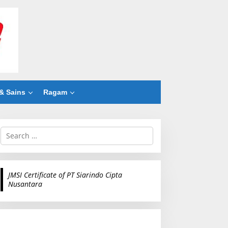
& Sains
Ragam
S
e
a
r
c
JMSI Certificate of PT Siarindo Cipta
h
Nusantara
f
o
r
: