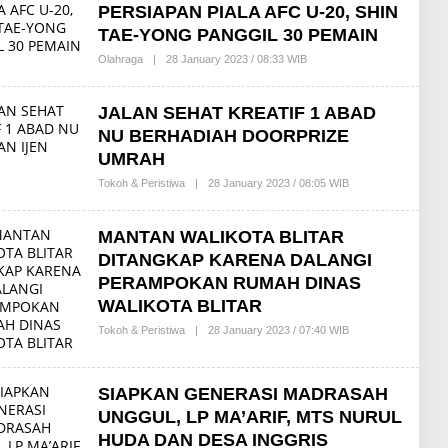
O
PERSIAPAN PIALA AFC U-20, SHIN
Y
O
TAE-YONG PANGGIL 30 PEMAIN
N
S
Olahraga
|
28 January 2023 / 08:33 WIB
B
U
Y
R
R
Y
E
JALAN SEHAT KREATIF 1 ABAD
O
D
N
A
NU BERHADIAH DOORPRIZE
O
K
UMRAH
S
I
Tokoh & Peristiwa
|
28 January 2023 / 08:05 WIB
B
Y
R
E
MANTAN WALIKOTA BLITAR
D
A
DITANGKAP KARENA DALANGI
K
PERAMPOKAN RUMAH DINAS
S
I
WALIKOTA BLITAR
Tokoh & Peristiwa
|
28 January 2023 / 07:40 WIB
B
Y
R
E
D
SIAPKAN GENERASI MADRASAH
A
UNGGUL, LP MA’ARIF, MTS NURUL
K
S
HUDA DAN DESA INGGRIS
I