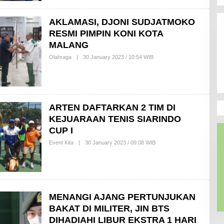
E
D
A
AKLAMASI, DJONI SUDJATMOKO
K
RESMI PIMPIN KONI KOTA
S
I
MALANG
Olahraga
|
30 January 2023 / 10:54 WIB
B
Y
R
E
D
A
K
ARTEN DAFTARKAN 2 TIM DI
S
I
KEJUARAAN TENIS SIARINDO
CUP I
Event Kita
|
30 January 2023 / 09:08 WIB
B
Y
Y
O
Y
O
N
S
MENANGI AJANG PERTUNJUKAN
U
R
BAKAT DI MILITER, JIN BTS
Y
DIHADIAHI LIBUR EKSTRA 1 HARI
O