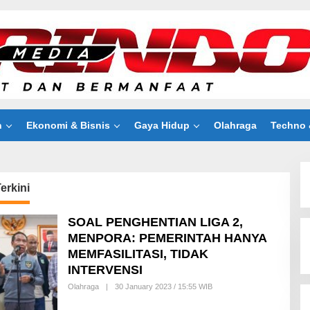
n
Ekonomi & Bisnis
Gaya Hidup
Olahraga
Techno 
erkini
SOAL PENGHENTIAN LIGA 2,
MENPORA: PEMERINTAH HANYA
MEMFASILITASI, TIDAK
INTERVENSI
Olahraga
|
30 January 2023 / 15:55 WIB
B
Y
R