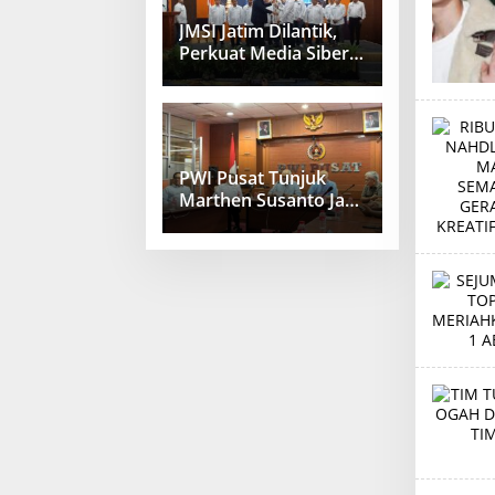
JMSI Jatim Dilantik,
Perkuat Media Siber
Berkualitas
PWI Pusat Tunjuk
Marthen Susanto Jadi
Sekjen Baru