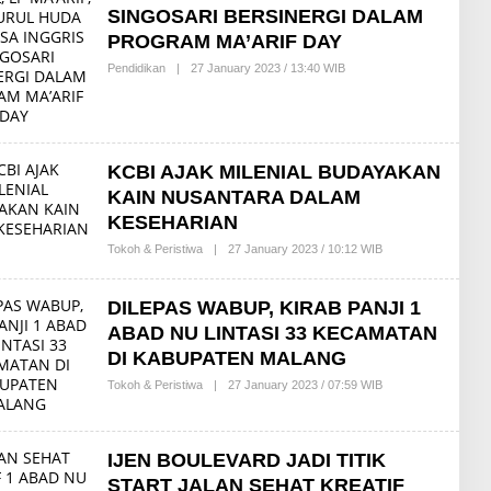
SINGOSARI BERSINERGI DALAM
PROGRAM MA’ARIF DAY
Pendidikan
|
27 January 2023 / 13:40 WIB
B
Y
R
E
D
A
K
KCBI AJAK MILENIAL BUDAYAKAN
S
I
KAIN NUSANTARA DALAM
KESEHARIAN
Tokoh & Peristiwa
|
27 January 2023 / 10:12 WIB
B
Y
R
E
DILEPAS WABUP, KIRAB PANJI 1
D
A
ABAD NU LINTASI 33 KECAMATAN
K
DI KABUPATEN MALANG
S
I
Tokoh & Peristiwa
|
27 January 2023 / 07:59 WIB
B
Y
R
E
D
IJEN BOULEVARD JADI TITIK
A
K
START JALAN SEHAT KREATIF