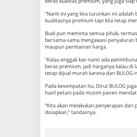
beras kualitas premium, yang juga siap
U
I
“Nanti ini yang kita turunkan ini adala
O
kualitasnya premium tapi kita tetap me
P
E
R
Budi pun meminta semua pihak, termas
A
bersama-sama mengawasi penyaluran be
S
maupun permainan harga.
I
P
A
“Kalau enggak kan nanti ada penimbunan
S
beras premium, jadi harganya kalau di 
A
tetap dijual murah karena dari BULOG-n
R
Pada kesempatan itu, Dirut BULOG jug
hasil petani pada musim panen mendat
“Kita akan melakukan penyerapan dari p
disiapkan,” tandasnya.