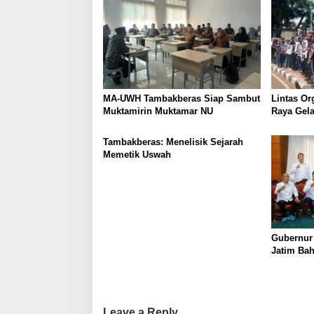
MA-UWH Tambakberas Siap Sambut
Lintas Or
Muktamirin Muktamar NU
Raya Gela
Bukan Lo
Tambakberas: Menelisik Sejarah
Memetik Uswah
Gubernur
Jatim Ba
Berkualit
Leave a Reply