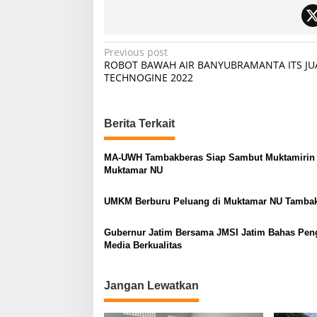
P
Previous post
ROBOT BAWAH AIR BANYUBRAMANTA ITS JU
o
TECHNOGINE 2022
s
t
Berita Terkait
n
a
MA-UWH Tambakberas Siap Sambut Muktamirin
v
Muktamar NU
i
UMKM Berburu Peluang di Muktamar NU Tamba
g
a
Gubernur Jatim Bersama JMSI Jatim Bahas Pen
Media Berkualitas
t
i
Jangan Lewatkan
o
n