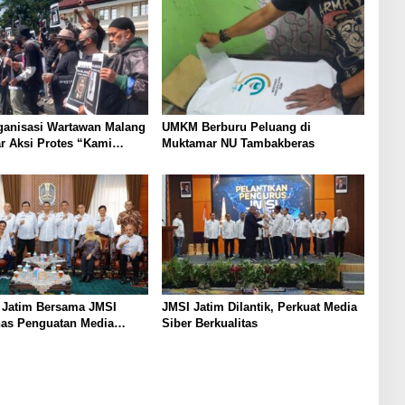
ganisasi Wartawan Malang
UMKM Berburu Peluang di
r Aksi Protes “Kami
Muktamar NU Tambakberas
ndo Ireng”
 Jatim Bersama JMSI
JMSI Jatim Dilantik, Perkuat Media
has Penguatan Media
Siber Berkualitas
as