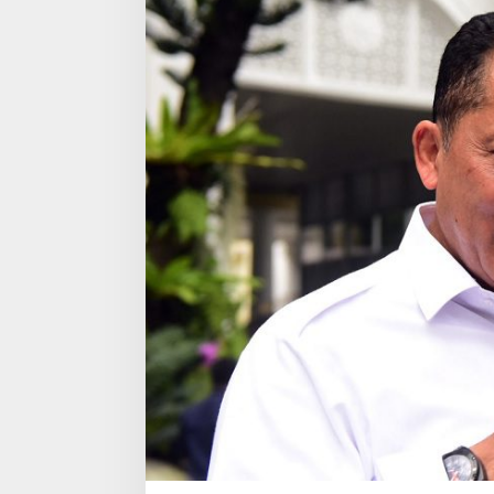
T
A
S
H
A
R
G
A
,
B
U
L
O
G
S
I
A
P
S
A
L
U
R
K
A