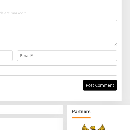
elds are marked
*
Partners