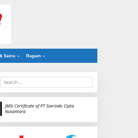
& Sains
Ragam
S
e
a
r
c
JMSI Certificate of PT Siarindo Cipta
h
Nusantara
f
o
r
: