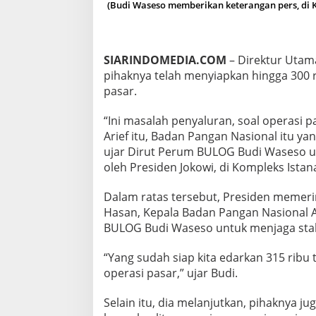
(Budi Waseso memberikan keterangan pers, di Ko
N
R
A
T
U
SIARINDOMEDIA.COM
– Direktur Utam
S
pihaknya telah menyiapkan hingga 300 r
A
pasar.
N
R
“Ini masalah penyaluran, soal operasi pa
I
B
Arief itu, Badan Pangan Nasional itu y
U
ujar Dirut Perum BULOG Budi Waseso usa
T
oleh Presiden Jokowi, di Kompleks Istan
O
N
Dalam ratas tersebut, Presiden memeri
B
E
Hasan, Kepala Badan Pangan Nasional Ar
R
BULOG Budi Waseso untuk menjaga stabi
A
S
“Yang sudah siap kita edarkan 315 ribu 
M
operasi pasar,” ujar Budi.
E
L
A
Selain itu, dia melanjutkan, pihaknya
L