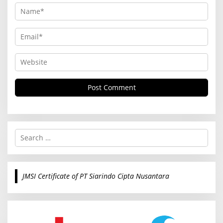
S
e
a
r
c
JMSI Certificate of PT Siarindo Cipta Nusantara
h
f
o
r
: