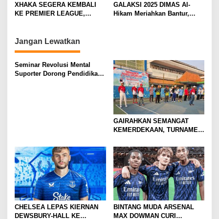
t
SANG GELANDANG DIMULAI
PRAMUSIM ASIA
XHAKA SEGERA KEMBALI
GALAKSI 2025 DIMAS Al-
i
KE PREMIER LEAGUE,
Hikam Meriahkan Bantur,
GABUNG SUNDERLAND
Tunjukkan Bukti Nyata
o
Pengabdian Santri
n
Jangan Lewatkan
Seminar Revolusi Mental
Suporter Dorong Pendidikan
dan Ekonomi
GAIRAHKAN SEMANGAT
KEMERDEKAAN, TURNAMEN
TENIS ANTAR KLUB SE-
MOJOKERTO RAYA RESMI
BERGULIR
CHELSEA LEPAS KIERNAN
BINTANG MUDA ARSENAL
DEWSBURY-HALL KE
MAX DOWMAN CURI