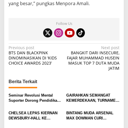
yang besar,” pungkas Menpora Amali.
Follow Us
P
Previous post
Next post
BTS DAN BLACKPINK
BANGKIT DARI INSECURE,
o
DINOMINASIKAN DI ‘KIDS
FAJAR MUHAMMAD HUSEIN
CHOICE AWARDS 2023’
MASUK TOP 7 DUTA MUDA
s
JATIM
t
n
Berita Terkait
a
v
Seminar Revolusi Mental
GAIRAHKAN SEMANGAT
Suporter Dorong Pendidikan
KEMERDEKAAN, TURNAMEN
i
dan Ekonomi
TENIS ANTAR KLUB SE-
MOJOKERTO RAYA RESMI
g
CHELSEA LEPAS KIERNAN
BINTANG MUDA ARSENAL
BERGULIR
DEWSBURY-HALL KE
MAX DOWMAN CURI
a
EVERTON, JALAN BARU
PERHATIAN DI TUR