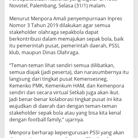
N
Novotel, Palembang, Selasa (31/1) malam.
S
E
Menurut Menpora Amali penyempurnaan Inpres
P
Nomor 3 Tahun 2019 dilakukan agar semua
A
K
stakeholder olahraga sepakbola dapat
B
berkontribusi dalam memajukan sepak bola, baik
O
itu pemerintah pusat, pemerintah daerah, PSSI,
L
klub, maupun Dinas Olahraga.
A
N
A
“Teman-teman lihat sendiri semua dilibatkan,
S
semua diajak (jadi peserta), dan narasumbernya itu
I
langsung dari tingkat pusat Kemensesneg,
O
Kemenko PMK, Kemenkum HAM, dan Kemenpora
N
sendiri dan secara virtual Setkab juga akan ikut.
A
L
Jadi benar-benar kolaborasi tingkat pusat ini kita
wujudkan di daerah dan dengan teman-teman
stakeholder sepak bola atau yang bisa kita kenal
dengan football family,” ujarnya.
Menpora berharap kepengurusan PSSI yang akan