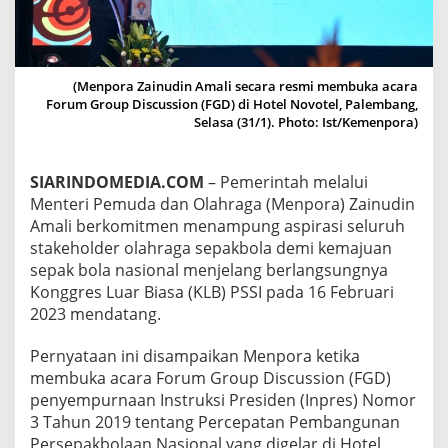
A
S
I
S
T
(Menpora Zainudin Amali secara resmi membuka acara
A
Forum Group Discussion (FGD) di Hotel Novotel, Palembang,
K
Selasa (31/1). Photo: Ist/Kemenpora)
E
H
O
SIARINDOMEDIA.COM
– Pemerintah melalui
L
Menteri Pemuda dan Olahraga (Menpora) Zainudin
D
Amali berkomitmen menampung aspirasi seluruh
E
R
stakeholder olahraga sepakbola demi kemajuan
D
sepak bola nasional menjelang berlangsungnya
E
Konggres Luar Biasa (KLB) PSSI pada 16 Februari
M
2023 mendatang.
I
K
E
Pernyataan ini disampaikan Menpora ketika
M
membuka acara Forum Group Discussion (FGD)
A
penyempurnaan Instruksi Presiden (Inpres) Nomor
J
3 Tahun 2019 tentang Percepatan Pembangunan
U
A
Persepakbolaan Nasional yang digelar di Hotel