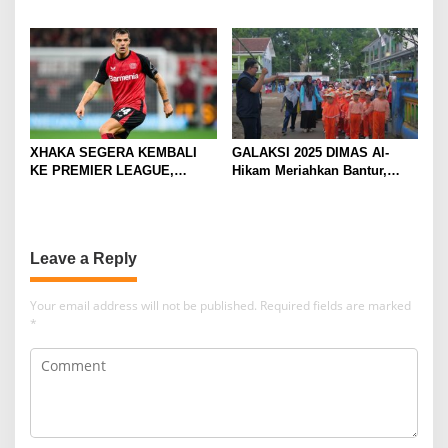
EVERTON, JALAN BARU
PERHATIAN DI TUR
SANG GELANDANG DIMULAI
PRAMUSIM ASIA
XHAKA SEGERA KEMBALI
GALAKSI 2025 DIMAS Al-
KE PREMIER LEAGUE,
Hikam Meriahkan Bantur,
GABUNG SUNDERLAND
Tunjukkan Bukti Nyata
Pengabdian Santri
Leave a Reply
Your email address will not be published.
Required fields are marked
*