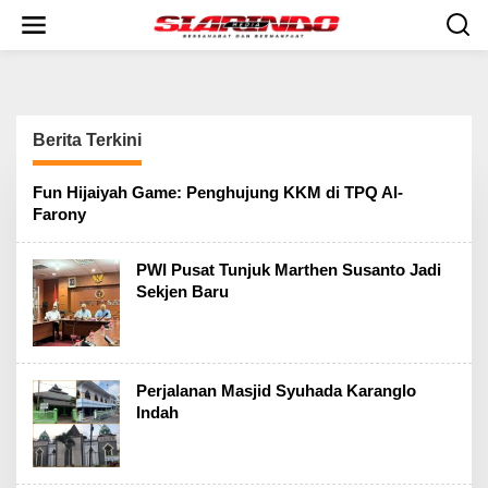
S
k
i
p
t
o
c
Berita Terkini
o
n
t
S
Fun Hijaiyah Game: Penghujung KKM di TPQ Al-
e
i
Farony
n
a
r
t
i
PWI Pusat Tunjuk Marthen Susanto Jadi
n
Sekjen Baru
d
o
M
e
d
i
Perjalanan Masjid Syuhada Karanglo
a
Indah