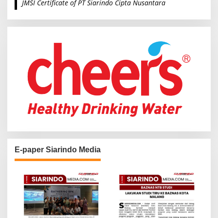
JMSI Certificate of PT Siarindo Cipta Nusantara
h
f
o
r
:
E-paper Siarindo Media