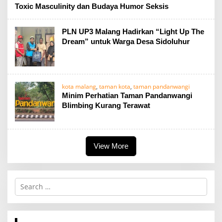
Toxic Masculinity dan Budaya Humor Seksis
PLN UP3 Malang Hadirkan “Light Up The
Dream” untuk Warga Desa Sidoluhur
kota malang
,
taman kota
,
taman pandanwangi
Minim Perhatian Taman Pandanwangi
Blimbing Kurang Terawat
View More
S
e
a
r
c