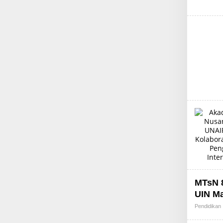
MTsN 8
UIN M
Pendidikan