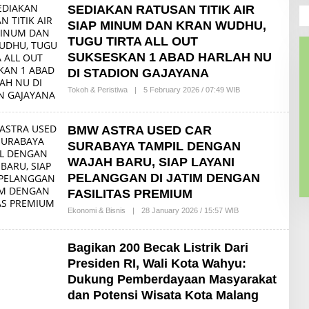
E
M
SEDIAKAN RATUSAN TITIK AIR
D
A
A
SIAP MINUM DAN KRAN WUDHU,
R
K
I
TUGU TIRTA ALL OUT
S
F
I
A
SUKSESKAN 1 ABAD HARLAH NU
H
DI STADION GAJAYANA
Tokoh & Peristiwa
|
5 February 2026 / 07:49 WIB
B
Y
R
E
BMW ASTRA USED CAR
D
A
SURABAYA TAMPIL DENGAN
K
S
WAJAH BARU, SIAP LAYANI
I
PELANGGAN DI JATIM DENGAN
FASILITAS PREMIUM
Ekonomi & Bisnis
|
28 January 2026 / 15:57 WIB
B
Y
R
E
Bagikan 200 Becak Listrik Dari
D
A
Presiden RI, Wali Kota Wahyu:
K
Dukung Pemberdayaan Masyarakat
S
I
dan Potensi Wisata Kota Malang