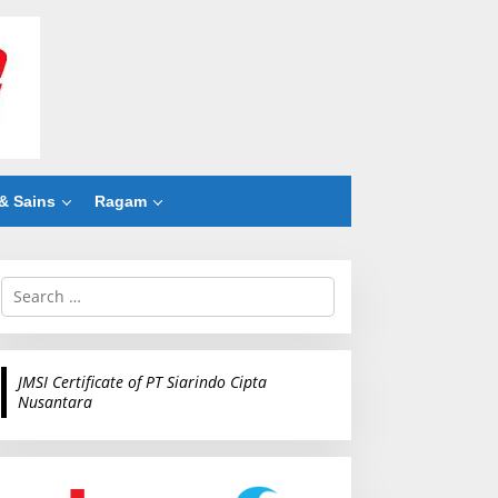
& Sains
Ragam
S
e
a
r
c
JMSI Certificate of PT Siarindo Cipta
h
Nusantara
f
o
r
: