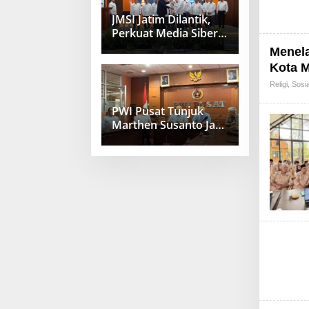
JMSI Jatim Dilantik,
Perkuat Media Siber
Berkualitas
Menela
Kota 
Religi
,
Sosi
PWI Pusat Tunjuk
Marthen Susanto Jadi
Sekjen Baru