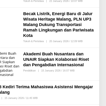
Tokoh & Peristiwa
|
22 January 2026 / 10:07 WIB
B
Y
R
E
Becak Listrik, Energi Baru di Jalur
D
A
Wisata Heritage Malang, PLN UP3
K
Malang Dukung Transportasi
S
I
Ramah Lingkungan dan Pariwisata
Kota
Tokoh & Peristiwa
|
20 January 2026 / 12:09 WIB
B
Y
R
E
Akademi Buah Nusantara dan
D
A
UNAIR Siapkan Kolaborasi Riset
K
dan Pengabdian Internasional
S
I
Pendidikan
|
15 January 2026 / 16:07 WIB
B
Y
R
E
D
 Kediri Terima Mahasiswa Asistensi Mengajar
A
K
alang
S
I
|
15 January 2026 / 11:45 WIB
B
Y
R