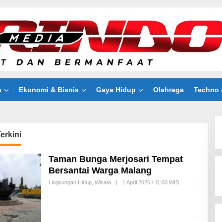
n
Ekonomi & Bisnis
Gaya Hidup
Olahraga
Techno 
erkini
Taman Bunga Merjosari Tempat
Bersantai Warga Malang
Lingkungan Hidup
,
Wisata
|
1 April 2026 / 11:03 WIB
B
Y
R
E
D
A