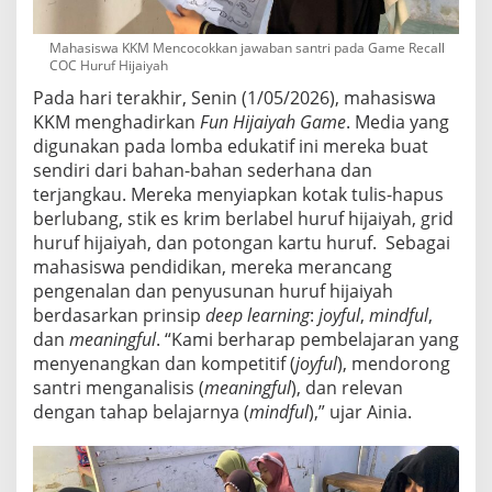
Mahasiswa KKM Mencocokkan jawaban santri pada Game Recall
COC Huruf Hijaiyah
Pada hari terakhir, Senin (1/05/2026), mahasiswa
KKM menghadirkan
Fun Hijaiyah Game
. Media yang
digunakan pada lomba edukatif ini mereka buat
sendiri dari bahan-bahan sederhana dan
terjangkau. Mereka menyiapkan kotak tulis-hapus
berlubang, stik es krim berlabel huruf hijaiyah, grid
huruf hijaiyah, dan potongan kartu huruf. Sebagai
mahasiswa pendidikan, mereka merancang
pengenalan dan penyusunan huruf hijaiyah
berdasarkan prinsip
deep learning
:
joyful
,
mindful
,
dan
meaningful
. “Kami berharap pembelajaran yang
menyenangkan dan kompetitif (
joyful
), mendorong
santri menganalisis (
meaningful
), dan relevan
dengan tahap belajarnya (
mindful
),” ujar Ainia.