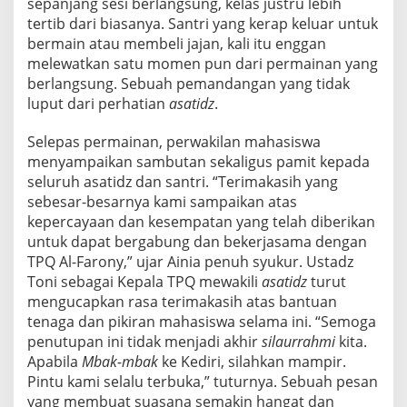
sepanjang sesi berlangsung, kelas justru lebih
tertib dari biasanya. Santri yang kerap keluar untuk
bermain atau membeli jajan, kali itu enggan
melewatkan satu momen pun dari permainan yang
berlangsung. Sebuah pemandangan yang tidak
luput dari perhatian
asatidz
.
Selepas permainan, perwakilan mahasiswa
menyampaikan sambutan sekaligus pamit kepada
seluruh asatidz dan santri. “Terimakasih yang
sebesar-besarnya kami sampaikan atas
kepercayaan dan kesempatan yang telah diberikan
untuk dapat bergabung dan bekerjasama dengan
TPQ Al-Farony,” ujar Ainia penuh syukur. Ustadz
Toni sebagai Kepala TPQ mewakili
asatidz
turut
mengucapkan rasa terimakasih atas bantuan
tenaga dan pikiran mahasiswa selama ini. “Semoga
penutupan ini tidak menjadi akhir
silaurrahmi
kita.
Apabila
Mbak-mbak
ke Kediri, silahkan mampir.
Pintu kami selalu terbuka,” tuturnya. Sebuah pesan
yang membuat suasana semakin hangat dan