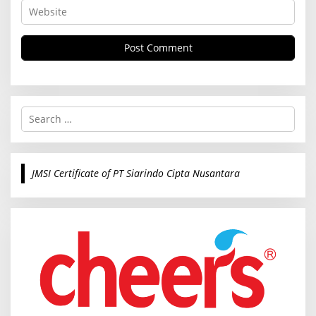
S
e
a
r
c
JMSI Certificate of PT Siarindo Cipta Nusantara
h
f
o
r
: