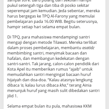
sampai sore. Baru pulang dari sekolah hampir
pukul setengah tiga dan tiba di posko sekitar
seperempat jam kemudian. Jeda sebentar, mereka
harus bergegas ke TPQ Al-Farony yang memulai
pembelajaran pada 16.00 WIB. Begitu seterusnya,
hampir setiap hari selama empat bulan.
Di TPQ, para mahasiswa mendampingi santri
mengaji dengan metode Tilawati. Mereka terlibat
dalam proses pembelajaran, membantu
asatidz
membimbing santri, menyimak bacaan dan
hafalan, dan membangun kedekatan dengan
santri-santri. Tak jarang, calon-calon pendidik dari
Kota Apel itu memberikan rumus “ajaib” untuk
memudahkan santri mengingat bacaan huruf
hijaiyah dan doa-doa. “Kalau atasnya lengkung
dibaca
‘a
, kalau lurus dibaca
kha
,” terang Ainia
menunjuk huruf yang masih sulit dibedakan santri
jilid 1.
Selama empat bulan itu pula, mahasiswa KKM