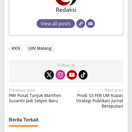
Redaksi
View all posts
KKN
UIN Malang
Follow Us
P
Previous post
Next post
PWI Pusat Tunjuk Marthen
Prodi S3 FEB UM Kupas
o
Susanto Jadi Sekjen Baru
Strategi Publikasi Jurnal
Bereputasi
s
t
Berita Terkait
n