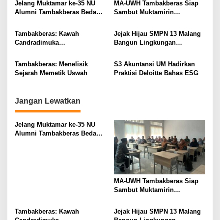
a
Jelang Muktamar ke-35 NU
MA-UWH Tambakberas Siap
v
Alumni Tambakberas Bedah
Sambut Muktamirin
Buku
Muktamar NU
i
Tambakberas: Kawah
Jejak Hijau SMPN 13 Malang
g
Candradimuka
Bangun Lingkungan
Kepemimpinan Nahdlatul
Berkelanjutan
a
Ulama
Tambakberas: Menelisik
S3 Akuntansi UM Hadirkan
t
Sejarah Memetik Uswah
Praktisi Deloitte Bahas ESG
i
o
Jangan Lewatkan
n
Jelang Muktamar ke-35 NU
Alumni Tambakberas Bedah
Buku
MA-UWH Tambakberas Siap
Sambut Muktamirin
Muktamar NU
Tambakberas: Kawah
Jejak Hijau SMPN 13 Malang