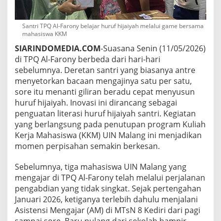
g
h
u
Santri TPQ Al-Farony belajar huruf hijaiyah melalui game bersama
j
mahasiswa KKM
u
SIARINDOMEDIA.COM
-Suasana Senin (11/05/2026)
n
g
di TPQ Al-Farony berbeda dari hari-hari
K
sebelumnya. Deretan santri yang biasanya antre
K
menyetorkan bacaan mengajinya satu per satu,
M
sore itu menanti giliran beradu cepat menyusun
d
huruf hijaiyah. Inovasi ini dirancang sebagai
i
T
penguatan literasi huruf hijaiyah santri. Kegiatan
P
yang berlangsung pada penutupan program Kuliah
Q
Kerja Mahasiswa (KKM) UIN Malang ini menjadikan
A
momen perpisahan semakin berkesan.
l
-
F
Sebelumnya, tiga mahasiswa UIN Malang yang
a
mengajar di TPQ Al-Farony telah melalui perjalanan
r
pengabdian yang tidak singkat. Sejak pertengahan
o
Januari 2026, ketiganya terlebih dahulu menjalani
n
y
Asistensi Mengajar (AM) di MTsN 8 Kediri dari pagi