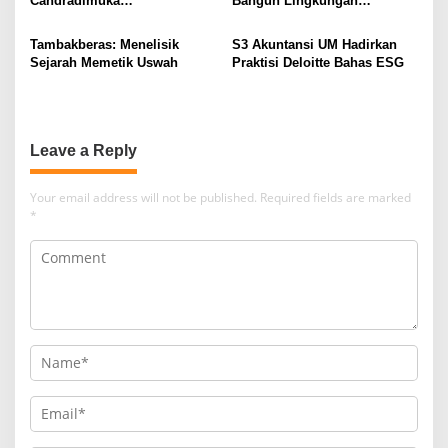
Candradimuka
Bangun Lingkungan
Kepemimpinan Nahdlatul
Berkelanjutan
Ulama
Tambakberas: Menelisik
S3 Akuntansi UM Hadirkan
Sejarah Memetik Uswah
Praktisi Deloitte Bahas ESG
Leave a Reply
Your email address will not be published.
Required fields are marked
*