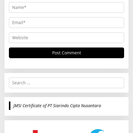
S
e
a
r
c
JMSI Certificate of PT Siarindo Cipta Nusantara
h
f
o
r
: