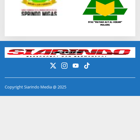
Copyright Siarindo Media @ 2025