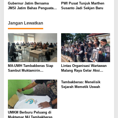
Gubernur Jatim Bersama
PWI Pusat Tunjuk Marthen
t
JMSI Jatim Bahas Penguatan
Susanto Jadi Sekjen Baru
i
Media Berkualitas
o
Jangan Lewatkan
n
MA-UWH Tambakberas Siap
Lintas Organisasi Wartawan
Sambut Muktamirin
Malang Raya Gelar Aksi
Muktamar NU
Protes “Kami Bukan Londo
Ireng”
Tambakberas: Menelisik
Sejarah Memetik Uswah
UMKM Berburu Peluang di
Muktamar NU Tambakberas