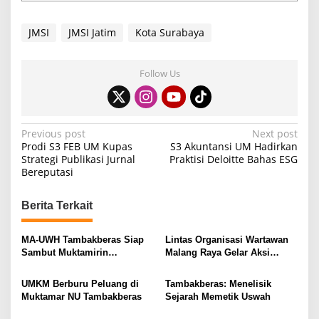
JMSI
JMSI Jatim
Kota Surabaya
Follow Us
P
Previous post
Next post
Prodi S3 FEB UM Kupas
S3 Akuntansi UM Hadirkan
o
Strategi Publikasi Jurnal
Praktisi Deloitte Bahas ESG
Bereputasi
s
t
Berita Terkait
n
a
MA-UWH Tambakberas Siap
Lintas Organisasi Wartawan
v
Sambut Muktamirin
Malang Raya Gelar Aksi
Muktamar NU
Protes “Kami Bukan Londo
i
Ireng”
UMKM Berburu Peluang di
Tambakberas: Menelisik
g
Muktamar NU Tambakberas
Sejarah Memetik Uswah
a