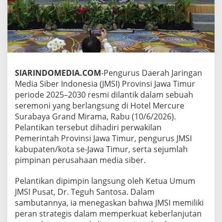
e
r
k
u
a
t
M
e
SIARINDOMEDIA.COM
-Pengurus Daerah Jaringan
d
Media Siber Indonesia (JMSI) Provinsi Jawa Timur
i
periode 2025–2030 resmi dilantik dalam sebuah
a
S
seremoni yang berlangsung di Hotel Mercure
i
Surabaya Grand Mirama, Rabu (10/6/2026).
b
Pelantikan tersebut dihadiri perwakilan
e
Pemerintah Provinsi Jawa Timur, pengurus JMSI
r
B
kabupaten/kota se-Jawa Timur, serta sejumlah
e
pimpinan perusahaan media siber.
r
k
Pelantikan dipimpin langsung oleh Ketua Umum
u
JMSI Pusat, Dr. Teguh Santosa. Dalam
a
l
sambutannya, ia menegaskan bahwa JMSI memiliki
i
peran strategis dalam memperkuat keberlanjutan
t