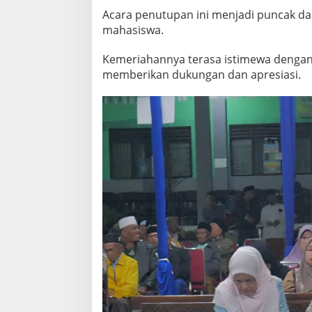
T
Acara penutupan ini menjadi puncak dar
I
mahasiswa.
N
G
Kemeriahannya terasa istimewa dengan 
G
A
memberikan dukungan dan apresiasi.
L
K
A
N
K
E
S
A
N
M
E
N
D
A
L
A
M
B
A