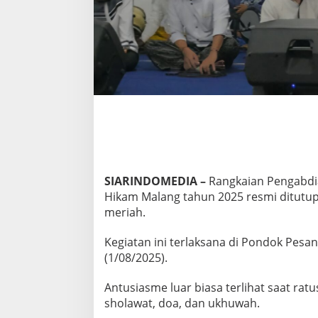
D
I
A
N
A
L
-
H
I
K
A
M
R
E
SIARINDOMEDIA –
Rangkaian Pengabdi
S
Hikam Malang tahun 2025 resmi ditutu
M
meriah.
I
D
I
Kegiatan ini terlaksana di Pondok Pes
T
(1/08/2025).
U
T
Antusiasme luar biasa terlihat saat r
U
P
sholawat, doa, dan ukhuwah.
,