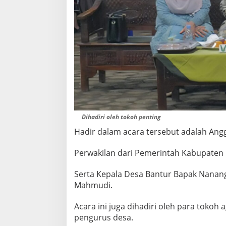
G
I
W
A
R
G
A
B
A
N
T
U
R
Dihadiri oleh tokoh penting
Hadir dalam acara tersebut adalah Anggo
Perwakilan dari Pemerintah Kabupaten M
Serta Kepala Desa Bantur Bapak Nanang
Mahmudi.
Acara ini juga dihadiri oleh para tokoh
pengurus desa.