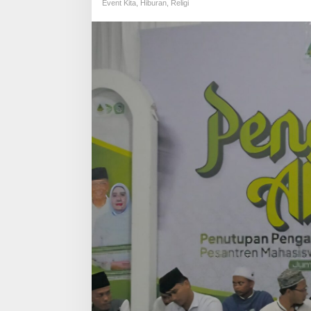
Event Kita
,
Hiburan
,
Religi
N
T
R
E
N
D
A
N
M
A
S
Y
A
R
A
K
A
T
:
P
E
N
G
A
B