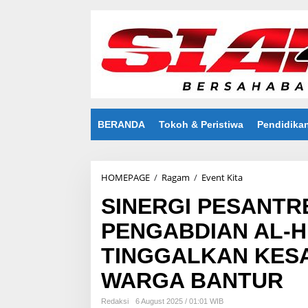
S
k
i
p
t
o
c
o
n
t
BERANDA
Tokoh & Peristiwa
Pendidika
e
n
t
HOMEPAGE
/
Ragam
/
Event Kita
S
I
SINERGI PESANTR
N
E
PENGABDIAN AL-H
R
G
TINGGALKAN KES
I
P
WARGA BANTUR
E
S
A
Redaksi
6 August 2025 / 01:01 WIB