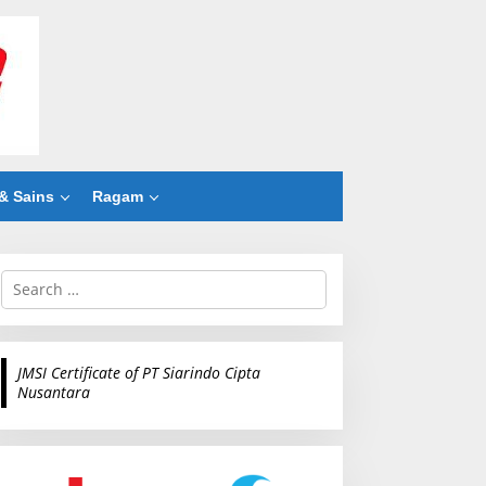
& Sains
Ragam
S
e
a
r
c
JMSI Certificate of PT Siarindo Cipta
h
Nusantara
f
o
r
: