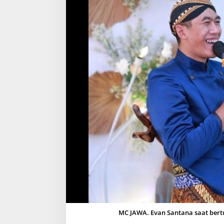
P
E
N
A
R
I
,
E
V
A
N
S
A
N
T
A
N
A
K
I
N
I
T
E
MC JAWA. Evan Santana saat bert
K