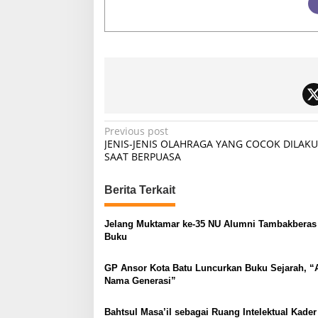
P
Previous post
JENIS-JENIS OLAHRAGA YANG COCOK DILAK
o
SAAT BERPUASA
s
t
Berita Terkait
n
Jelang Muktamar ke-35 NU Alumni Tambakberas
a
Buku
v
GP Ansor Kota Batu Luncurkan Buku Sejarah, “
i
Nama Generasi”
g
a
Bahtsul Masa’il sebagai Ruang Intelektual Kader