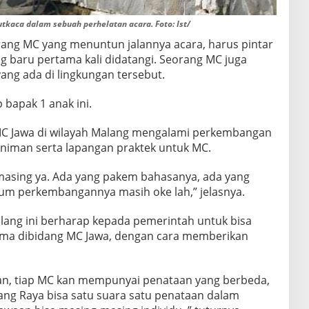
kaca dalam sebuah perhelatan acara. Foto: Ist/
rang MC yang menuntun jalannya acara, harus pintar
ng baru pertama kali didatangi. Seorang MC juga
ang ada di lingkungan tersebut.
 bapak 1 anak ini.
 MC Jawa di wilayah Malang mengalami perkembangan
seniman serta lapangan praktek untuk MC.
-masing ya. Ada yang pakem bahasanya, ada yang
m perkembangannya masih oke lah,” jelasnya.
ang ini berharap kepada pemerintah untuk bisa
ama dibidang MC Jawa, dengan cara memberikan
n, tiap MC kan mempunyai penataan yang berbeda,
ng Raya bisa satu suara satu penataan dalam