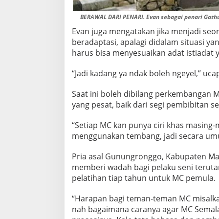
BERAWAL DARI PENARI. Evan sebagai penari Gathut
Evan juga mengatakan jika menjadi seo
beradaptasi, apalagi didalam situasi ya
harus bisa menyesuaikan adat istiadat y
“Jadi kadang ya ndak boleh ngeyel,” ucap
Saat ini boleh dibilang perkembangan
yang pesat, baik dari segi pembibitan 
“Setiap MC kan punya ciri khas masing
menggunakan tembang, jadi secara umu
Pria asal Gunungronggo, Kabupaten Mal
memberi wadah bagi pelaku seni terut
pelatihan tiap tahun untuk MC pemula.
“Harapan bagi teman-teman MC misalka
nah bagaimana caranya agar MC Semala