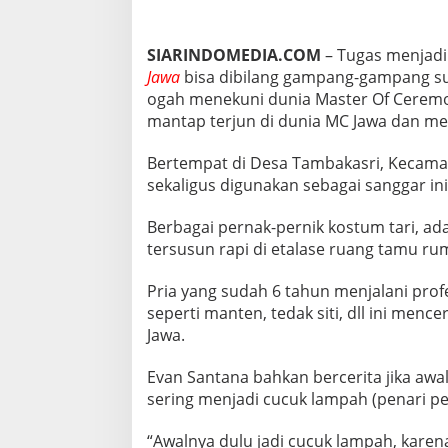
U
N
I
SIARINDOMEDIA.COM
– Tugas menjadi
M
Jawa
bisa dibilang gampang-gampang su
C
ogah menekuni dunia Master Of Ceremon
J
A
mantap terjun di dunia MC Jawa dan me
W
A
Bertempat di Desa Tambakasri, Kecama
sekaligus digunakan sebagai sanggar in
Berbagai pernak-pernik kostum tari, ad
tersusun rapi di etalase ruang tamu r
Pria yang sudah 6 tahun menjalani prof
seperti manten, tedak siti, dll ini men
Jawa.
Evan Santana bahkan bercerita jika awal
sering menjadi cucuk lampah (penari pe
“Awalnya dulu jadi cucuk lampah, karena