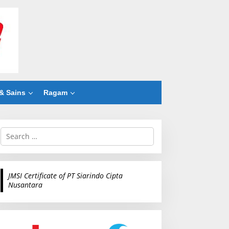
& Sains
Ragam
S
e
a
r
c
JMSI Certificate of PT Siarindo Cipta
h
Nusantara
f
o
r
: