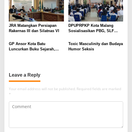
JRA Matangkan Persiapan
DPUPRPKP Kota Malang
Rakernas III dan Silatnas VI
Sosialisasikan PBG, SLF
Pengolahan Limbah Dapur
SPPG
GP Ansor Kota Batu
Toxic Masculinity dan Budaya
Luncurkan Buku Sejarah,
Humor Seksis
“Atas Nama Generasi”
Leave a Reply
Your email address will not be published.
Required fields are marked
*