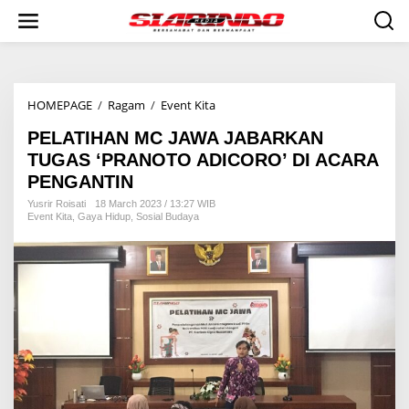
S
k
i
p
t
o
HOMEPAGE
/
Ragam
/
Event Kita
P
c
E
o
PELATIHAN MC JAWA JABARKAN
L
n
A
t
TUGAS ‘PRANOTO ADICORO’ DI ACARA
T
e
PENGANTIN
I
n
H
t
Yusrir Roisati
18 March 2023 / 13:27 WIB
Event Kita
,
Gaya Hidup
,
Sosial Budaya
A
N
M
C
J
A
W
A
J
A
B
A