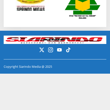
Copyright Siarindo Media @ 2025