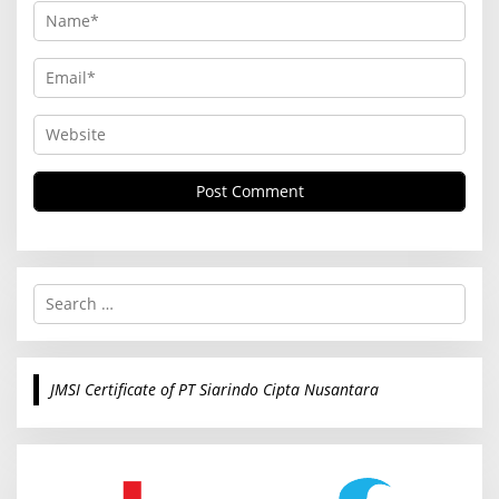
S
e
a
r
c
JMSI Certificate of PT Siarindo Cipta Nusantara
h
f
o
r
: