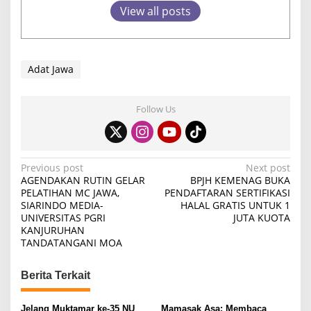
View all posts
Adat Jawa
Follow Us
P
Previous post
Next post
AGENDAKAN RUTIN GELAR
BPJH KEMENAG BUKA
o
PELATIHAN MC JAWA,
PENDAFTARAN SERTIFIKASI
SIARINDO MEDIA-
HALAL GRATIS UNTUK 1
s
UNIVERSITAS PGRI
JUTA KUOTA
t
KANJURUHAN
TANDATANGANI MOA
n
a
Berita Terkait
v
i
Jelang Muktamar ke-35 NU
Mamasak Asa: Membaca