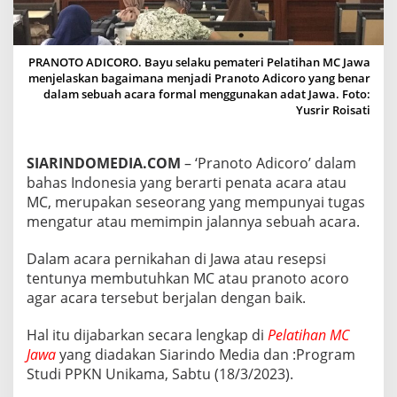
R
K
A
N
PRANOTO ADICORO. Bayu selaku pemateri Pelatihan MC Jawa
T
menjelaskan bagaimana menjadi Pranoto Adicoro yang benar
U
dalam sebuah acara formal menggunakan adat Jawa. Foto:
G
Yusrir Roisati
A
S
‘
SIARINDOMEDIA.COM
– ‘Pranoto Adicoro’ dalam
P
bahas Indonesia yang berarti penata acara atau
R
A
MC, merupakan seseorang yang mempunyai tugas
N
mengatur atau memimpin jalannya sebuah acara.
O
T
Dalam acara pernikahan di Jawa atau resepsi
O
tentunya membutuhkan MC atau pranoto acoro
A
D
agar acara tersebut berjalan dengan baik.
I
C
Hal itu dijabarkan secara lengkap di
Pelatihan MC
O
Jawa
yang diadakan Siarindo Media dan :Program
R
Studi PPKN Unikama, Sabtu (18/3/2023).
O
’