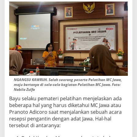
D
I
A
C
A
R
A
P
E
N
G
A
N
T
NGANGSU KAWRUH. Salah seorang peserta Pelatihan MC Jawa,
I
maju bertanya di sela-sela kegiatan Pelatihan MC Jawa. Foto:
N
Nabila Zulfa
Bayu selaku pemateri pelatihan menjelaskan ada
beberapa hal yang harus diketahui MC Jawa atau
Pranoto Adicoro saat menjalankan sebuah acara
resepsi pengantin dengan adat Jawa. Hal-hal
tersebut di antaranya: