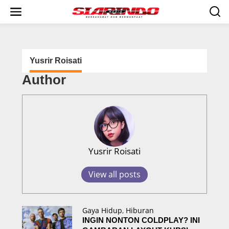
S
k
i
p
t
o
c
Yusrir Roisati
o
Author
n
t
e
n
t
Yusrir Roisati
View all posts
Gaya Hidup
,
Hiburan
INGIN NONTON COLDPLAY? INI