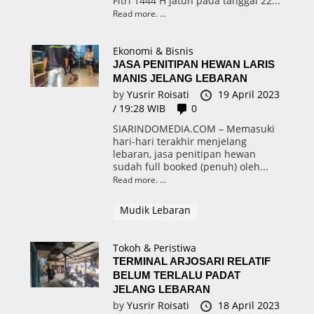
Fitri 1444 H jatuh pada tanggal 22...
Read more.
Ekonomi & Bisnis
JASA PENITIPAN HEWAN LARIS
MANIS JELANG LEBARAN
by
Yusrir Roisati
19 April 2023
/ 19:28 WIB
0
SIARINDOMEDIA.COM – Memasuki
hari-hari terakhir menjelang
lebaran, jasa penitipan hewan
sudah full booked (penuh) oleh...
Read more.
Mudik Lebaran
Tokoh & Peristiwa
TERMINAL ARJOSARI RELATIF
BELUM TERLALU PADAT
JELANG LEBARAN
by
Yusrir Roisati
18 April 2023