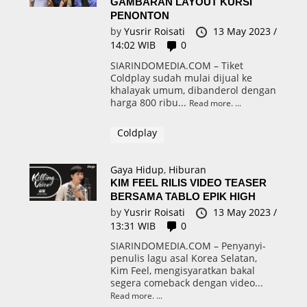
GAMBARAN LAYOUT KURSI
PENONTON
by
Yusrir Roisati
13 May 2023 /
14:02 WIB
0
SIARINDOMEDIA.COM – Tiket
Coldplay sudah mulai dijual ke
khalayak umum, dibanderol dengan
harga 800 ribu...
Read more.
Coldplay
Gaya Hidup
,
Hiburan
KIM FEEL RILIS VIDEO TEASER
BERSAMA TABLO EPIK HIGH
by
Yusrir Roisati
13 May 2023 /
13:31 WIB
0
SIARINDOMEDIA.COM – Penyanyi-
penulis lagu asal Korea Selatan,
Kim Feel, mengisyaratkan bakal
segera comeback dengan video...
Read more.