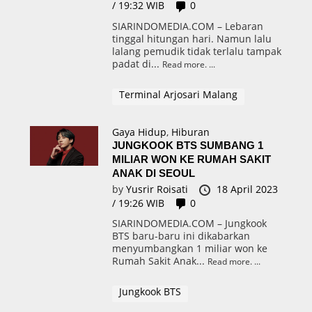
/ 19:32 WIB
0
SIARINDOMEDIA.COM – Lebaran
tinggal hitungan hari. Namun lalu
lalang pemudik tidak terlalu tampak
padat di...
Read more.
Terminal Arjosari Malang
Gaya Hidup
,
Hiburan
JUNGKOOK BTS SUMBANG 1
MILIAR WON KE RUMAH SAKIT
ANAK DI SEOUL
by
Yusrir Roisati
18 April 2023
/ 19:26 WIB
0
SIARINDOMEDIA.COM – Jungkook
BTS baru-baru ini dikabarkan
menyumbangkan 1 miliar won ke
Rumah Sakit Anak...
Read more.
Jungkook BTS