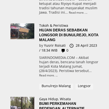
ketupat atau Riyoyo Kupat menjadi
tradisi tahunan masyarakat muslim
Jawa. Tradisi ini...
Read more.
Tokoh & Peristiwa
HUJAN DERAS SEBABKAN
LONGSOR DI BUNULREJO, KOTA
MALANG
by
Yusrir Roisati
28 April 2023
/ 18:34 WIB
0
SIARINDOMEDIA.COM – Akibat
hujan deras, bencana tanah longsor
terjadi Kota Malang Jumat,
(28/4/2023). Peristiwa tersebut...
Read more.
Bunulrejo Malang
Longsor
Gaya Hidup
,
Wisata
BUMI PERKEMAHAN
BEDENGAN, ALTERNATIF