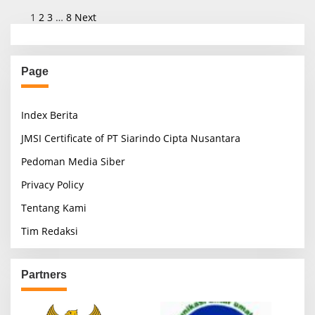
P
1
2
3
…
8
Next
o
s
Page
t
s
Index Berita
p
a
JMSI Certificate of PT Siarindo Cipta Nusantara
g
Pedoman Media Siber
i
Privacy Policy
n
Tentang Kami
a
Tim Redaksi
t
i
o
Partners
n