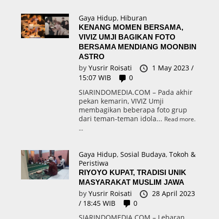
Gaya Hidup
,
Hiburan
KENANG MOMEN BERSAMA,
VIVIZ UMJI BAGIKAN FOTO
BERSAMA MENDIANG MOONBIN
ASTRO
by
Yusrir Roisati
1 May 2023 /
15:07 WIB
0
SIARINDOMEDIA.COM – Pada akhir
pekan kemarin, VIVIZ Umji
membagikan beberapa foto grup
dari teman-teman idola...
Read more.
Gaya Hidup
,
Sosial Budaya
,
Tokoh &
Peristiwa
RIYOYO KUPAT, TRADISI UNIK
MASYARAKAT MUSLIM JAWA
by
Yusrir Roisati
28 April 2023
/ 18:45 WIB
0
SIARINDOMEDIA.COM – Lebaran