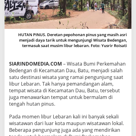
G
A
N
,
A
L
HUTAN PINUS. Deretan pepohonan pinus yang masih asri
T
menjadi daya tarik untuk mengunjungi Wisata Bedengan,
E
termasuk saat musim libur lebaran. Foto: Yusrir Roisati
R
N
A
T
SIARINDOMEDIA.COM
– Wisata Bumi Perkemahan
I
Bedengan di Kecamatan Dau, Batu, menjadi salah
F
satu destinasi wisata yang ramai pengunjung saat
W
libur Lebaran. Tak hanya pemandangan alam,
I
tempat wisata di Kecamatan Dau, Batu, tersebut
S
A
juga menawarkan tempat untuk bermalam di
T
tengah hutan pinus.
A
A
Pada momen libur Lebaran kali ini banyak sekali
L
wisatawan dari luar kota maupun wisatawan lokal.
A
M
Beberapa pengunjung juga ada yang mendirikan
S