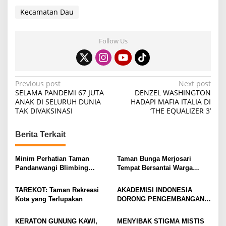
Kecamatan Dau
Follow Us
P
Previous post
Next post
SELAMA PANDEMI 67 JUTA
DENZEL WASHINGTON
o
ANAK DI SELURUH DUNIA
HADAPI MAFIA ITALIA DI
TAK DIVAKSINASI
‘THE EQUALIZER 3’
s
t
Berita Terkait
n
a
Minim Perhatian Taman
Taman Bunga Merjosari
v
Pandanwangi Blimbing
Tempat Bersantai Warga
Kurang Terawat
Malang
i
TAREKOT: Taman Rekreasi
AKADEMISI INDONESIA
g
Kota yang Terlupakan
DORONG PENGEMBANGAN
HALAL TOURISM THAILAND
a
LEWAT PENGABDIAN
KERATON GUNUNG KAWI,
MENYIBAK STIGMA MISTIS