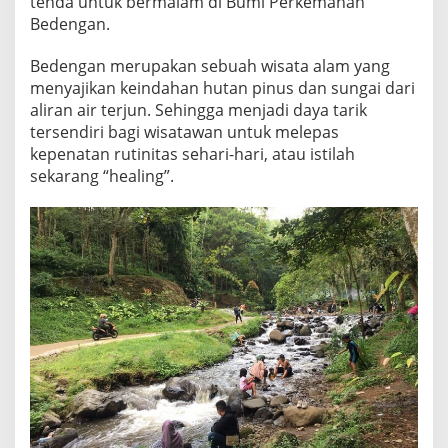
tenda untuk bermalam di Bumi Perkemahan
A
Bedengan.
A
T
Bedengan merupakan sebuah wisata alam yang
L
I
menyajikan keindahan hutan pinus dan sungai dari
B
aliran air terjun. Sehingga menjadi daya tarik
U
tersendiri bagi wisatawan untuk melepas
R
kepenatan rutinitas sehari-hari, atau istilah
L
E
sekarang “healing”.
B
A
R
A
N