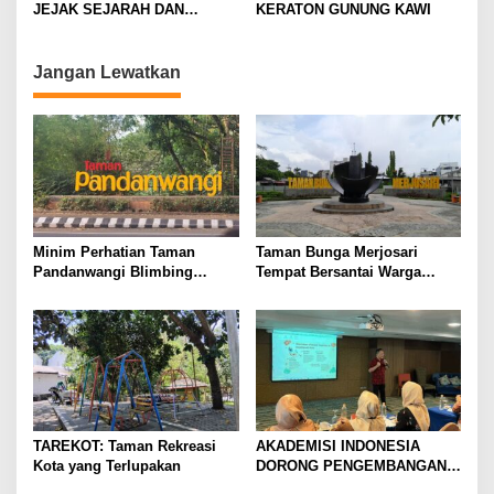
t
INTERNASIONAL DI
JEJAK SEJARAH DAN
KERATON GUNUNG KAWI
BANGKOK
i
SPIRITUALITAS
o
Jangan Lewatkan
n
Minim Perhatian Taman
Taman Bunga Merjosari
Pandanwangi Blimbing
Tempat Bersantai Warga
Kurang Terawat
Malang
TAREKOT: Taman Rekreasi
AKADEMISI INDONESIA
Kota yang Terlupakan
DORONG PENGEMBANGAN
HALAL TOURISM THAILAND