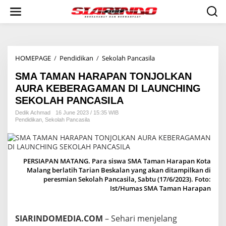
S
k
i
p
t
o
HOMEPAGE
/
Pendidikan
/
Sekolah Pancasila
S
c
M
o
SMA TAMAN HARAPAN TONJOLKAN
A
n
T
t
AURA KEBERAGAMAN DI LAUNCHING
A
e
SEKOLAH PANCASILA
M
n
A
t
Dedik Achmad
16 June 2023 / 15:35 WIB
Pendidikan
,
Sekolah Pancasila
N
H
A
R
A
PERSIAPAN MATANG. Para siswa SMA Taman Harapan Kota
P
Malang berlatih Tarian Beskalan yang akan ditampilkan di
A
peresmian Sekolah Pancasila, Sabtu (17/6/2023). Foto:
N
Ist/Humas SMA Taman Harapan
T
O
N
SIARINDOMEDIA.COM
– Sehari menjelang
J