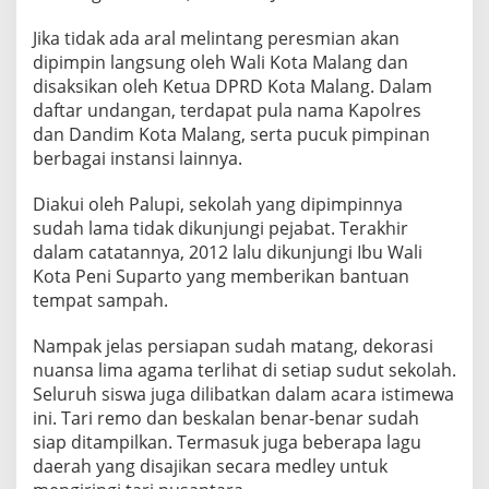
N
C
Jika tidak ada aral melintang peresmian akan
H
dipimpin langsung oleh Wali Kota Malang dan
I
disaksikan oleh Ketua DPRD Kota Malang. Dalam
N
daftar undangan, terdapat pula nama Kapolres
G
S
dan Dandim Kota Malang, serta pucuk pimpinan
E
berbagai instansi lainnya.
K
O
Diakui oleh Palupi, sekolah yang dipimpinnya
L
sudah lama tidak dikunjungi pejabat. Terakhir
A
H
dalam catatannya, 2012 lalu dikunjungi Ibu Wali
P
Kota Peni Suparto yang memberikan bantuan
A
tempat sampah.
N
C
Nampak jelas persiapan sudah matang, dekorasi
A
S
nuansa lima agama terlihat di setiap sudut sekolah.
I
Seluruh siswa juga dilibatkan dalam acara istimewa
L
ini. Tari remo dan beskalan benar-benar sudah
A
siap ditampilkan. Termasuk juga beberapa lagu
daerah yang disajikan secara medley untuk