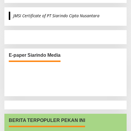
a
r
c
JMSI Certificate of PT Siarindo Cipta Nusantara
h
f
o
r
:
E-paper Siarindo Media
BERITA TERPOPULER PEKAN INI