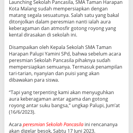
Launching Sekolah Pancasila, SMA Taman Harapan
O
Kota Malang sudah mempersiapkan dengan
L
K
matang segala sesuatunya. Salah satu yang bakal
A
ditonjolkan dalam peresmian nanti ialah aura
N
keberagaman dan atmosfir gotong royong yang
A
kental dirasakan di sekolah ini.
U
R
A
Disampaikan oleh Kepala Sekolah SMA Taman
K
Harapan Palupi Yamini SPd, bahwa sebelum acara
E
peresmian Sekolah Pancasila pihaknya sudah
B
mempersiapkan semuanya. Termasuk penampilan
E
R
tari-tarian, nyanyian dan puisi yang akan
A
dibawakan para siswa.
G
A
“Tapi yang terpenting kami akan menyuguhkan
M
aura keberagaman antar agama dan gotong
A
N
royong antar suku bangsa,” ungkap Palupi, Jum’at
D
(16/6/2023).
I
L
Acara
peresmian Sekolah Pancasila
ini rencananya
A
akan digelar besok, Sabtu 17 Juni 2023.
U