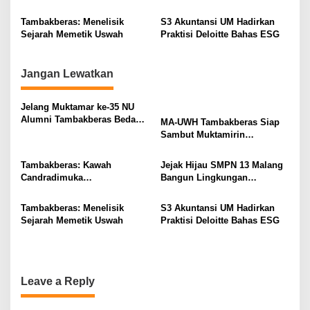
t
Kepemimpinan Nahdlatul
Berkelanjutan
Ulama
i
Tambakberas: Menelisik
S3 Akuntansi UM Hadirkan
Sejarah Memetik Uswah
Praktisi Deloitte Bahas ESG
o
n
Jangan Lewatkan
Jelang Muktamar ke-35 NU
Alumni Tambakberas Bedah
MA-UWH Tambakberas Siap
Buku
Sambut Muktamirin
Muktamar NU
Tambakberas: Kawah
Jejak Hijau SMPN 13 Malang
Candradimuka
Bangun Lingkungan
Kepemimpinan Nahdlatul
Berkelanjutan
Ulama
Tambakberas: Menelisik
S3 Akuntansi UM Hadirkan
Sejarah Memetik Uswah
Praktisi Deloitte Bahas ESG
Leave a Reply