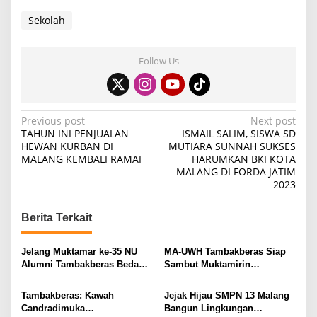
Sekolah
Follow Us
P
Previous post
Next post
TAHUN INI PENJUALAN
ISMAIL SALIM, SISWA SD
o
HEWAN KURBAN DI
MUTIARA SUNNAH SUKSES
MALANG KEMBALI RAMAI
HARUMKAN BKI KOTA
s
MALANG DI FORDA JATIM
t
2023
n
Berita Terkait
a
v
Jelang Muktamar ke-35 NU
MA-UWH Tambakberas Siap
i
Alumni Tambakberas Bedah
Sambut Muktamirin
Buku
Muktamar NU
g
Tambakberas: Kawah
Jejak Hijau SMPN 13 Malang
a
Candradimuka
Bangun Lingkungan