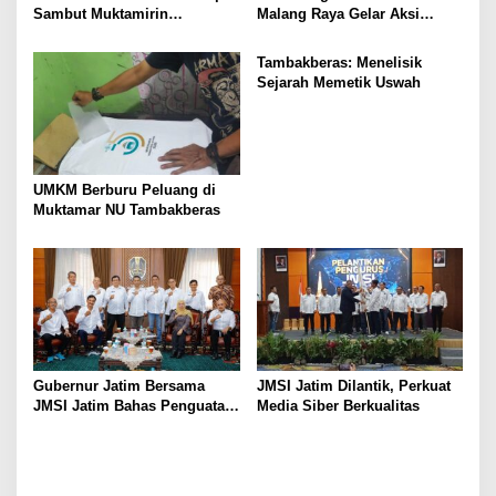
Sambut Muktamirin
Malang Raya Gelar Aksi
Muktamar NU
Protes “Kami Bukan Londo
Ireng”
Tambakberas: Menelisik
Sejarah Memetik Uswah
UMKM Berburu Peluang di
Muktamar NU Tambakberas
Gubernur Jatim Bersama
JMSI Jatim Dilantik, Perkuat
JMSI Jatim Bahas Penguatan
Media Siber Berkualitas
Media Berkualitas