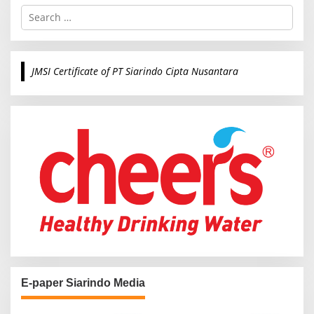
S
e
a
r
c
JMSI Certificate of PT Siarindo Cipta Nusantara
h
f
o
r
:
E-paper Siarindo Media