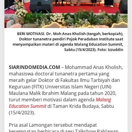
U
N
A
N
E
T
BERI MOTIVASI. Dr. Moh Anas Kholish (tengah, berkopiah),
R
Doktor tunanetra pendiri Pojok Peradaban Institute saat
A
menyampaikan materi di agenda Malang Education Summit,
Y
Sabtu (15/4/2023). Foto: Izzuddin
A
N
G
S
SIARINDOMEDIA.COM
– Mohammad Anas Kholish,
U
mahasiswa doctoral tunanetra pertama yang
K
meraih gelar Doktor di Fakultas Ilmu Tarbiyah dan
S
Keguruan (FITK) Universitas Islam Negeri (UIN)
E
Maulana Malik Ibrahim Malang pada tahun 2020,
S
D
turut memberi motivasi dalam agenda
Malang
I
Education Summit
di Taman Krida Budaya, Sabtu
R
(15/4/2023).
I
K
Pria asal Lamongan tersebut mendapat
A
N
kesempatan berbicara di sesi Talkshow Pahlawan