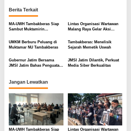
n
Berita Terkait
a
v
MA-UWH Tambakberas Siap
Lintas Organisasi Wartawan
i
Sambut Muktamirin
Malang Raya Gelar Aksi
Muktamar NU
Protes “Kami Bukan Londo
g
Ireng”
UMKM Berburu Peluang di
Tambakberas: Menelisik
a
Muktamar NU Tambakberas
Sejarah Memetik Uswah
t
i
Gubernur Jatim Bersama
JMSI Jatim Dilantik, Perkuat
JMSI Jatim Bahas Penguatan
Media Siber Berkualitas
o
Media Berkualitas
n
Jangan Lewatkan
MA-UWH Tambakberas Siap
Lintas Organisasi Wartawan