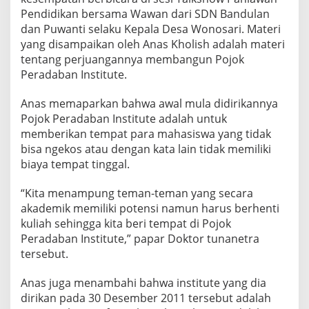
P
Pendidikan bersama Wawan dari SDN Bandulan
O
dan Puwanti selaku Kepala Desa Wonosari. Materi
J
yang disampaikan oleh Anas Kholish adalah materi
O
K
tentang perjuangannya membangun Pojok
P
Peradaban Institute.
E
R
Anas memaparkan bahwa awal mula didirikannya
A
Pojok Peradaban Institute adalah untuk
D
A
memberikan tempat para mahasiswa yang tidak
B
bisa ngekos atau dengan kata lain tidak memiliki
A
biaya tempat tinggal.
N
I
“Kita menampung teman-teman yang secara
N
S
akademik memiliki potensi namun harus berhenti
T
kuliah sehingga kita beri tempat di Pojok
I
Peradaban Institute,” papar Doktor tunanetra
T
tersebut.
U
T
E
Anas juga menambahi bahwa institute yang dia
dirikan pada 30 Desember 2011 tersebut adalah