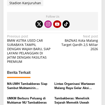
Stadion Kanjuruhan
Follow Us
P
Previous post
Next post
BMW ASTRA USED CAR
BAZNAS Kota Malang
o
SURABAYA TAMPIL
Target Qardh 2,5 Miliar
DENGAN WAJAH BARU, SIAP
2026
s
LAYANI PELANGGAN DI
t
JATIM DENGAN FASILITAS
PREMIUM
n
a
Berita Terkait
v
i
MA-UWH Tambakberas Siap
Lintas Organisasi Wartawan
Sambut Muktamirin
Malang Raya Gelar Aksi
g
Muktamar NU
Protes “Kami Bukan Londo
a
Ireng”
UMKM Berburu Peluang di
Tambakberas: Menelisik
t
Muktamar NU Tambakberas
Sejarah Memetik Uswah