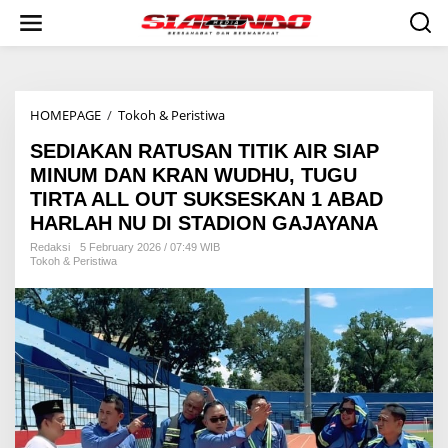
S
k
i
p
t
o
HOMEPAGE
/
Tokoh & Peristiwa
S
c
E
o
SEDIAKAN RATUSAN TITIK AIR SIAP
D
n
I
t
MINUM DAN KRAN WUDHU, TUGU
A
e
TIRTA ALL OUT SUKSESKAN 1 ABAD
K
n
HARLAH NU DI STADION GAJAYANA
A
t
N
Redaksi
5 February 2026 / 07:49 WIB
R
Tokoh & Peristiwa
A
T
U
S
A
N
T
I
T
I