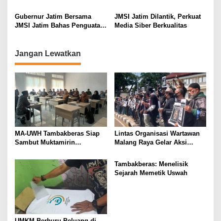
i
Gubernur Jatim Bersama
JMSI Jatim Dilantik, Perkuat
o
JMSI Jatim Bahas Penguatan
Media Siber Berkualitas
n
Media Berkualitas
Jangan Lewatkan
MA-UWH Tambakberas Siap
Lintas Organisasi Wartawan
Sambut Muktamirin
Malang Raya Gelar Aksi
Muktamar NU
Protes “Kami Bukan Londo
Ireng”
Tambakberas: Menelisik
Sejarah Memetik Uswah
UMKM Berburu Peluang di