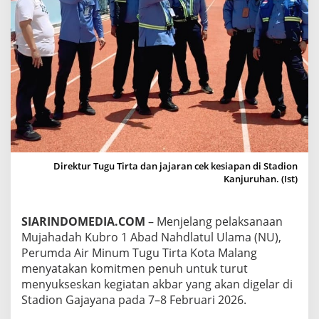
K
A
I
R
S
I
A
P
M
I
N
U
M
Direktur Tugu Tirta dan jajaran cek kesiapan di Stadion
D
Kanjuruhan. (Ist)
A
N
K
SIARINDOMEDIA.COM
– Menjelang pelaksanaan
R
Mujahadah Kubro 1 Abad Nahdlatul Ulama (NU),
A
N
Perumda Air Minum Tugu Tirta Kota Malang
W
menyatakan komitmen penuh untuk turut
U
menyukseskan kegiatan akbar yang akan digelar di
D
Stadion Gajayana pada 7–8 Februari 2026.
H
U