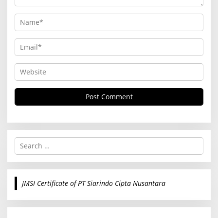
S
e
a
r
c
JMSI Certificate of PT Siarindo Cipta Nusantara
h
f
o
r