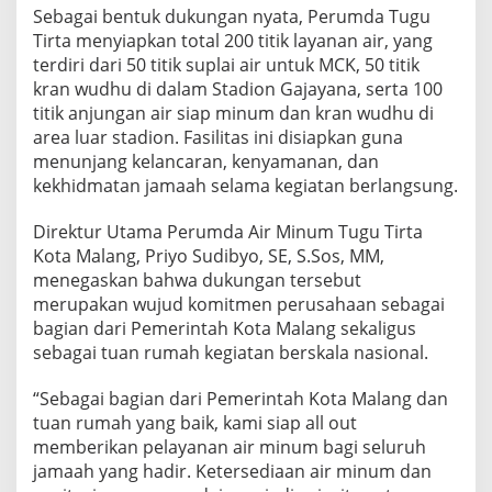
,
Sebagai bentuk dukungan nyata, Perumda Tugu
T
Tirta menyiapkan total 200 titik layanan air, yang
U
terdiri dari 50 titik suplai air untuk MCK, 50 titik
G
kran wudhu di dalam Stadion Gajayana, serta 100
U
T
titik anjungan air siap minum dan kran wudhu di
I
area luar stadion. Fasilitas ini disiapkan guna
R
menunjang kelancaran, kenyamanan, dan
T
kekhidmatan jamaah selama kegiatan berlangsung.
A
A
L
Direktur Utama Perumda Air Minum Tugu Tirta
L
Kota Malang, Priyo Sudibyo, SE, S.Sos, MM,
O
menegaskan bahwa dukungan tersebut
U
merupakan wujud komitmen perusahaan sebagai
T
bagian dari Pemerintah Kota Malang sekaligus
S
U
sebagai tuan rumah kegiatan berskala nasional.
K
S
“Sebagai bagian dari Pemerintah Kota Malang dan
E
tuan rumah yang baik, kami siap all out
S
memberikan pelayanan air minum bagi seluruh
K
A
jamaah yang hadir. Ketersediaan air minum dan
N