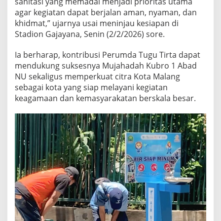
sanitasi yang memadai menjadi prioritas utama
1
agar kegiatan dapat berjalan aman, nyaman, dan
A
khidmat,” ujarnya usai meninjau kesiapan di
B
A
Stadion Gajayana, Senin (2/2/2026) sore.
D
H
Ia berharap, kontribusi Perumda Tugu Tirta dapat
A
mendukung suksesnya Mujahadah Kubro 1 Abad
R
NU sekaligus memperkuat citra Kota Malang
L
A
sebagai kota yang siap melayani kegiatan
H
keagamaan dan kemasyarakatan berskala besar.
N
U
D
I
S
T
A
D
I
O
N
G
A
J