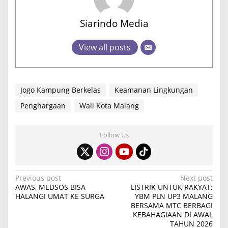
Siarindo Media
View all posts
Jogo Kampung Berkelas
Keamanan Lingkungan
Penghargaan
Wali Kota Malang
Follow Us
P
Previous post
Next post
AWAS, MEDSOS BISA
LISTRIK UNTUK RAKYAT:
o
HALANGI UMAT KE SURGA
YBM PLN UP3 MALANG
BERSAMA MTC BERBAGI
s
KEBAHAGIAAN DI AWAL
t
TAHUN 2026