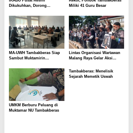
IKABU Pusat Resmi
Rekor, Pondok Tambakberas
Dikukuhkan, Dorong
Miliki 41 Guru Besar
Kemandirian Ekonomi
Alumni
MA-UWH Tambakberas Siap
Lintas Organisasi Wartawan
Sambut Muktamirin
Malang Raya Gelar Aksi
Muktamar NU
Protes “Kami Bukan Londo
Ireng”
Tambakberas: Menelisik
Sejarah Memetik Uswah
UMKM Berburu Peluang di
Muktamar NU Tambakberas