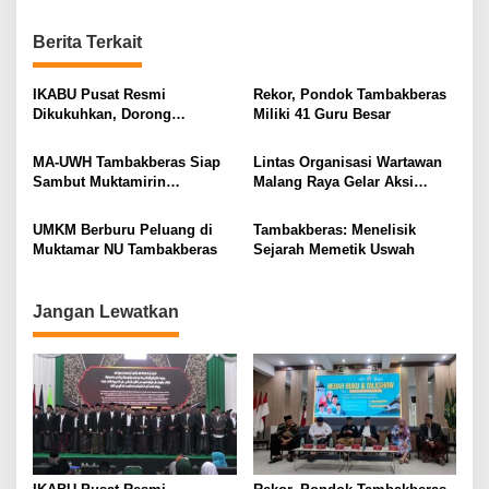
n
Berita Terkait
a
v
IKABU Pusat Resmi
Rekor, Pondok Tambakberas
i
Dikukuhkan, Dorong
Miliki 41 Guru Besar
Kemandirian Ekonomi
g
Alumni
MA-UWH Tambakberas Siap
Lintas Organisasi Wartawan
a
Sambut Muktamirin
Malang Raya Gelar Aksi
t
Muktamar NU
Protes “Kami Bukan Londo
Ireng”
i
UMKM Berburu Peluang di
Tambakberas: Menelisik
Muktamar NU Tambakberas
Sejarah Memetik Uswah
o
n
Jangan Lewatkan