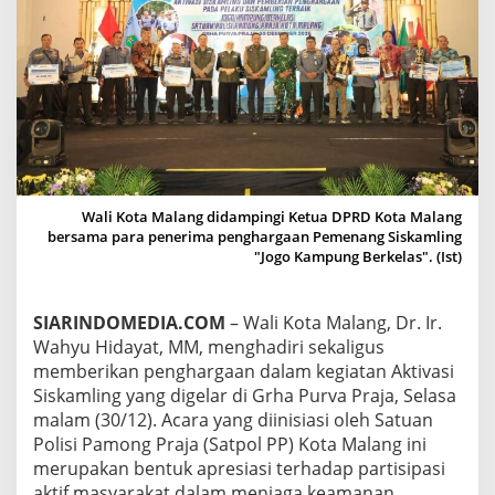
K
U
N
G
A
N
,
W
A
L
I
Wali Kota Malang didampingi Ketua DPRD Kota Malang
K
bersama para penerima penghargaan Pemenang Siskamling
O
"Jogo Kampung Berkelas". (Ist)
T
A
M
SIARINDOMEDIA.COM
– Wali Kota Malang, Dr. Ir.
A
Wahyu Hidayat, MM, menghadiri sekaligus
L
A
memberikan penghargaan dalam kegiatan Aktivasi
N
Siskamling yang digelar di Grha Purva Praja, Selasa
G
malam (30/12). Acara yang diinisiasi oleh Satuan
B
Polisi Pamong Praja (Satpol PP) Kota Malang ini
E
merupakan bentuk apresiasi terhadap partisipasi
R
I
aktif masyarakat dalam menjaga keamanan