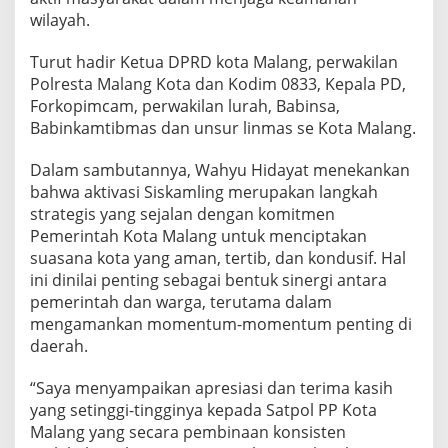
P
wilayah.
E
N
Turut hadir Ketua DPRD kota Malang, perwakilan
G
Polresta Malang Kota dan Kodim 0833, Kepala PD,
H
A
Forkopimcam, perwakilan lurah, Babinsa,
R
Babinkamtibmas dan unsur linmas se Kota Malang.
G
A
Dalam sambutannya, Wahyu Hidayat menekankan
A
bahwa aktivasi Siskamling merupakan langkah
N
P
strategis yang sejalan dengan komitmen
E
Pemerintah Kota Malang untuk menciptakan
M
suasana kota yang aman, tertib, dan kondusif. Hal
E
ini dinilai penting sebagai bentuk sinergi antara
N
A
pemerintah dan warga, terutama dalam
N
mengamankan momentum-momentum penting di
G
daerah.
S
I
“Saya menyampaikan apresiasi dan terima kasih
S
K
yang setinggi-tingginya kepada Satpol PP Kota
A
Malang yang secara pembinaan konsisten
M