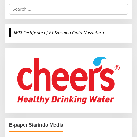
S
e
a
r
c
JMSI Certificate of PT Siarindo Cipta Nusantara
h
f
o
r
:
E-paper Siarindo Media