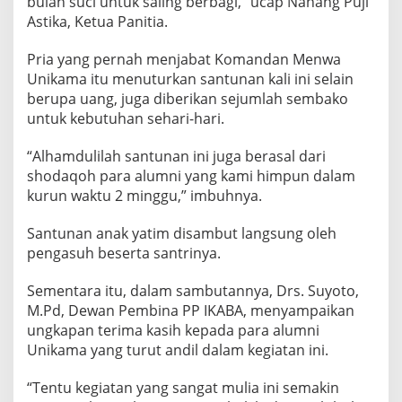
bulan suci untuk saling berbagi,” ucap Nanang Puji
N
Astika, Ketua Panitia.
K
E
Pria yang pernah menjabat Komandan Menwa
P
A
Unikama itu menuturkan santunan kali ini selain
N
berupa uang, juga diberikan sejumlah sembako
T
untuk kebutuhan sehari-hari.
I
A
“Alhamdulilah santunan ini juga berasal dari
S
U
shodaqoh para alumni yang kami himpun dalam
H
kurun waktu 2 minggu,” imbuhnya.
A
N
Santunan anak yatim disambut langsung oleh
D
pengasuh beserta santrinya.
A
R
U
Sementara itu, dalam sambutannya, Drs. Suyoto,
T
M.Pd, Dewan Pembina PP IKABA, menyampaikan
T
ungkapan terima kasih kepada para alumni
A
Unikama yang turut andil dalam kegiatan ini.
R
B
I
“Tentu kegiatan yang sangat mulia ini semakin
Y