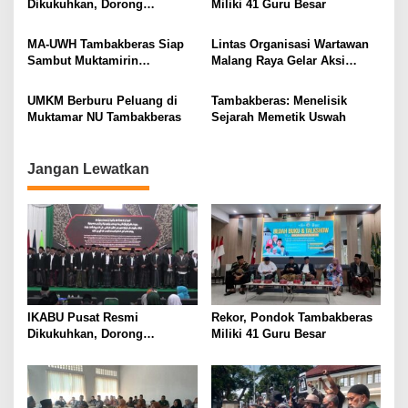
Dikukuhkan, Dorong
Miliki 41 Guru Besar
i
Kemandirian Ekonomi
Alumni
g
MA-UWH Tambakberas Siap
Lintas Organisasi Wartawan
Sambut Muktamirin
Malang Raya Gelar Aksi
a
Muktamar NU
Protes “Kami Bukan Londo
t
Ireng”
UMKM Berburu Peluang di
Tambakberas: Menelisik
i
Muktamar NU Tambakberas
Sejarah Memetik Uswah
o
n
Jangan Lewatkan
IKABU Pusat Resmi
Rekor, Pondok Tambakberas
Dikukuhkan, Dorong
Miliki 41 Guru Besar
Kemandirian Ekonomi
Alumni