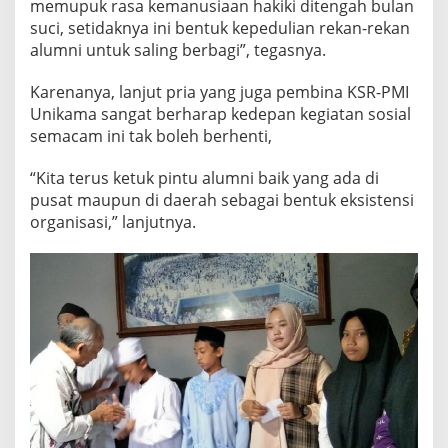
memupuk rasa kemanusiaan hakiki ditengah bulan
A
suci, setidaknya ini bentuk kepedulian rekan-rekan
H
alumni untuk saling berbagi”, tegasnya.
A
S
-
Karenanya, lanjut pria yang juga pembina KSR-PMI
S
Unikama sangat berharap kedepan kegiatan sosial
A
semacam ini tak boleh berhenti,
’
A
D
“Kita terus ketuk pintu alumni baik yang ada di
A
pusat maupun di daerah sebagai bentuk eksistensi
B
organisasi,” lanjutnya.
A
N
D
U
L
A
N