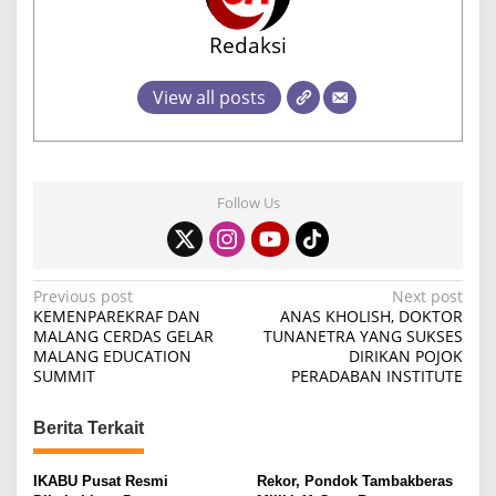
Redaksi
View all posts
Follow Us
P
Previous post
Next post
KEMENPAREKRAF DAN
ANAS KHOLISH, DOKTOR
o
MALANG CERDAS GELAR
TUNANETRA YANG SUKSES
MALANG EDUCATION
DIRIKAN POJOK
s
SUMMIT
PERADABAN INSTITUTE
t
n
Berita Terkait
a
v
IKABU Pusat Resmi
Rekor, Pondok Tambakberas