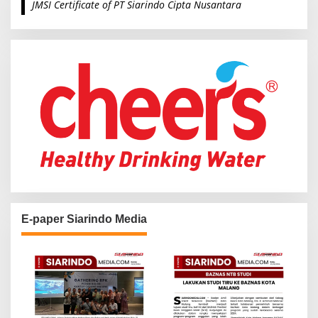
JMSI Certificate of PT Siarindo Cipta Nusantara
h
f
o
r
:
E-paper Siarindo Media