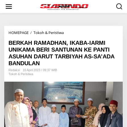
S
k
i
p
t
o
HOMEPAGE
/
Tokoh & Peristiwa
B
c
E
o
BERKAH RAMADHAN, IKABA-IARMI
R
n
K
t
UNIKAMA BERI SANTUNAN KE PANTI
A
e
ASUHAN DARUT TARBIYAH AS-SA’ADA
H
n
BANDULAN
R
t
A
Redaksi
16 April 2023 / 09:37 WIB
M
Tokoh & Peristiwa
A
D
H
A
N
,
I
K
A
B