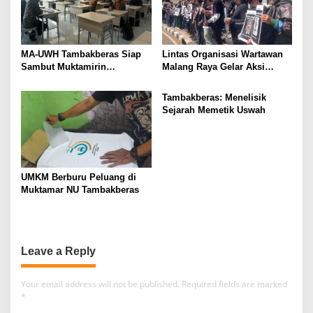
MA-UWH Tambakberas Siap
Lintas Organisasi Wartawan
Sambut Muktamirin
Malang Raya Gelar Aksi
Muktamar NU
Protes “Kami Bukan Londo
Ireng”
Tambakberas: Menelisik
Sejarah Memetik Uswah
UMKM Berburu Peluang di
Muktamar NU Tambakberas
Leave a Reply
Your email address will not be published.
Required fields are marked
*