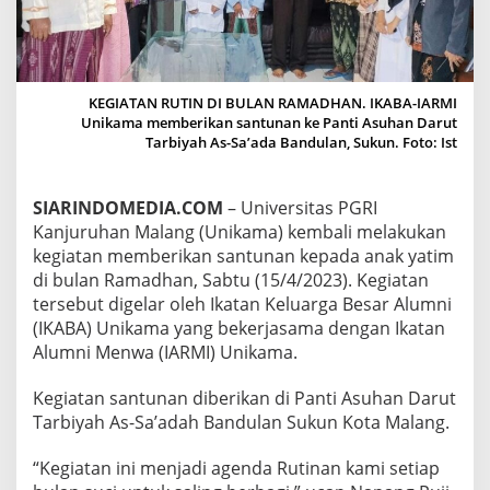
A
-
I
A
R
KEGIATAN RUTIN DI BULAN RAMADHAN. IKABA-IARMI
M
Unikama memberikan santunan ke Panti Asuhan Darut
I
Tarbiyah As-Sa’ada Bandulan, Sukun. Foto: Ist
U
N
I
SIARINDOMEDIA.COM
– Universitas PGRI
K
A
Kanjuruhan Malang (Unikama) kembali melakukan
M
kegiatan memberikan santunan kepada anak yatim
A
di bulan Ramadhan, Sabtu (15/4/2023). Kegiatan
B
tersebut digelar oleh Ikatan Keluarga Besar Alumni
E
R
(IKABA) Unikama yang bekerjasama dengan Ikatan
I
Alumni Menwa (IARMI) Unikama.
S
A
Kegiatan santunan diberikan di Panti Asuhan Darut
N
Tarbiyah As-Sa’adah Bandulan Sukun Kota Malang.
T
U
N
“Kegiatan ini menjadi agenda Rutinan kami setiap
A