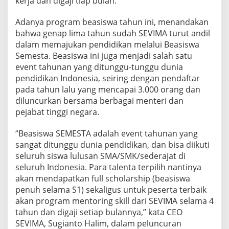
kerja dan digaji tiap bulan.
E
M
Adanya program beasiswa tahun ini, menandakan
B
bahwa genap lima tahun sudah SEVIMA turut andil
A
L
dalam memajukan pendidikan melalui Beasiswa
I
Semesta. Beasiswa ini juga menjadi salah satu
D
event tahunan yang ditunggu-tunggu dunia
I
pendidikan Indonesia, seiring dengan pendaftar
B
U
pada tahun lalu yang mencapai 3.000 orang dan
K
diluncurkan bersama berbagai menteri dan
A
pejabat tinggi negara.
“Beasiswa SEMESTA adalah event tahunan yang
sangat ditunggu dunia pendidikan, dan bisa diikuti
seluruh siswa lulusan SMA/SMK/sederajat di
seluruh Indonesia. Para talenta terpilih nantinya
akan mendapatkan full scholarship (beasiswa
penuh selama S1) sekaligus untuk peserta terbaik
akan program mentoring skill dari SEVIMA selama 4
tahun dan digaji setiap bulannya,” kata CEO
SEVIMA, Sugianto Halim, dalam peluncuran