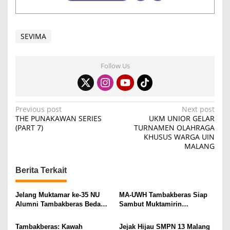
SEVIMA
Follow Us
P
Previous post
Next post
THE PUNAKAWAN SERIES
UKM UNIOR GELAR
o
(PART 7)
TURNAMEN OLAHRAGA
KHUSUS WARGA UIN
s
MALANG
t
n
Berita Terkait
a
v
Jelang Muktamar ke-35 NU
MA-UWH Tambakberas Siap
Alumni Tambakberas Bedah
Sambut Muktamirin
i
Buku
Muktamar NU
g
Tambakberas: Kawah
Jejak Hijau SMPN 13 Malang