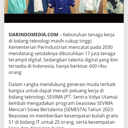
V
I
M
A
U
N
T
SIARINDOMEDIA.COM
– Kebutuhan tenaga kerja
U
di bidang teknologi masih cukup tinggi.
K
Kementerian Perindustrian mencatat pada 2030
S
mendatang setidaknya dibutuhkan 17 juta tenaga
I
S
terampil digital. Sedangkan talenta digital yang kini
W
tersedia di Indonesia, hanya berkisar 600 ribu
A
orang.
B
E
Dalam rangka mendukung generasi muda terbaik
R
T
bangsa untuk dapat meraih peluang kerja di
A
bidang teknologi, SEVIMA (PT. Sentra Vidya Utama)
L
kembali mengadakan program beasiswa SEVIMA
E
Mencari Siswa Bertalenta (SEMESTA) Tahun 2023.
N
Beasiswa ini memberikan kesempatan kuliah gratis
T
A
S1 di bidang IT untuk 25 orang, serta kesempatan
K