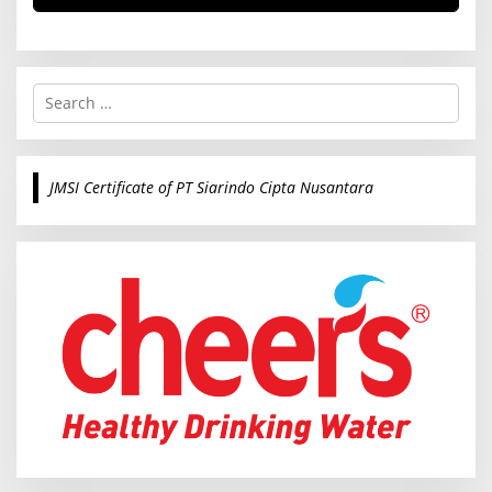
S
e
a
r
c
JMSI Certificate of PT Siarindo Cipta Nusantara
h
f
o
r
: