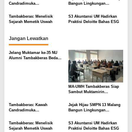
Candradimuka
Bangun Lingkungan
a
Kepemimpinan Nahdlatul
Berkelanjutan
t
Ulama
Tambakberas: Menelisik
S3 Akuntansi UM Hadirkan
i
Sejarah Memetik Uswah
Praktisi Deloitte Bahas ESG
o
n
Jangan Lewatkan
Jelang Muktamar ke-35 NU
Alumni Tambakberas Bedah
Buku
MA-UWH Tambakberas Siap
Sambut Muktamirin
Muktamar NU
Tambakberas: Kawah
Jejak Hijau SMPN 13 Malang
Candradimuka
Bangun Lingkungan
Kepemimpinan Nahdlatul
Berkelanjutan
Ulama
Tambakberas: Menelisik
S3 Akuntansi UM Hadirkan
Sejarah Memetik Uswah
Praktisi Deloitte Bahas ESG