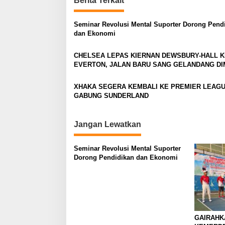
t
Berita Terkait
n
Seminar Revolusi Mental Suporter Dorong Pend
a
dan Ekonomi
v
CHELSEA LEPAS KIERNAN DEWSBURY-HALL K
i
EVERTON, JALAN BARU SANG GELANDANG DI
g
a
XHAKA SEGERA KEMBALI KE PREMIER LEAGU
GABUNG SUNDERLAND
t
i
Jangan Lewatkan
o
n
Seminar Revolusi Mental Suporter
Dorong Pendidikan dan Ekonomi
GAIRAHK