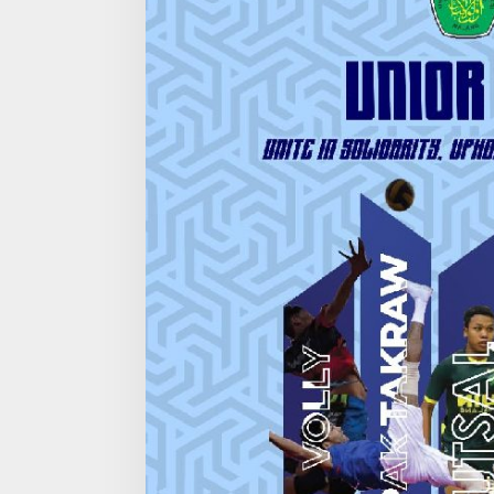
A
R
T
U
R
N
A
M
E
N
O
L
A
H
R
A
G
A
K
H
U
S
U
S
W