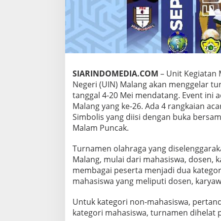
A
R
G
A
U
I
N
M
SIARINDOMEDIA.COM
– Unit Kegiatan 
A
Negeri (UIN) Malang akan menggelar tu
L
A
tanggal 4-20 Mei mendatang. Event ini 
N
Malang yang ke-26. Ada 4 rangkaian aca
G
Simbolis yang diisi dengan buka bersam
Malam Puncak.
Turnamen olahraga yang diselenggarak
Malang, mulai dari mahasiswa, dosen, k
membagai peserta menjadi dua kategori
mahasiswa yang meliputi dosen, karya
Untuk kategori non-mahasiswa, pertand
kategori mahasiswa, turnamen dihelat p