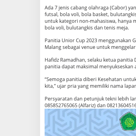
Ada 7 jenis cabang olahraga (Cabor) ya
futsal, bola voli, bola basket, bulutang
untuk kategori non-mahasiswa, hanya me
bola voli, bulutangkis dan tenis meja.
Panitia Unior Cup 2023 menggunakan G
Malang sebagai venue untuk menggelar
Hafidz Ramadhan, selaku ketua panitia 
panitia dapat maksimal menyukseskan a
“Semoga panitia diberi Kesehatan unt
kita,” ujar pria yang memiliki nama lapa
Persyaratan dan petunjuk tekni lebih l
085852765065 (Alfariz) dan 082136045161