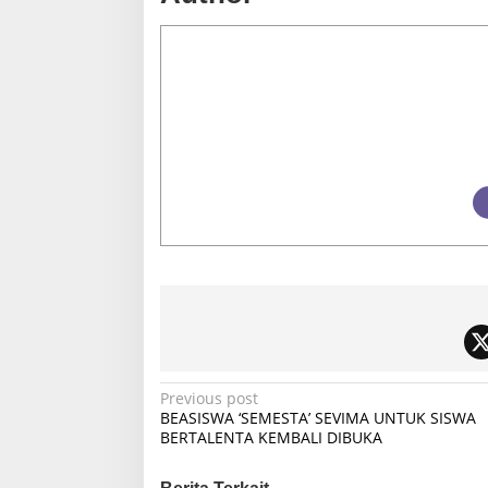
P
Previous post
BEASISWA ‘SEMESTA’ SEVIMA UNTUK SISWA
o
BERTALENTA KEMBALI DIBUKA
s