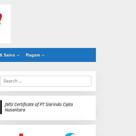
& Sains
Ragam
S
e
a
r
c
JMSI Certificate of PT Siarindo Cipta
h
Nusantara
f
o
r
: