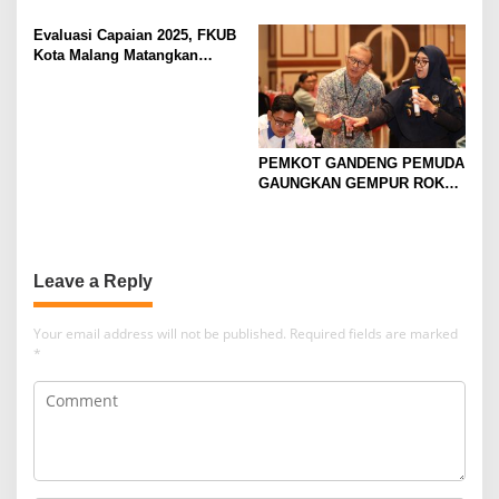
Pengolahan Limbah Dapur
SERIES
SPPG
Evaluasi Capaian 2025, FKUB
Kota Malang Matangkan
Konsep Kerukunan
PEMKOT GANDENG PEMUDA
GAUNGKAN GEMPUR ROKOK
ILEGAL
Leave a Reply
Your email address will not be published.
Required fields are marked
*