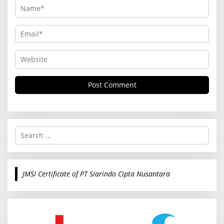
S
e
a
r
c
JMSI Certificate of PT Siarindo Cipta Nusantara
h
f
o
r
: