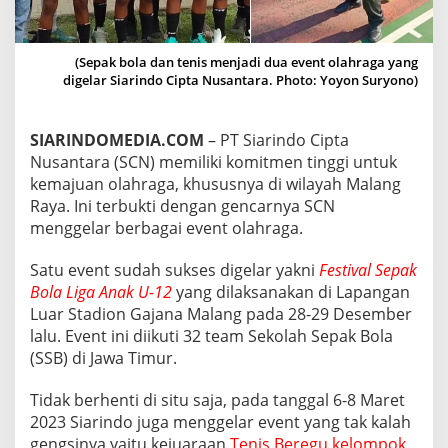
U
K
A
(Sepak bola dan tenis menjadi dua event olahraga yang
N
digelar Siarindo Cipta Nusantara. Photo: Yoyon Suryono)
O
L
A
H
SIARINDOMEDIA.COM
– PT Siarindo Cipta
R
Nusantara (SCN) memiliki komitmen tinggi untuk
A
kemajuan olahraga, khususnya di wilayah Malang
G
Raya. Ini terbukti dengan gencarnya SCN
A
menggelar berbagai event olahraga.
Satu event sudah sukses digelar yakni
Festival Sepak
Bola Liga Anak U-12
yang dilaksanakan di Lapangan
Luar Stadion Gajana Malang pada 28-29 Desember
lalu. Event ini diikuti 32 team Sekolah Sepak Bola
(SSB) di Jawa Timur.
Tidak berhenti di situ saja, pada tanggal 6-8 Maret
2023 Siarindo juga menggelar event yang tak kalah
gengsinya yaitu kejuaraan
Tenis Beregu kelompok