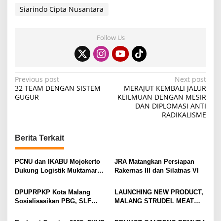
Siarindo Cipta Nusantara
Follow Us
P
Previous post
Next post
32 TEAM DENGAN SISTEM
MERAJUT KEMBALI JALUR
o
GUGUR
KEILMUAN DENGAN MESIR
DAN DIPLOMASI ANTI
s
RADIKALISME
t
n
Berita Terkait
a
v
PCNU dan IKABU Mojokerto
JRA Matangkan Persiapan
Dukung Logistik Muktamar
Rakernas III dan Silatnas VI
i
NU
g
DPUPRPKP Kota Malang
LAUNCHING NEW PRODUCT,
Sosialisasikan PBG, SLF
MALANG STRUDEL MEAT
a
Pengolahan Limbah Dapur
SERIES
t
SPPG