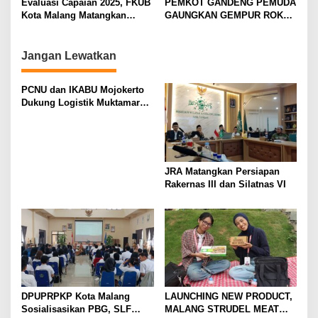
Evaluasi Capaian 2025, FKUB
PEMKOT GANDENG PEMUDA
i
Kota Malang Matangkan
GAUNGKAN GEMPUR ROKOK
Konsep Kerukunan
ILEGAL
o
n
Jangan Lewatkan
PCNU dan IKABU Mojokerto
Dukung Logistik Muktamar
NU
JRA Matangkan Persiapan
Rakernas III dan Silatnas VI
DPUPRPKP Kota Malang
LAUNCHING NEW PRODUCT,
Sosialisasikan PBG, SLF
MALANG STRUDEL MEAT