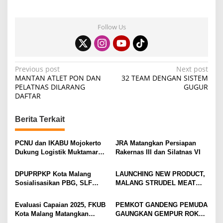
Follow Us
P
Previous post
Next post
MANTAN ATLET PON DAN
32 TEAM DENGAN SISTEM
o
PELATNAS DILARANG
GUGUR
DAFTAR
s
t
Berita Terkait
n
a
PCNU dan IKABU Mojokerto
JRA Matangkan Persiapan
v
Dukung Logistik Muktamar
Rakernas III dan Silatnas VI
NU
i
DPUPRPKP Kota Malang
LAUNCHING NEW PRODUCT,
g
Sosialisasikan PBG, SLF
MALANG STRUDEL MEAT
Pengolahan Limbah Dapur
SERIES
a
SPPG
Evaluasi Capaian 2025, FKUB
PEMKOT GANDENG PEMUDA
t
Kota Malang Matangkan
GAUNGKAN GEMPUR ROKOK
Konsep Kerukunan
ILEGAL