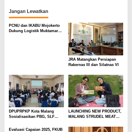
i
o
Jangan Lewatkan
n
PCNU dan IKABU Mojokerto
Dukung Logistik Muktamar
NU
JRA Matangkan Persiapan
Rakernas III dan Silatnas VI
DPUPRPKP Kota Malang
LAUNCHING NEW PRODUCT,
Sosialisasikan PBG, SLF
MALANG STRUDEL MEAT
Pengolahan Limbah Dapur
SERIES
SPPG
Evaluasi Capaian 2025, FKUB