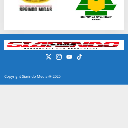
Copyright Siarindo Media @ 2025