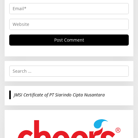
S
e
a
r
c
JMSI Certificate of PT Siarindo Cipta Nusantara
h
f
o
r
: