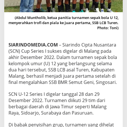
I
D
I
(Abdul Muntholib, ketua panitia turnamen sepak bola U 12,
M
menyerahkan trofi dan piala ke juara pertama, SSB LCB Turen.
A
Photo: Toni)
L
A
N
G
SIARINDOMEDIA.COM
– Siarindo Cipta Nusantara
(SCN) Cup Series I sukses digelar di Malang pada
akhir Desember 2022. Dalam turnamen sepak bola
kelompok umur (U) 12 yang berlangsung selama
dua hari tersebut, SSB LCB asal Turen, Kabupaten
Malang, berhasil menjadi juara pertama setelah di
final mengalahkan SSB BMR Semut Geni, Singosari.
SCN U-12 Series I digelar tanggal 28 dan 29
Desember 2022. Turnamen diikuti 29 tim dari
berbagai daerah di Jawa Timur seperti Malang
Raya, Sidoarjo, Surabaya dan Pasuruan.
Di babak penyisihan grup, turnamen yang dihelat