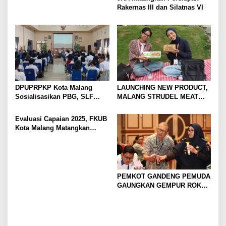
Rakernas III dan Silatnas VI
DPUPRPKP Kota Malang
LAUNCHING NEW PRODUCT,
Sosialisasikan PBG, SLF
MALANG STRUDEL MEAT
Pengolahan Limbah Dapur
SERIES
SPPG
Evaluasi Capaian 2025, FKUB
Kota Malang Matangkan
Konsep Kerukunan
PEMKOT GANDENG PEMUDA
GAUNGKAN GEMPUR ROKOK
ILEGAL