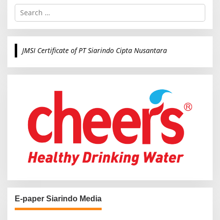
S
e
a
r
c
JMSI Certificate of PT Siarindo Cipta Nusantara
h
f
o
r
:
E-paper Siarindo Media