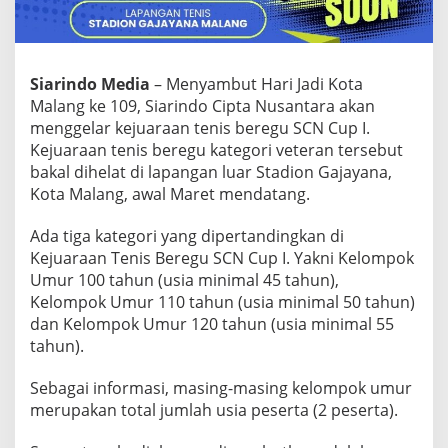
A
A
N
T
E
Siarindo Media
– Menyambut Hari Jadi Kota
N
Malang ke 109, Siarindo Cipta Nusantara akan
I
menggelar kejuaraan tenis beregu SCN Cup I.
S
Kejuaraan tenis beregu kategori veteran tersebut
B
bakal dihelat di lapangan luar Stadion Gajayana,
E
R
Kota Malang, awal Maret mendatang.
E
G
Ada tiga kategori yang dipertandingkan di
U
Kejuaraan Tenis Beregu SCN Cup I. Yakni Kelompok
S
Umur 100 tahun (usia minimal 45 tahun),
C
N
Kelompok Umur 110 tahun (usia minimal 50 tahun)
C
dan Kelompok Umur 120 tahun (usia minimal 55
U
tahun).
P
I
Sebagai informasi, masing-masing kelompok umur
merupakan total jumlah usia peserta (2 peserta).