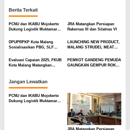
t
n
Berita Terkait
a
v
PCNU dan IKABU Mojokerto
JRA Matangkan Persiapan
Dukung Logistik Muktamar
Rakernas III dan Silatnas VI
i
NU
g
DPUPRPKP Kota Malang
LAUNCHING NEW PRODUCT,
Sosialisasikan PBG, SLF
MALANG STRUDEL MEAT
a
Pengolahan Limbah Dapur
SERIES
t
SPPG
Evaluasi Capaian 2025, FKUB
PEMKOT GANDENG PEMUDA
i
Kota Malang Matangkan
GAUNGKAN GEMPUR ROKOK
Konsep Kerukunan
ILEGAL
o
n
Jangan Lewatkan
PCNU dan IKABU Mojokerto
Dukung Logistik Muktamar
NU
JRA Matangkan Persiapan