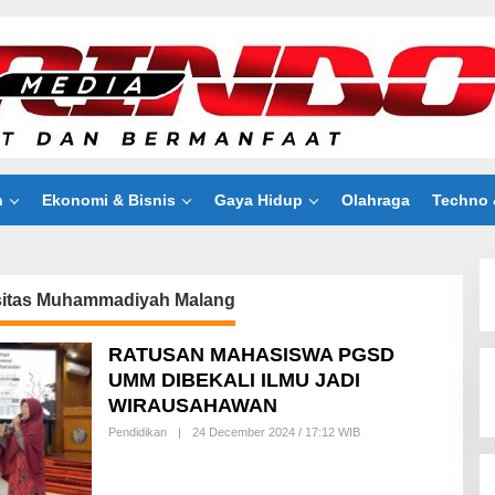
n
Ekonomi & Bisnis
Gaya Hidup
Olahraga
Techno 
sitas Muhammadiyah Malang
RATUSAN MAHASISWA PGSD
UMM DIBEKALI ILMU JADI
WIRAUSAHAWAN
Pendidikan
|
24 December 2024 / 17:12 WIB
B
Y
R
E
D