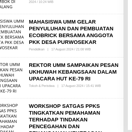
2024 / 10:24 WIB
B
Y
P
U
T
MAHASISWA UMM GELAR
R
I
PENYULUHAN DAN PEMBUATAN
A
ECOBRICK BERSAMA ANGGOTA
Y
U
PKK DESA PURWOSEKAR
Pendidikan
|
17 August 2024 / 21:08 WIB
B
Y
I
Z
REKTOR UMM SAMPAIKAN PESAN
Z
U
UKHUWAH KEBANGSAAN DALAM
D
UPACARA HUT KE-79 RI
D
I
Tokoh & Peristiwa
|
17 August 2024 / 15:41 WIB
B
N
Y
I
Z
Z
WORKSHOP SATGAS PPKS
U
D
TINGKATKAN PEMAHAMAN
D
TERHADAP TINDAKAN
I
N
PENCEGAHAN DAN