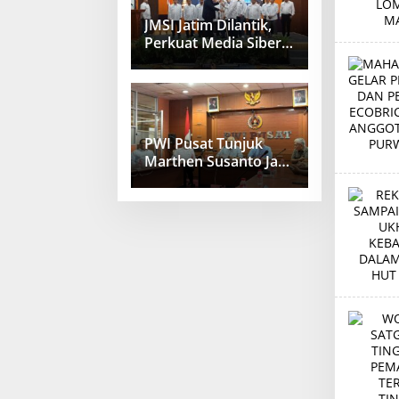
JMSI Jatim Dilantik,
Perkuat Media Siber
Berkualitas
PWI Pusat Tunjuk
Marthen Susanto Jadi
Sekjen Baru