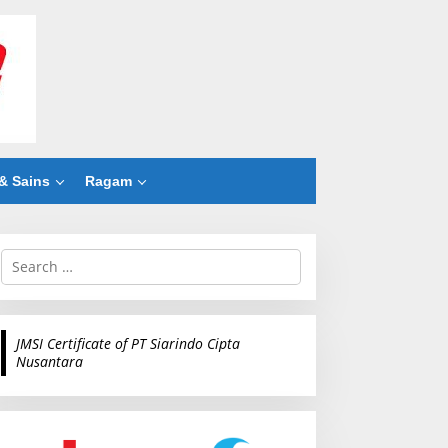
& Sains
Ragam
S
e
a
r
c
JMSI Certificate of PT Siarindo Cipta
h
Nusantara
f
o
r
: