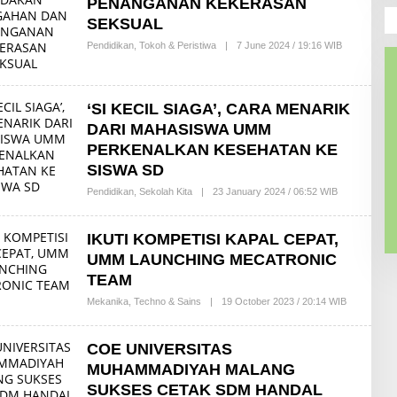
PENANGANAN KEKERASAN
SEKSUAL
Pendidikan
,
Tokoh & Peristiwa
|
7 June 2024 / 19:16 WIB
B
Y
M
U
H
‘SI KECIL SIAGA’, CARA MENARIK
A
M
DARI MAHASISWA UMM
A
D
PERKENALKAN KESEHATAN KE
R
SISWA SD
I
Z
Pendidikan
,
Sekolah Kita
|
23 January 2024 / 06:52 WIB
B
Q
Y
I
R
Z
E
U
IKUTI KOMPETISI KAPAL CEPAT,
D
L
A
UMM LAUNCHING MECATRONIC
A
K
T
TEAM
S
S
I
A
Mekanika
,
Techno & Sains
|
19 October 2023 / 20:14 WIB
B
R
Y
I
D
E
COE UNIVERSITAS
D
I
MUHAMMADIYAH MALANG
K
SUKSES CETAK SDM HANDAL
A