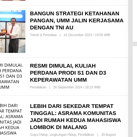
A
K
BANGUN STRATEGI KETAHANAN
S
I
PANGAN, UMM JALIN KERJASAMA
DENGAN TNI AU
Tokoh & Peristiwa
|
16 December 2024 / 19:05 WIB
B
Y
R
E
D
A
K
RESMI DIMULAI, KULIAH
S
I
PERDANA PRODI S1 DAN D3
KEPERAWATAN UMM
Pendidikan
|
26 September 2024 / 18:10 WIB
B
Y
R
E
D
LEBIH DARI SEKEDAR TEMPAT
A
TINGGAL: ASRAMA KOMUNITAS
K
S
JADI RUMAH KEDUA MAHASISWA
I
LOMBOK DI MALANG
Gaya Hidup
,
Lingkungan Hidup
,
Pendidikan
|
20 August