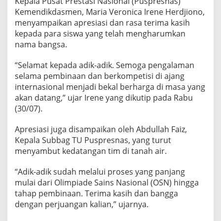
Kepala Pusat Prestasi Nasional (Puspresnas)
E
Kemendikdasmen, Maria Veronica Irene Herdjiono,
F
menyampaikan apresiasi dan rasa terima kasih
I
kepada para siswa yang telah mengharumkan
S
I
nama bangsa.
K
A
“Selamat kepada adik-adik. Semoga pengalaman
I
selama pembinaan dan berkompetisi di ajang
N
internasional menjadi bekal berharga di masa yang
T
E
akan datang,” ujar Irene yang dikutip pada Rabu
R
(30/07).
N
A
Apresiasi juga disampaikan oleh Abdullah Faiz,
S
Kepala Subbag TU Puspresnas, yang turut
I
O
menyambut kedatangan tim di tanah air.
N
A
“Adik-adik sudah melalui proses yang panjang
L
mulai dari Olimpiade Sains Nasional (OSN) hingga
2
tahap pembinaan. Terima kasih dan bangga
0
2
dengan perjuangan kalian,” ujarnya.
5