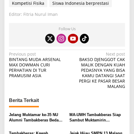
Kompetisi Fisika
Siswa Indonesia berprestasi
Editor: Fitria Nurul Iman
Follow Us
P
Previous post
Next post
BINTANG MUDA ARSENAL
BAKSO DJENGGOT CAK
o
MAX DOWMAN CURI
MALIK DENGAN KUAH
PERHATIAN DI TUR
PEDASNYA YANG BISA
s
PRAMUSIM ASIA
KAMU DATANGI SAAT
t
PERGI KE PASAR BESAR
MALANG
n
a
Berita Terkait
v
i
Jelang Muktamar ke-35 NU
MA-UWH Tambakberas Siap
Alumni Tambakberas Bedah
Sambut Muktamirin
g
Buku
Muktamar NU
a
Tambakberas: Kawah
Jejak Hijau SMPN 13 Malang