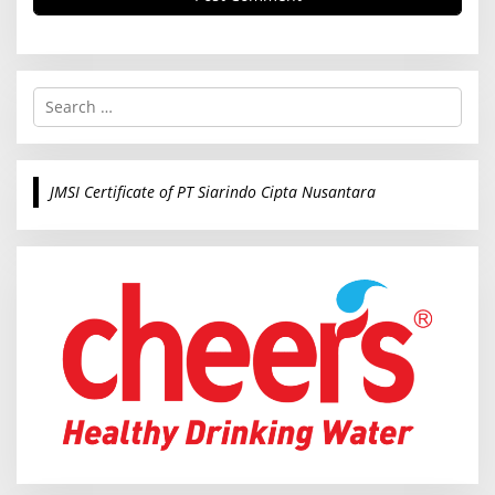
S
e
a
r
c
JMSI Certificate of PT Siarindo Cipta Nusantara
h
f
o
r
: