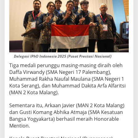
O
N
O
R
A
B
L
E
M
E
Delegasi IPhO Indonesia 2025 (Pusat Prestasi Nasional)
N
T
Tiga medali perunggu masing-masing diraih oleh
I
Daffa Virwandy (SMA Negeri 17 Palembang),
O
Muhammad Rakha Naufal Maulana (SMA Negeri 1
N
Kota Serang), dan Muhammad Dakita Arfa Alfaritsi
D
(MAN 2 Kota Malang).
I
O
L
Sementara itu, Arkaan Javier (MAN 2 Kota Malang)
I
dan Gusti Komang Abhika Atmaja (SMA Kesatuan
M
Bangsa Yogyakarta) berhasil meraih Honorable
P
Mention.
I
A
D