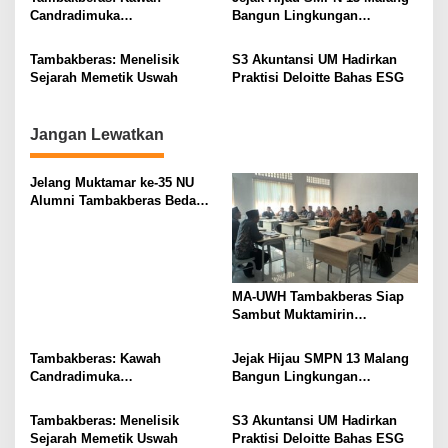
t
Candradimuka
Bangun Lingkungan
Kepemimpinan Nahdlatul
Berkelanjutan
i
Ulama
Tambakberas: Menelisik
S3 Akuntansi UM Hadirkan
o
Sejarah Memetik Uswah
Praktisi Deloitte Bahas ESG
n
Jangan Lewatkan
Jelang Muktamar ke-35 NU
Alumni Tambakberas Bedah
Buku
MA-UWH Tambakberas Siap
Sambut Muktamirin
Muktamar NU
Tambakberas: Kawah
Jejak Hijau SMPN 13 Malang
Candradimuka
Bangun Lingkungan
Kepemimpinan Nahdlatul
Berkelanjutan
Ulama
Tambakberas: Menelisik
S3 Akuntansi UM Hadirkan
Sejarah Memetik Uswah
Praktisi Deloitte Bahas ESG