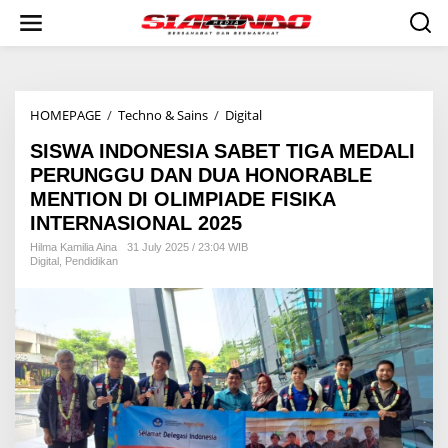
S
k
i
p
t
o
HOMEPAGE
/
Techno & Sains
/
Digital
S
c
I
o
SISWA INDONESIA SABET TIGA MEDALI
S
n
W
t
PERUNGGU DAN DUA HONORABLE
A
e
MENTION DI OLIMPIADE FISIKA
I
n
INTERNASIONAL 2025
N
t
D
Hilma Kamilia Aina
31 July 2025 / 23:04 WIB
O
Digital
,
Pendidikan
N
E
S
I
A
S
A
B
E
T