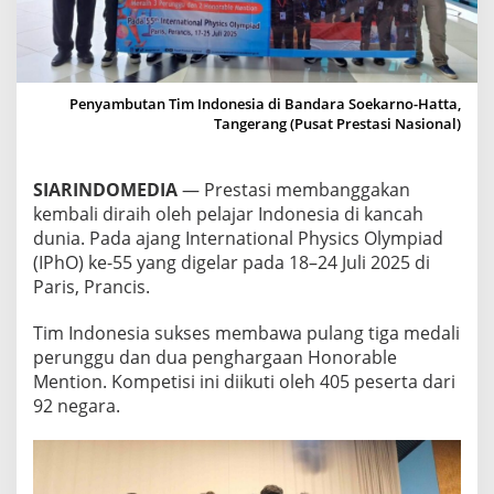
T
I
G
A
M
Penyambutan Tim Indonesia di Bandara Soekarno-Hatta,
E
Tangerang (Pusat Prestasi Nasional)
D
A
L
SIARINDOMEDIA
— Prestasi membanggakan
I
P
kembali diraih oleh pelajar Indonesia di kancah
E
dunia. Pada ajang International Physics Olympiad
R
(IPhO) ke-55 yang digelar pada 18–24 Juli 2025 di
U
Paris, Prancis.
N
G
G
Tim Indonesia sukses membawa pulang tiga medali
U
perunggu dan dua penghargaan Honorable
D
Mention. Kompetisi ini diikuti oleh 405 peserta dari
A
92 negara.
N
D
U
A
H