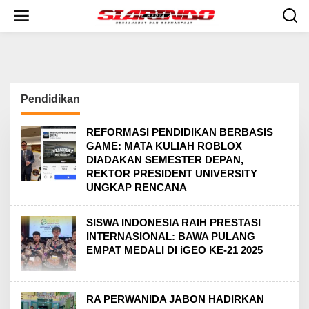
S
k
i
p
t
o
c
o
Pendidikan
n
t
e
REFORMASI PENDIDIKAN BERBASIS
n
GAME: MATA KULIAH ROBLOX
t
DIADAKAN SEMESTER DEPAN,
REKTOR PRESIDENT UNIVERSITY
UNGKAP RENCANA
SISWA INDONESIA RAIH PRESTASI
INTERNASIONAL: BAWA PULANG
EMPAT MEDALI DI iGEO KE-21 2025
RA PERWANIDA JABON HADIRKAN