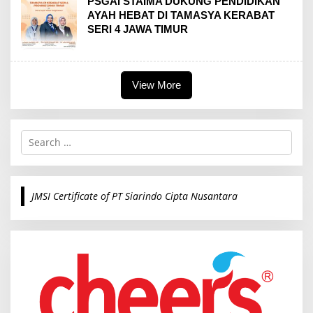
PSGAI STAIMA DUKUNG PENDIDIKAN
AYAH HEBAT DI TAMASYA KERABAT
SERI 4 JAWA TIMUR
View More
S
e
a
r
c
JMSI Certificate of PT Siarindo Cipta Nusantara
h
f
o
r
: