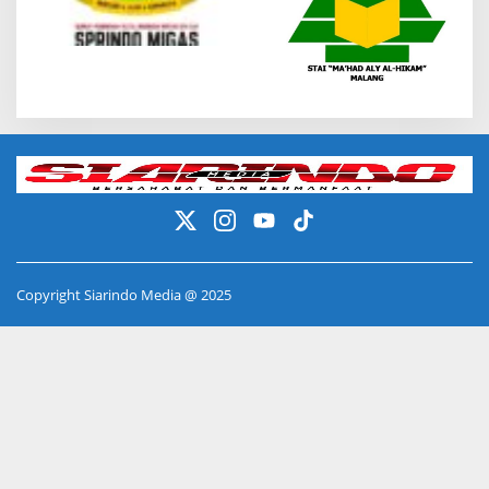
Copyright Siarindo Media @ 2025