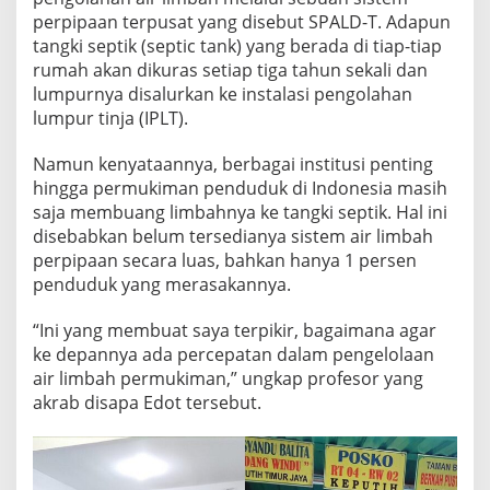
A
perpipaan terpusat yang disebut SPALD-T. Adapun
H
tangki septik (septic tank) yang berada di tiap-tiap
P
rumah akan dikuras setiap tiga tahun sekali dan
E
R
lumpurnya disalurkan ke instalasi pengolahan
M
lumpur tinja (IPLT).
U
K
Namun kenyataannya, berbagai institusi penting
I
hingga permukiman penduduk di Indonesia masih
M
A
saja membuang limbahnya ke tangki septik. Hal ini
N
disebabkan belum tersedianya sistem air limbah
D
perpipaan secara luas, bahkan hanya 1 persen
I
penduduk yang merasakannya.
I
N
D
“Ini yang membuat saya terpikir, bagaimana agar
O
ke depannya ada percepatan dalam pengelolaan
N
air limbah permukiman,” ungkap profesor yang
E
akrab disapa Edot tersebut.
S
I
A