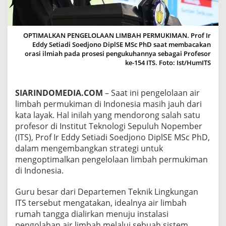
P
E
R
C
OPTIMALKAN PENGELOLAAN LIMBAH PERMUKIMAN. Prof Ir
E
Eddy Setiadi Soedjono DiplSE MSc PhD saat membacakan
P
orasi ilmiah pada prosesi pengukuhannya sebagai Profesor
A
ke-154 ITS. Foto: Ist/HumITS
T
A
N
SIARINDOMEDIA.COM
– Saat ini pengelolaan air
P
limbah permukiman di Indonesia masih jauh dari
E
N
kata layak. Hal inilah yang mendorong salah satu
G
profesor di Institut Teknologi Sepuluh Nopember
E
(ITS), Prof Ir Eddy Setiadi Soedjono DiplSE MSc PhD,
L
dalam mengembangkan strategi untuk
O
mengoptimalkan pengelolaan limbah permukiman
L
A
di Indonesia.
A
N
Guru besar dari Departemen Teknik Lingkungan
L
ITS tersebut mengatakan, idealnya air limbah
I
rumah tangga dialirkan menuju instalasi
M
B
pengolahan air limbah melalui sebuah sistem