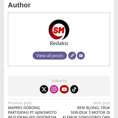
Author
Redaksi
View all posts
Follow Us
P
Previous post
Next post
WAPRES DORONG
REM BLONG, TRUK
o
PARTISIPASI PT AJINOMOTO
SERUDUK 3 MOTOR DI
WUJUDKAN VISI INDONESIA
KLEMUK SONGGORITI DAN