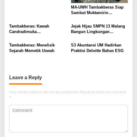
MA-UWH Tambakberas Siap
Sambut Muktamirin
Muktamar NU
Tambakberas: Kawah
Jejak Hijau SMPN 13 Malang
Candradimuka
Bangun Lingkungan
Kepemimpinan Nahdlatul
Berkelanjutan
Ulama
Tambakberas: Menelisik
S3 Akuntansi UM Hadirkan
Sejarah Memetik Uswah
Praktisi Deloitte Bahas ESG
Leave a Reply
Your email address will not be published.
Required fields are marked
*