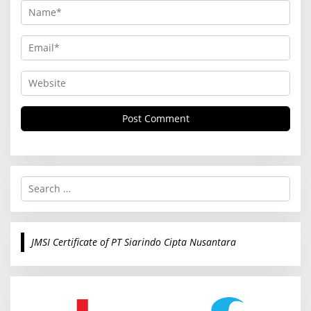
S
e
a
r
c
JMSI Certificate of PT Siarindo Cipta Nusantara
h
f
o
r
: