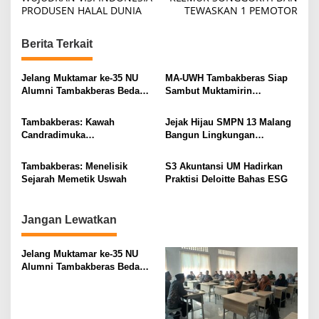
s
PRODUSEN HALAL DUNIA
TEWASKAN 1 PEMOTOR
t
n
Berita Terkait
a
v
Jelang Muktamar ke-35 NU
MA-UWH Tambakberas Siap
Alumni Tambakberas Bedah
Sambut Muktamirin
i
Buku
Muktamar NU
g
Tambakberas: Kawah
Jejak Hijau SMPN 13 Malang
Candradimuka
Bangun Lingkungan
a
Kepemimpinan Nahdlatul
Berkelanjutan
t
Ulama
Tambakberas: Menelisik
S3 Akuntansi UM Hadirkan
i
Sejarah Memetik Uswah
Praktisi Deloitte Bahas ESG
o
n
Jangan Lewatkan
Jelang Muktamar ke-35 NU
Alumni Tambakberas Bedah
Buku