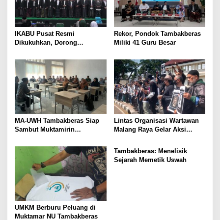
IKABU Pusat Resmi
Rekor, Pondok Tambakberas
Dikukuhkan, Dorong
Miliki 41 Guru Besar
Kemandirian Ekonomi
Alumni
MA-UWH Tambakberas Siap
Lintas Organisasi Wartawan
Sambut Muktamirin
Malang Raya Gelar Aksi
Muktamar NU
Protes “Kami Bukan Londo
Ireng”
Tambakberas: Menelisik
Sejarah Memetik Uswah
UMKM Berburu Peluang di
Muktamar NU Tambakberas