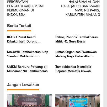
o
PERCEPATAN
HALALBIHALAL DAN
PENGELOLAAN LIMBAH
HALAQAH KEBANGSAAN
s
PERMUKIMAN DI
MWC NU PAKIS,
t
INDONESIA
KABUPATEN MALANG
n
Berita Terkait
a
v
IKABU Pusat Resmi
Rekor, Pondok Tambakberas
i
Dikukuhkan, Dorong
Miliki 41 Guru Besar
Kemandirian Ekonomi
g
Alumni
MA-UWH Tambakberas Siap
Lintas Organisasi Wartawan
a
Sambut Muktamirin
Malang Raya Gelar Aksi
t
Muktamar NU
Protes “Kami Bukan Londo
Ireng”
i
UMKM Berburu Peluang di
Tambakberas: Menelisik
Muktamar NU Tambakberas
Sejarah Memetik Uswah
o
n
Jangan Lewatkan