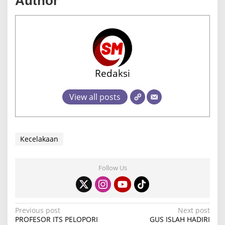
Author
Redaksi
View all posts
Kecelakaan
Follow Us
P
Previous post
Next post
PROFESOR ITS PELOPORI
GUS ISLAH HADIRI