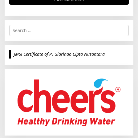
S
e
a
r
c
JMSI Certificate of PT Siarindo Cipta Nusantara
h
f
o
r
: