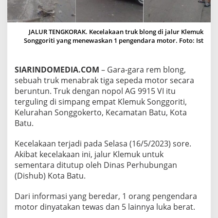
K
3
M
O
JALUR TENGKORAK. Kecelakaan truk blong di jalur Klemuk
T
Songgoriti yang menewaskan 1 pengendara motor. Foto: Ist
O
R
D
SIARINDOMEDIA.COM
– Gara-gara rem blong,
I
sebuah truk menabrak tiga sepeda motor secara
K
beruntun. Truk dengan nopol AG 9915 VI itu
L
terguling di simpang empat Klemuk Songgoriti,
E
M
Kelurahan Songgokerto, Kecamatan Batu, Kota
U
Batu.
K
S
Kecelakaan terjadi pada Selasa (16/5/2023) sore.
O
Akibat kecelakaan ini, jalur Klemuk untuk
N
G
sementara ditutup oleh Dinas Perhubungan
G
(Dishub) Kota Batu.
O
R
Dari informasi yang beredar, 1 orang pengendara
I
motor dinyatakan tewas dan 5 lainnya luka berat.
T
I