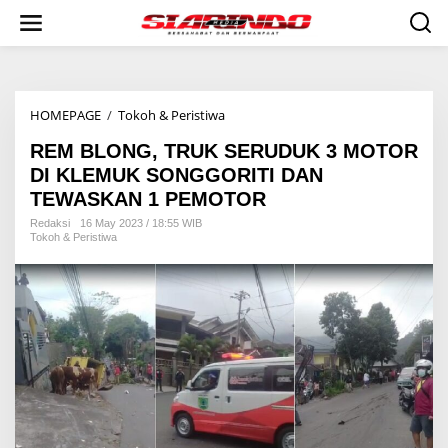
S
k
i
p
t
o
HOMEPAGE
/
Tokoh & Peristiwa
R
c
E
o
REM BLONG, TRUK SERUDUK 3 MOTOR
M
n
B
t
DI KLEMUK SONGGORITI DAN
L
e
TEWASKAN 1 PEMOTOR
O
n
N
t
Redaksi
16 May 2023 / 18:55 WIB
Tokoh & Peristiwa
G
,
T
R
U
K
S
E
R
U
D
U