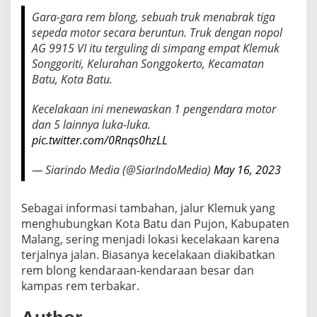
D
Gara-gara rem blong, sebuah truk menabrak tiga
A
sepeda motor secara beruntun. Truk dengan nopol
N
T
AG 9915 VI itu terguling di simpang empat Klemuk
E
Songgoriti, Kelurahan Songgokerto, Kecamatan
W
Batu, Kota Batu.
A
S
Kecelakaan ini menewaskan 1 pengendara motor
K
A
dan 5 lainnya luka-luka.
N
pic.twitter.com/0Rnqs0hzLL
1
P
— Siarindo Media (@SiarIndoMedia)
May 16, 2023
E
M
O
Sebagai informasi tambahan, jalur Klemuk yang
T
menghubungkan Kota Batu dan Pujon, Kabupaten
O
R
Malang, sering menjadi lokasi kecelakaan karena
terjalnya jalan. Biasanya kecelakaan diakibatkan
rem blong kendaraan-kendaraan besar dan
kampas rem terbakar.