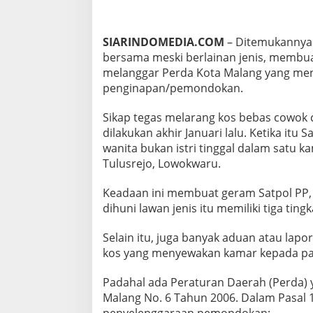
SIARINDOMEDIA.COM
– Ditemukannya 
bersama meski berlainan jenis, membuat 
melanggar Perda Kota Malang yang me
penginapan/pemondokan.
Sikap tegas melarang kos bebas cowok c
dilakukan akhir Januari lalu. Ketika it
wanita bukan istri tinggal dalam satu k
Tulusrejo, Lowokwaru.
Keadaan ini membuat geram Satpol PP,
dihuni lawan jenis itu memiliki tiga tin
Selain itu, juga banyak aduan atau lap
kos yang menyewakan kamar kepada pas
Padahal ada Peraturan Daerah (Perda) y
Malang No. 6 Tahun 2006. Dalam Pasal 
penyelenggaraan pemondokan: