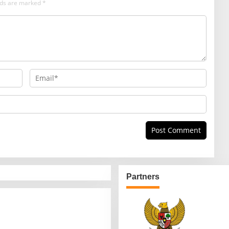
elds are marked
*
Partners