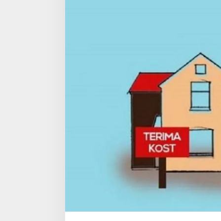
L
A
N
G
‘
H
A
R
A
M
K
A
N
’
K
O
S
B
E
B
A
S