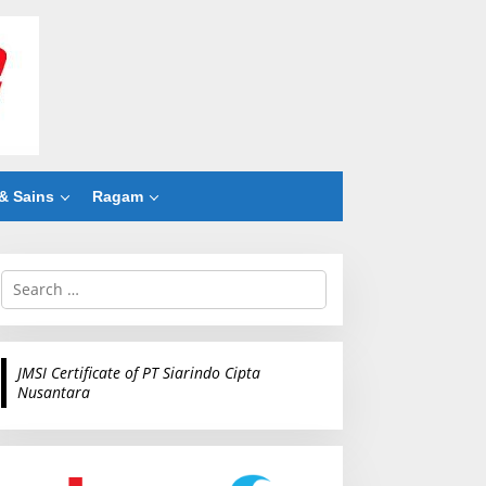
& Sains
Ragam
S
e
a
r
c
JMSI Certificate of PT Siarindo Cipta
h
Nusantara
f
o
r
: