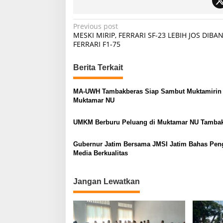
P
Previous post
MESKI MIRIP, FERRARI SF-23 LEBIH JOS DIBA
o
FERRARI F1-75
s
t
Berita Terkait
n
MA-UWH Tambakberas Siap Sambut Muktamirin
a
Muktamar NU
v
UMKM Berburu Peluang di Muktamar NU Tamba
i
g
Gubernur Jatim Bersama JMSI Jatim Bahas Pen
a
Media Berkualitas
t
i
Jangan Lewatkan
o
n