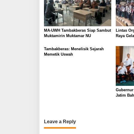
MA-UWH Tambakberas Siap Sambut
Lintas Or
Muktamirin Muktamar NU
Raya Gela
Bukan Lo
Tambakberas: Menelisik Sejarah
Memetik Uswah
Gubernur
Jatim Ba
Berkualit
Leave a Reply