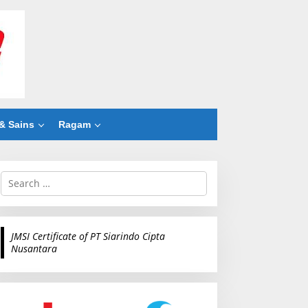
& Sains
Ragam
S
e
a
r
c
JMSI Certificate of PT Siarindo Cipta
h
Nusantara
f
o
r
: