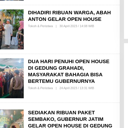
D
D
I
DIHADIRI RIBUAN WARGA, ABAH
N
ANTON GELAR OPEN HOUSE
Tokoh & Peristiwa
|
30 April 2023 / 14:08 WIB
B
Y
I
Z
Z
U
D
D
I
DUA HARI PENUHI OPEN HOUSE
N
DI GEDUNG GRAHADI,
MASYARAKAT BAHAGIA BISA
BERTEMU GUBERNURNYA
Tokoh & Peristiwa
|
24 April 2023 / 13:31 WIB
B
Y
I
Z
Z
U
SEDIAKAN RIBUAN PAKET
D
D
SEMBAKO, GUBERNUR JATIM
I
N
GELAR OPEN HOUSE DI GEDUNG