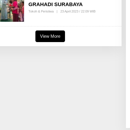
GRAHADI SURABAYA
Tokoh & Peristiwa
|
23 April 2023 / 22:09 WIB
B
Y
I
Z
Z
U
View More
D
D
I
N