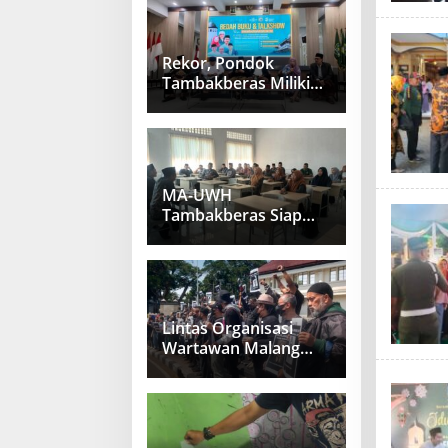
Rekor, Pondok
Tambakberas Miliki
41 Guru Besar
MA-UWH
Tambakberas Siap
Sambut Muktamirin
Muktamar NU
Lintas Organisasi
Wartawan Malang
Raya Gelar Aksi
Protes “Kami Bukan
Londo Ireng”