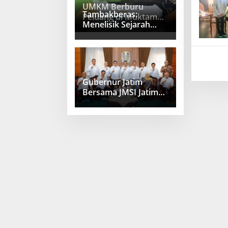
UMKM Berburu
Tambakberas:
Peluang di Muktamar
Menelisik Sejarah
NU Tambakberas
Memetik Uswah
Gubernur Jatim
Bersama JMSI Jatim
Bahas Penguatan
Media Berkualitas