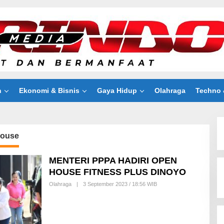
n
Ekonomi & Bisnis
Gaya Hidup
Olahraga
Techno 
ouse
MENTERI PPPA HADIRI OPEN
HOUSE FITNESS PLUS DINOYO
Olahraga
|
3 September 2023 / 18:56 WIB
B
Y
I
Z
Z
U