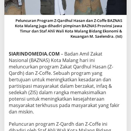
N
C
H
I
Peluncuran Program Z-Qardhul Hasan dan Z-Coffe BAZNAS
N
Kota Malang juga dihadiri pimpinan BAZNAS Provinsi Jawa
G
Timur dan Staf Ahli Wali Kota Malang Bidang Ekonomi &
P
Keuangan M. Saelendra. (Ist)
R
O
G
SIARINDOMEDIA.COM
– Badan Amil Zakat
R
Nasional (BAZNAS) Kota Malang hari ini
A
M
meluncurkan program Zakat Qardhul Hasan (Z-
Z
Qardh) dan Z-Coffe. Sebuah program yang
A
bertujuan untuk meningkatkan kesadaran dan
K
partisipasi masyarakat dalam berzakat, infaq &
A
sedekah (ZIS) dalam rangka memaksimalkan
T
Q
potensi untuk meningkatkan kesejahteraan
A
masyarakat terkhusus pada masyarakat yang fakir
R
dan miskin.
D
H
Peluncuran program Z-Qardh dan Z-Coffe ini
U
L
dihadiri oleh Staf Ahli Wali Kota Malang Bidang