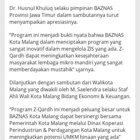
-
Dr. Husnul Khuluq selaku pimpinan BAZNAS
C
Provinsi Jawa Timur dalam sambutannya turut
O
F
menyampaikan apresiasinya.
F
E
“Program ini menjadi bukti nyata bahwa BAZNAS
Kota Malang dalam menciptakan program yang
sangat inovatif dalam mengelola ZIS yang ada. Z-
Qardh dapat meningkatkan kesejahteraan
masyarakat lembaga mikro mandiri yang sangat
memberdayakan mustahik” ujarnya.
Dilanjutkan dengan sambutan dari Walikota
Malang yang diwakili oleh M. Saelendra selaku Staf
Ahli Wali Kota Malang Bidang Ekonomi & Keuangan.
“Program Z-Qardh ini menjadi peluang besar untuk
BAZNAS Kota Malang dapat bersinergi bersama
Pemerintah Kota Malang melalui Dinas Koperasi
Perindustrian & Perdagangan Kota Malang untuk
meningkatkan potensi UMKM binaan yang ada”