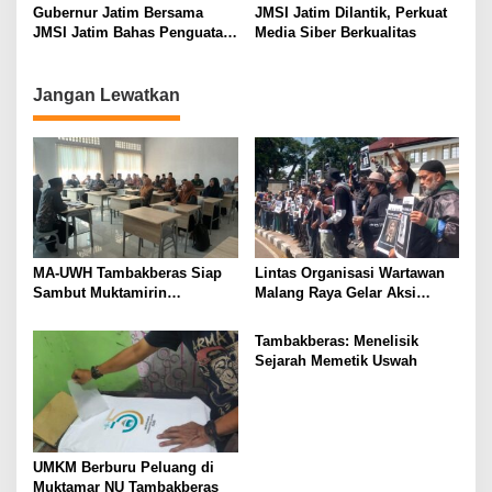
t
Gubernur Jatim Bersama
JMSI Jatim Dilantik, Perkuat
i
JMSI Jatim Bahas Penguatan
Media Siber Berkualitas
Media Berkualitas
o
n
Jangan Lewatkan
MA-UWH Tambakberas Siap
Lintas Organisasi Wartawan
Sambut Muktamirin
Malang Raya Gelar Aksi
Muktamar NU
Protes “Kami Bukan Londo
Ireng”
Tambakberas: Menelisik
Sejarah Memetik Uswah
UMKM Berburu Peluang di
Muktamar NU Tambakberas