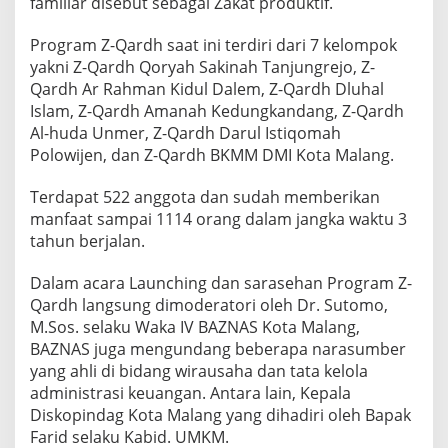
familiar disebut sebagai Zakat produktif.
Program Z-Qardh saat ini terdiri dari 7 kelompok
yakni Z-Qardh Qoryah Sakinah Tanjungrejo, Z-
Qardh Ar Rahman Kidul Dalem, Z-Qardh Dluhal
Islam, Z-Qardh Amanah Kedungkandang, Z-Qardh
Al-huda Unmer, Z-Qardh Darul Istiqomah
Polowijen, dan Z-Qardh BKMM DMI Kota Malang.
Terdapat 522 anggota dan sudah memberikan
manfaat sampai 1114 orang dalam jangka waktu 3
tahun berjalan.
Dalam acara Launching dan sarasehan Program Z-
Qardh langsung dimoderatori oleh Dr. Sutomo,
M.Sos. selaku Waka IV BAZNAS Kota Malang,
BAZNAS juga mengundang beberapa narasumber
yang ahli di bidang wirausaha dan tata kelola
administrasi keuangan. Antara lain, Kepala
Diskopindag Kota Malang yang dihadiri oleh Bapak
Farid selaku Kabid. UMKM.