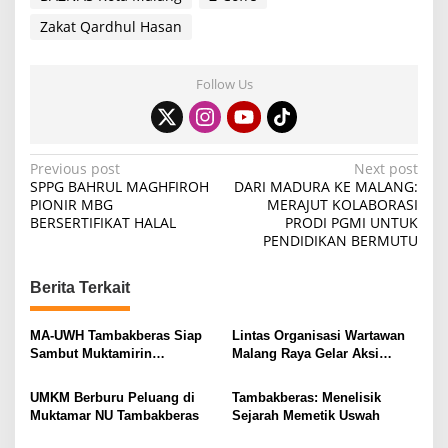
Zakat Qardhul Hasan
Follow Us
P
Previous post
Next post
SPPG BAHRUL MAGHFIROH
DARI MADURA KE MALANG:
o
PIONIR MBG
MERAJUT KOLABORASI
BERSERTIFIKAT HALAL
PRODI PGMI UNTUK
s
PENDIDIKAN BERMUTU
t
n
Berita Terkait
a
v
MA-UWH Tambakberas Siap
Lintas Organisasi Wartawan
Sambut Muktamirin
Malang Raya Gelar Aksi
i
Muktamar NU
Protes “Kami Bukan Londo
Ireng”
g
UMKM Berburu Peluang di
Tambakberas: Menelisik
Muktamar NU Tambakberas
Sejarah Memetik Uswah
a