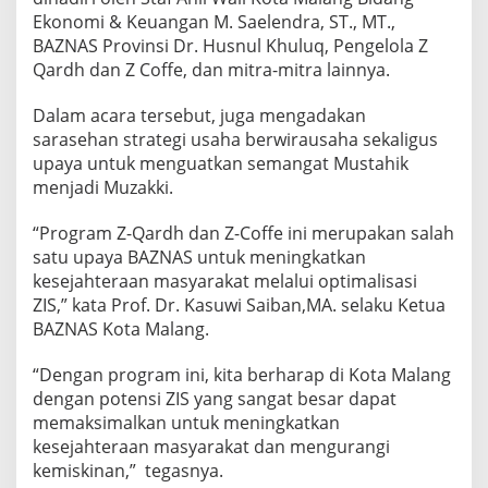
H
Ekonomi & Keuangan M. Saelendra, ST., MT.,
A
BAZNAS Provinsi Dr. Husnul Khuluq, Pengelola Z
S
Qardh dan Z Coffe, dan mitra-mitra lainnya.
A
N
(
Dalam acara tersebut, juga mengadakan
Z
sarasehan strategi usaha berwirausaha sekaligus
-
upaya untuk menguatkan semangat Mustahik
Q
menjadi Muzakki.
A
R
D
“Program Z-Qardh dan Z-Coffe ini merupakan salah
H
satu upaya BAZNAS untuk meningkatkan
U
kesejahteraan masyarakat melalui optimalisasi
L
ZIS,” kata Prof. Dr. Kasuwi Saiban,MA. selaku Ketua
H
A
BAZNAS Kota Malang.
S
A
“Dengan program ini, kita berharap di Kota Malang
N
dengan potensi ZIS yang sangat besar dapat
)
memaksimalkan untuk meningkatkan
D
A
kesejahteraan masyarakat dan mengurangi
N
kemiskinan,” tegasnya.
Z