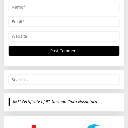
S
e
a
r
c
JMSI Certificate of PT Siarindo Cipta Nusantara
h
f
o
r
: