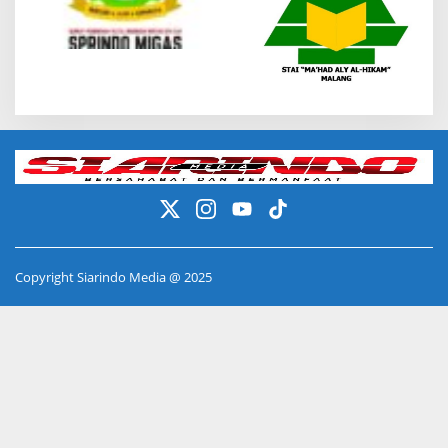
Copyright Siarindo Media @ 2025