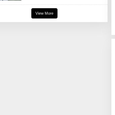
E
D
A
View More
K
S
I