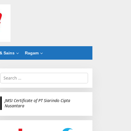
& Sains
Ragam
S
e
a
r
c
JMSI Certificate of PT Siarindo Cipta
h
Nusantara
f
o
r
: