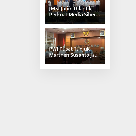
JMSI Jatim Dilantik,
Perkuat Media Siber
Berkualitas
PWI Pusat Tunjuk
Marthen Susanto Jadi
Sekjen Baru