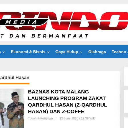
n
Ekonomi & Bisnis
Gaya Hidup
Olahraga
Techno 
Qardhul Hasan
BAZNAS KOTA MALANG
LAUNCHING PROGRAM ZAKAT
QARDHUL HASAN (Z-QARDHUL
HASAN) DAN Z-COFFE
Tokoh & Peristiwa
|
12 June 2025 / 19:39 WIB
B
Y
R