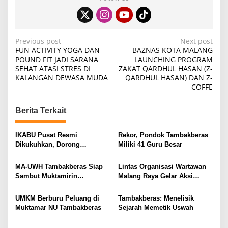
P
Previous post
Next post
FUN ACTIVITY YOGA DAN
BAZNAS KOTA MALANG
o
POUND FIT JADI SARANA
LAUNCHING PROGRAM
SEHAT ATASI STRES DI
ZAKAT QARDHUL HASAN (Z-
s
KALANGAN DEWASA MUDA
QARDHUL HASAN) DAN Z-
t
COFFE
n
Berita Terkait
a
v
IKABU Pusat Resmi
Rekor, Pondok Tambakberas
i
Dikukuhkan, Dorong
Miliki 41 Guru Besar
Kemandirian Ekonomi
g
Alumni
MA-UWH Tambakberas Siap
Lintas Organisasi Wartawan
a
Sambut Muktamirin
Malang Raya Gelar Aksi
t
Muktamar NU
Protes “Kami Bukan Londo
Ireng”
i
UMKM Berburu Peluang di
Tambakberas: Menelisik
Muktamar NU Tambakberas
Sejarah Memetik Uswah
o