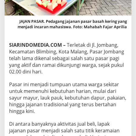
A
N
A
N
JAJAN PASAR. Pedagang jajanan pasar basah kering yang
D
menjadi incaran mahasiswa. Foto: Mahabah Fajar Aprilia
I
P
A
SIARINDOMEDIA.COM –
Terletak di Jl. Jombang,
S
Kecamatan Blimbing, Kota Malang, Pasar Jombang
A
R
telah lama dikenal sebagai salah satu pasar pagi
J
yang aktif dan ramai dikunjungi warga, sejak pukul
O
02.00 dini hari.
M
B
Pasar ini menjadi tumpuan utama warga sekitar
A
N
untuk memenuhi kebutuhan harian, mulai dari
G
sayur mayur, lauk pauk, kebutuhan dapur, pakaian,
K
hingga jajanan tradisional yang terus bertahan
O
hingga kini.
T
A
M
Di antara banyaknya aktivitas jual beli, lapak
A
jajanan pasar menjadi salah satu titik keramaian
L