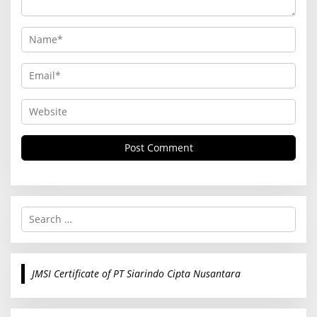
S
e
a
r
c
JMSI Certificate of PT Siarindo Cipta Nusantara
h
f
o
r