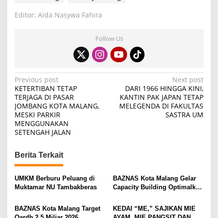
Editor: Aida Nasywa Fahira
Follow Us
P
Previous post
Next post
KETERTIBAN TETAP
DARI 1966 HINGGA KINI,
o
TERJAGA DI PASAR
KANTIN PAK JAPAN TETAP
JOMBANG KOTA MALANG,
MELEGENDA DI FAKULTAS
s
MESKI PARKIR
SASTRA UM
t
MENGGUNAKAN
SETENGAH JALAN
n
a
Berita Terkait
v
i
UMKM Berburu Peluang di
BAZNAS Kota Malang Gelar
Muktamar NU Tambakberas
Capacity Building Optimalkan
g
Z-Qardh
a
BAZNAS Kota Malang Target
KEDAI “ME,” SAJIKAN MIE
Qardh 2,5 Miliar 2026
AYAM, MIE PANGSIT DAN