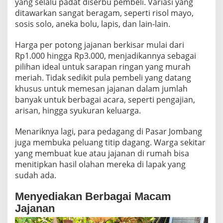
yang selalu padat diserbu pembeli. Variasi yang
A
ditawarkan sangat beragam, seperti risol mayo,
N
sosis solo, aneka bolu, lapis, dan lain-lain.
G
J
A
Harga per potong jajanan berkisar mulai dari
D
Rp1.000 hingga Rp3.000, menjadikannya sebagai
I
pilihan ideal untuk sarapan ringan yang murah
F
meriah. Tidak sedikit pula pembeli yang datang
A
V
khusus untuk memesan jajanan dalam jumlah
O
banyak untuk berbagai acara, seperti pengajian,
R
arisan, hingga syukuran keluarga.
I
T
Menariknya lagi, para pedagang di Pasar Jombang
W
A
juga membuka peluang titip dagang. Warga sekitar
R
yang membuat kue atau jajanan di rumah bisa
G
menitipkan hasil olahan mereka di lapak yang
A
sudah ada.
Menyediakan Berbagai Macam
Jajanan