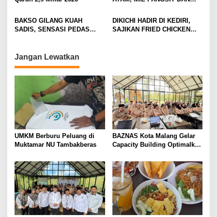
t
MIE NDOWER HANYA 8 RIBU
i
SAJA
BAKSO GILANG KUAH
DIKICHI HADIR DI KEDIRI,
o
SADIS, SENSASI PEDAS
SAJIKAN FRIED CHICKEN
n
MEMBAKAR MULUT DENGAN
MULAI RP10 RIBUAN
GORENG USUS CRISPY
IKONIKNYA
Jangan Lewatkan
UMKM Berburu Peluang di
BAZNAS Kota Malang Gelar
Muktamar NU Tambakberas
Capacity Building Optimalkan
Z-Qardh