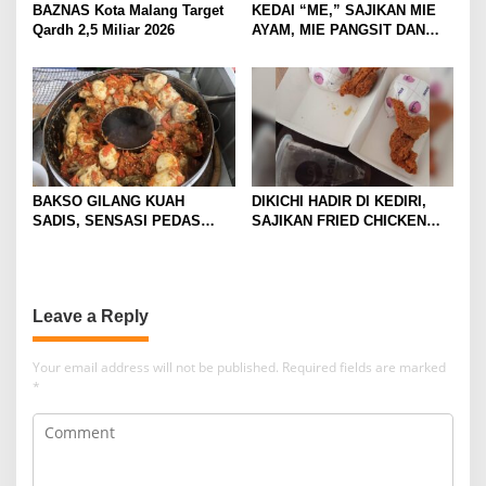
BAZNAS Kota Malang Target
KEDAI “ME,” SAJIKAN MIE
Qardh 2,5 Miliar 2026
AYAM, MIE PANGSIT DAN
MIE NDOWER HANYA 8 RIBU
SAJA
BAKSO GILANG KUAH
DIKICHI HADIR DI KEDIRI,
SADIS, SENSASI PEDAS
SAJIKAN FRIED CHICKEN
MEMBAKAR MULUT DENGAN
MULAI RP10 RIBUAN
GORENG USUS CRISPY
IKONIKNYA
Leave a Reply
Your email address will not be published.
Required fields are marked
*