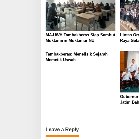
MA-UWH Tambakberas Siap Sambut
Lintas Or
Muktamirin Muktamar NU
Raya Gela
Bukan Lo
Tambakberas: Menelisik Sejarah
Memetik Uswah
Gubernur
Jatim Ba
Berkualit
Leave a Reply