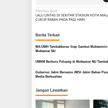
P
Previous post
LALU LINTAS DI SEKITAR STASIUN KOTA MA
o
CUKUP RAMAI PADA PAGI HARI
s
t
Berita Terkait
n
a
MA-UWH Tambakberas Siap Sambut Muktamirin
v
Muktamar NU
i
UMKM Berburu Peluang di Muktamar NU Tamba
g
a
Gubernur Jatim Bersama JMSI Jatim Bahas Pen
Media Berkualitas
t
i
Jangan Lewatkan
o
n