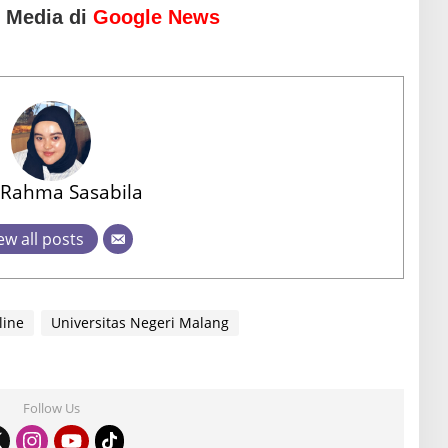
o Media di
Google News
 Rahma Sasabila
ew all posts
line
Universitas Negeri Malang
Follow Us