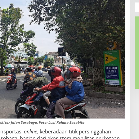
itar Jalan Surabaya. Foto: Lusi Rahma Sasabila
ansportasi
online
, keberadaan titik persinggahan
 sebagai bagian dari ekosistem mobilitas perkotaan.