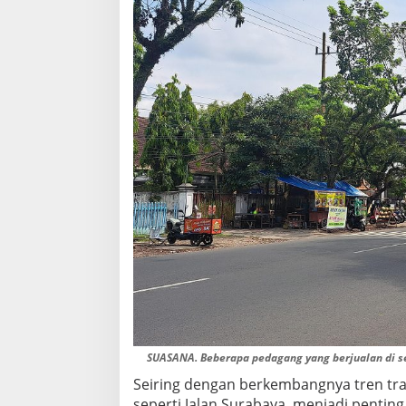
O
N
L
I
N
E
SUASANA. Beberapa pedagang yang berjualan di sek
Seiring dengan berkembangnya tren tr
seperti Jalan Surabaya, menjadi penting