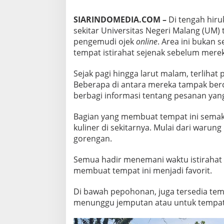
,
O
SIARINDOMEDIA.COM –
Di tengah hiru
A
sekitar Universitas Negeri Malang (UM) 
S
pengemudi ojek
online
. Area ini bukan s
E
S
tempat istirahat sejenak sebelum mere
I
N
Sejak pagi hingga larut malam, terliha
G
Beberapa di antara mereka tampak berc
K
berbagi informasi tentang pesanan yan
A
T
P
Bagian yang membuat tempat ini semaki
E
kuliner di sekitarnya. Mulai dari warung 
N
gorengan.
G
E
M
Semua hadir menemani waktu istirahat 
U
membuat tempat ini menjadi favorit.
D
I
Di bawah pepohonan, juga tersedia te
O
menunggu jemputan atau untuk tempat 
J
E
K