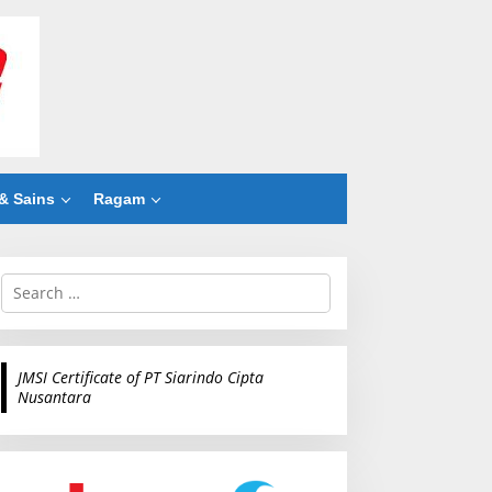
& Sains
Ragam
S
e
a
r
c
JMSI Certificate of PT Siarindo Cipta
h
Nusantara
f
o
r
: