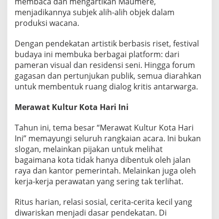
membaca dan mengartikan Maumere,
U
menjadikannya subjek alih-alih objek dalam
A
produksi wacana.
N
G
P
Dengan pendekatan artistik berbasis riset, festival
E
budaya ini membuka berbagai platform: dari
N
pameran visual dan residensi seni. Hingga forum
T
gagasan dan pertunjukan publik, semua diarahkan
A
S
untuk membentuk ruang dialog kritis antarwarga.
,
N
Merawat Kultur Kota Hari Ini
A
R
Tahun ini, tema besar “Merawat Kultur Kota Hari
A
Ini” memayungi seluruh rangkaian acara. Ini bukan
S
I
slogan, melainkan pijakan untuk melihat
,
bagaimana kota tidak hanya dibentuk oleh jalan
D
raya dan kantor pemerintah. Melainkan juga oleh
A
kerja-kerja perawatan yang sering tak terlihat.
N
D
I
Ritus harian, relasi sosial, cerita-cerita kecil yang
A
diwariskan menjadi dasar pendekatan. Di
L