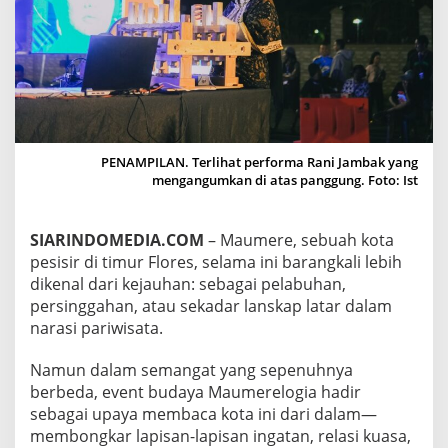
K
U
L
A
B
A
B
O
N
PENAMPILAN. Terlihat performa Rani Jambak yang
G
mengangumkan di atas panggung. Foto: Ist
,
M
A
SIARINDOMEDIA.COM
– Maumere, sebuah kota
U
pesisir di timur Flores, selama ini barangkali lebih
M
E
dikenal dari kejauhan: sebagai pelabuhan,
R
persinggahan, atau sekadar lanskap latar dalam
E
narasi pariwisata.
L
O
Namun dalam semangat yang sepenuhnya
G
I
berbeda, event budaya Maumerelogia hadir
A
sebagai upaya membaca kota ini dari dalam—
5
membongkar lapisan-lapisan ingatan, relasi kuasa,
: