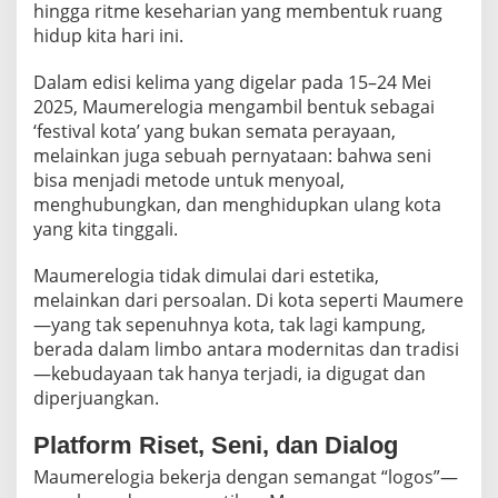
hingga ritme keseharian yang membentuk ruang
M
E
hidup kita hari ini.
R
A
Dalam edisi kelima yang digelar pada 15–24 Mei
W
2025, Maumerelogia mengambil bentuk sebagai
A
‘festival kota’ yang bukan semata perayaan,
T
K
melainkan juga sebuah pernyataan: bahwa seni
U
bisa menjadi metode untuk menyoal,
L
menghubungkan, dan menghidupkan ulang kota
T
yang kita tinggali.
U
R
K
Maumerelogia tidak dimulai dari estetika,
O
melainkan dari persoalan. Di kota seperti Maumere
T
—yang tak sepenuhnya kota, tak lagi kampung,
A
berada dalam limbo antara modernitas dan tradisi
M
—kebudayaan tak hanya terjadi, ia digugat dan
E
L
diperjuangkan.
A
L
Platform Riset, Seni, dan Dialog
U
I
Maumerelogia bekerja dengan semangat “logos”—
R