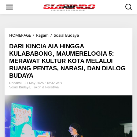
S
k
i
p
t
o
HOMEPAGE
/
Ragam
/
Sosial Budaya
D
c
A
o
DARI KINCIA AIA HINGGA
R
n
I
t
KULABABONG, MAUMERELOGIA 5:
K
e
MERAWAT KULTUR KOTA MELALUI
I
n
RUANG PENTAS, NARASI, DAN DIALOG
N
t
C
BUDAYA
I
Redaksi
21 May 2025 / 18:32 WIB
A
Sosial Budaya
,
Tokoh & Peristiwa
A
I
A
H
I
N
G
G
A