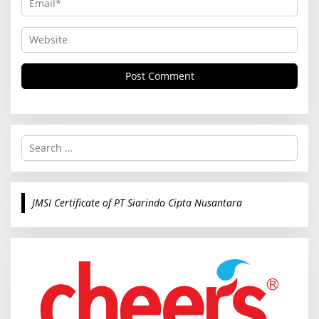
S
e
a
r
c
JMSI Certificate of PT Siarindo Cipta Nusantara
h
f
o
r
: