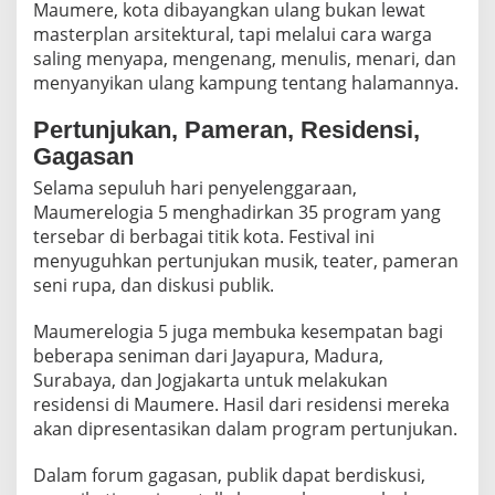
Maumere, kota dibayangkan ulang bukan lewat
O
masterplan arsitektural, tapi melalui cara warga
G
B
saling menyapa, mengenang, menulis, menari, dan
U
menyanyikan ulang kampung tentang halamannya.
D
A
Pertunjukan, Pameran, Residensi,
Y
Gagasan
A
Selama sepuluh hari penyelenggaraan,
Maumerelogia 5 menghadirkan 35 program yang
tersebar di berbagai titik kota. Festival ini
menyuguhkan pertunjukan musik, teater, pameran
seni rupa, dan diskusi publik.
Maumerelogia 5 juga membuka kesempatan bagi
beberapa seniman dari Jayapura, Madura,
Surabaya, dan Jogjakarta untuk melakukan
residensi di Maumere. Hasil dari residensi mereka
akan dipresentasikan dalam program pertunjukan.
Dalam forum gagasan, publik dapat berdiskusi,