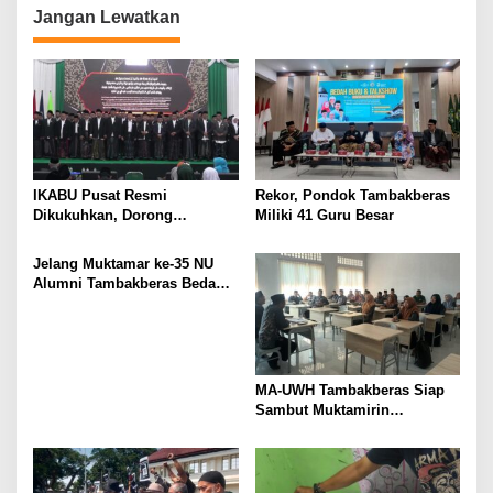
n
Jangan Lewatkan
IKABU Pusat Resmi
Rekor, Pondok Tambakberas
Dikukuhkan, Dorong
Miliki 41 Guru Besar
Kemandirian Ekonomi
Alumni
Jelang Muktamar ke-35 NU
Alumni Tambakberas Bedah
Buku
MA-UWH Tambakberas Siap
Sambut Muktamirin
Muktamar NU