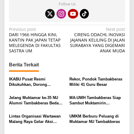
Follow Us
P
Previous post
Next post
DARI 1966 HINGGA KINI,
CIRENG ODACHI, INOVASI
o
KANTIN PAK JAPAN TETAP
JAJANAN KELILING DI JALAN
MELEGENDA DI FAKULTAS
SURABAYA YANG DIGEMARI
s
SASTRA UM
ANAK MUDA
t
n
Berita Terkait
a
v
IKABU Pusat Resmi
Rekor, Pondok Tambakberas
Dikukuhkan, Dorong
Miliki 41 Guru Besar
i
Kemandirian Ekonomi
Alumni
g
Jelang Muktamar ke-35 NU
MA-UWH Tambakberas Siap
Alumni Tambakberas Bedah
Sambut Muktamirin
a
Buku
Muktamar NU
t
Lintas Organisasi Wartawan
UMKM Berburu Peluang di
i
Malang Raya Gelar Aksi
Muktamar NU Tambakberas
Protes “Kami Bukan Londo
o
Ireng”